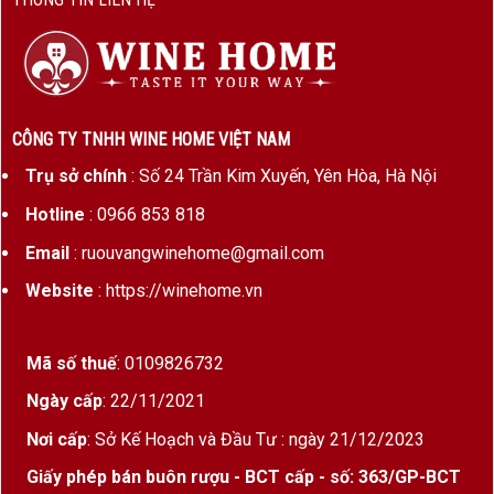
phẩm
Xuất xứ
Pauillac, Bordeaux, Pháp
Loại vang
Rượu vang đỏ
Phân hạng
Cru Bourgeois
CÔNG TY TNHH WINE HOME VIỆT NAM
Trụ sở chính
: Số 24 Trần Kim Xuyến, Yên Hòa, Hà Nội
Niên vụ
2020
Hotline
: 0966 853 818
Nhà sản
Château Plantey
xuất
Email
: ruouvangwinehome@gmail.com
Website
: https://winehome.vn
Giống nho
Cabernet Sauvignon, Merlot,
Cabernet Franc
Mã số thuế
: 0109826732
Nồng độ
Khoảng 13.5%
cồn
Ngày cấp
: 22/11/2021
Dung tích
750ml
Nơi cấp
: Sở Kế Hoạch và Đầu Tư : ngày 21/12/2023
Giấy phép bán buôn rượu - BCT cấp - số: 363/GP-BCT
Phong
Mạnh mẽ, thanh lịch, cấu trúc tốt