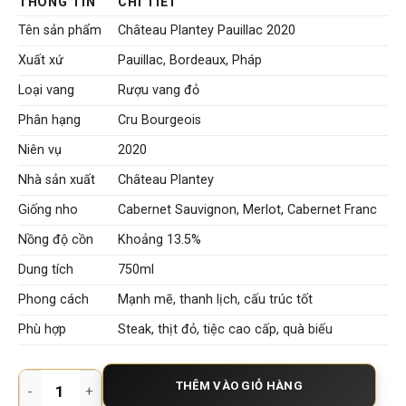
là:
tại
THÔNG TIN
CHI TIẾT
1.850.000 VNĐ.
là:
1.300.000 VNĐ.
Tên sản phẩm
Château Plantey Pauillac 2020
Xuất xứ
Pauillac, Bordeaux, Pháp
Loại vang
Rượu vang đỏ
Phân hạng
Cru Bourgeois
Niên vụ
2020
Nhà sản xuất
Château Plantey
Giống nho
Cabernet Sauvignon, Merlot, Cabernet Franc
Nồng độ cồn
Khoảng 13.5%
Dung tích
750ml
Phong cách
Mạnh mẽ, thanh lịch, cấu trúc tốt
Phù hợp
Steak, thịt đỏ, tiệc cao cấp, quà biếu
Rượu Vang Pháp Château Plantey Pauillac 2020 Cru Bourgeoi
THÊM VÀO GIỎ HÀNG