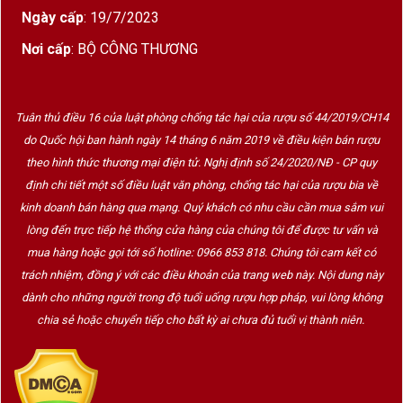
cách
Ngày cấp
: 19/7/2023
Phù hợp
Steak, thịt đỏ, tiệc cao cấp, quà
Nơi cấp
: BỘ CÔNG THƯƠNG
biếu
Tuân thủ điều 16 của luật phòng chống tác hại của rượu số 44/2019/CH14
Pauillac – Vùng Đất Của Những Chai Bordeaux
do Quốc hội ban hành ngày 14 tháng 6 năm 2019 về điều kiện bán rượu
Quyền Lực
theo hình thức thương mại điện tử. Nghị định số 24/2020/NĐ - CP quy
định chi tiết một số điều luật văn phòng, chống tác hại của rượu bia về
Pauillac là một trong những appellation danh giá
kinh doanh bán hàng qua mạng. Quý khách có nhu cầu cần mua sắm vui
nhất Médoc và Bordeaux. Vùng đất này nổi tiếng
lòng đến trực tiếp hệ thống cửa hàng của chúng tôi để được tư vấn và
nhờ điều kiện thổ nhưỡng giàu sỏi đá giúp
mua hàng hoặc gọi tới số hotline: 0966 853 818. Chúng tôi cam kết có
Cabernet Sauvignon phát triển hoàn hảo.
trách nhiệm, đồng ý với các điều khoản của trang web này. Nội dung này
dành cho những người trong độ tuổi uống rượu hợp pháp, vui lòng không
Đặc điểm nổi bật của vang Pauillac:
chia sẻ hoặc chuyển tiếp cho bất kỳ ai chưa đủ tuổi vị thành niên.
Cấu trúc mạnh mẽ
Tannin chắc chắn
Hương trái cây đen đậm