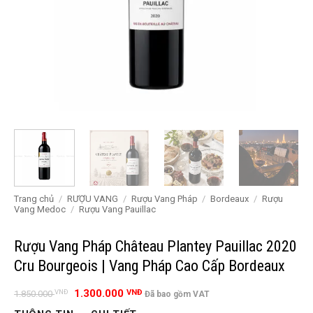
Trang chủ
/
RƯỢU VANG
/
Rượu Vang Pháp
/
Bordeaux
/
Rượu
Vang Medoc
/
Rượu Vang Pauillac
Rượu Vang Pháp Château Plantey Pauillac 2020
Cru Bourgeois | Vang Pháp Cao Cấp Bordeaux
Giá
Giá
1.300.000
VNĐ
VNĐ
1.850.000
Đã bao gồm VAT
gốc
hiện