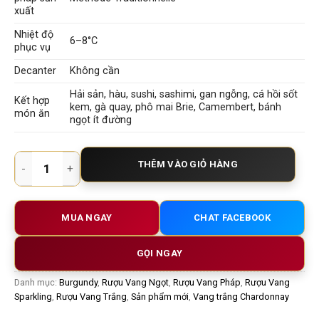
xuất
Nhiệt độ
6–8°C
phục vụ
Decanter
Không cần
Hải sản, hàu, sushi, sashimi, gan ngỗng, cá hồi sốt
Kết hợp
kem, gà quay, phô mai Brie, Camembert, bánh
món ăn
ngọt ít đường
Charlemagne Demi-Sec Blanc de Blancs – Vang Sủi Pháp Tha
THÊM VÀO GIỎ HÀNG
MUA NGAY
CHAT FACEBOOK
GỌI NGAY
Danh mục:
Burgundy
,
Rượu Vang Ngọt
,
Rượu Vang Pháp
,
Rượu Vang
Sparkling
,
Rượu Vang Trắng
,
Sản phẩm mới
,
Vang trắng Chardonnay