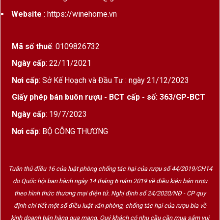
tục, tạo thành chuỗi bong bóng mịn màng và bền
Website
: https://winehome.vn
đẹp. Hương thơm của táo xanh, lê chín, đào trắng,
cam quýt và trái cây nhiệt đới hòa quyện cùng các
nốt bánh mì nướng, hạnh nhân và mật ong nhẹ,
Mã số thuế
: 0109826732
mang đến trải nghiệm vừa tươi mới vừa sang
Ngày cấp
: 22/11/2021
trọng.
Nơi cấp
: Sở Kế Hoạch và Đầu Tư : ngày 21/12/2023
Không chỉ thích hợp để khai vị trong các bữa tiệc,
Giấy phép bán buôn rượu - BCT cấp - số: 363/GP-BCT
Charlemagne Demi-Sec Blanc de Blancs còn là
Ngày cấp
: 19/7/2023
lựa chọn hoàn hảo cho các dịp sinh nhật, lễ cưới,
tiệc kỷ niệm, liên hoan cuối năm hay những buổi
Nơi cấp
: BỘ CÔNG THƯƠNG
gặp gỡ bạn bè. Phong cách ngọt dịu cùng bọt khí
mịn giúp chai vang dễ dàng kết hợp với nhiều món
ăn từ hải sản, gan ngỗng, phô mai mềm cho đến
Tuân thủ điều 16 của luật phòng chống tác hại của rượu số 44/2019/CH14
các món tráng miệng ít ngọt.
do Quốc hội ban hành ngày 14 tháng 6 năm 2019 về điều kiện bán rượu
theo hình thức thương mại điện tử. Nghị định số 24/2020/NĐ - CP quy
Bên cạnh chất lượng ổn định, thiết kế chai sang
định chi tiết một số điều luật văn phòng, chống tác hại của rượu bia về
trọng với sắc vàng ánh kim cùng nhãn đen cổ điển
kinh doanh bán hàng qua mạng. Quý khách có nhu cầu cần mua sắm vui