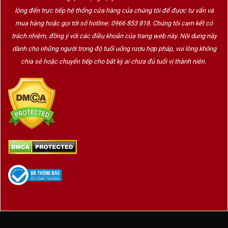
cũng giúp
Charlemagne Demi-Sec Blanc de
lòng đến trực tiếp hệ thống cửa hàng của chúng tôi để được tư vấn và
Blancs
trở thành món quà tinh tế dành cho đối tác,
mua hàng hoặc gọi tới số hotline: 0966 853 818. Chúng tôi cam kết có
khách hàng, người thân hoặc những người yêu
trách nhiệm, đồng ý với các điều khoản của trang web này. Nội dung này
thích
rượu vang Pháp
.
dành cho những người trong độ tuổi uống rượu hợp pháp, vui lòng không
chia sẻ hoặc chuyển tiếp cho bất kỳ ai chưa đủ tuổi vị thành niên.
Nếu bạn đang tìm kiếm một chai
vang sủi Pháp
có phong cách thanh lịch, dễ thưởng thức, mức giá
hợp lý và phù hợp với nhiều dịp sử dụng,
Charlemagne Demi-Sec Blanc de Blancs chắc
chắn là lựa chọn rất đáng cân nhắc.
Thông tin sản phẩm
THÔNG
CHI TIẾT
TIN
Tên sản
Charlemagne Demi-Sec Blanc de
phẩm
Blancs