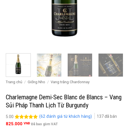
Trang chủ
/
Giống Nho
/
Vang trắng Chardonnay
Charlemagne Demi-Sec Blanc de Blancs – Vang
Sủi Pháp Thanh Lịch Từ Burgundy
(
62
đánh giá từ khách hàng)
137
đã bán
5.00
5.00
62
trên 5
825.000
VNĐ
Đã bao gồm VAT
đánh giá