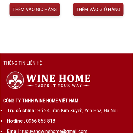
Điểm đặc biệt của chai vang nằm ở phong cách
THÊM VÀO GIỎ HÀNG
THÊM VÀO GIỎ HÀNG
Blanc de Blancs
, thuật ngữ dùng để chỉ những
dòng vang sủi được sản xuất hoàn toàn từ các
giống nho trắng. Chính điều này giúp rượu sở hữu
hương thơm thanh khiết, độ tươi nổi bật cùng cấu
trúc nhẹ nhàng nhưng vẫn đủ chiều sâu để chinh
phục cả những người mới bắt đầu lẫn những
người yêu thích
vang sủi nhập khẩu
.
THÔNG TIN LIÊN HỆ
Khác với các dòng Brut có lượng đường thấp,
Charlemagne Demi-Sec
mang phong cách ngọt
dịu vừa phải. Lượng đường còn lại sau quá trình
lên men được cân bằng bởi độ acid tự nhiên, tạo
CÔNG TY TNHH WINE HOME VIỆT NAM
nên cảm giác mềm mại, dễ uống và đặc biệt phù
Trụ sở chính
: Số 24 Trần Kim Xuyến, Yên Hòa, Hà Nội
hợp với khẩu vị của nhiều người tiêu dùng châu Á.
Hotline
: 0966 853 818
Ngay khi được rót ra ly, lớp bọt khí li ti nổi lên liên
Email
: ruouvangwinehome@gmail.com