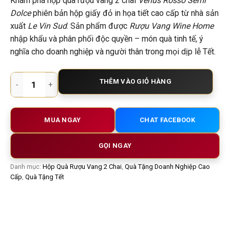
Khám phá hộp quà rượu vang 2 chai
Venus Rosso Semi
Dolce
phiên bản hộp giấy đỏ in họa tiết cao cấp từ nhà sản
xuất
Le Vin Sud
. Sản phẩm được
Rượu Vang Wine Home
nhập khẩu và phân phối độc quyền – món quà tinh tế, ý
nghĩa cho doanh nghiệp và người thân trong mọi dịp lễ Tết.
Hộp Quà Rượu Vang 2 Chai Venus Rosso Semi Dolce – Quà Tặ
THÊM VÀO GIỎ HÀNG
MUA NGAY
CHAT FACEBOOK
GỌI NGAY
Danh mục:
Hộp Quà Rượu Vang 2 Chai
,
Quà Tặng Doanh Nghiệp Cao
Cấp
,
Quà Tặng Tết