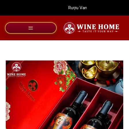
Bỏ
Rượu Vang Wine Home
qua
nội
dung