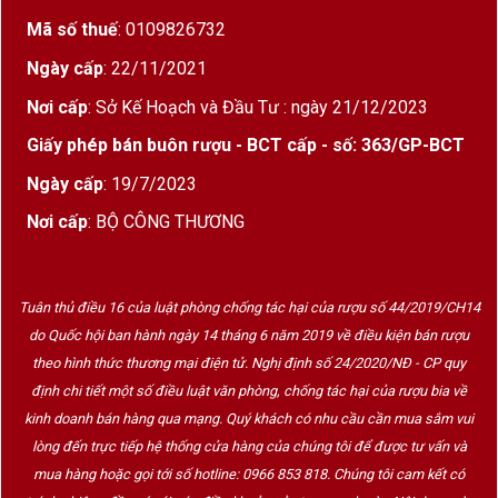
2. Thiết kế hộp quà – Biểu tượng của sự sang trọng và
Mã số thuế
: 0109826732
tinh tế
Ngày cấp
: 22/11/2021
Nơi cấp
: Sở Kế Hoạch và Đầu Tư : ngày 21/12/2023
Giấy phép bán buôn rượu - BCT cấp - số: 363/GP-BCT
Ngày cấp
: 19/7/2023
Nơi cấp
: BỘ CÔNG THƯƠNG
Tuân thủ điều 16 của luật phòng chống tác hại của rượu số 44/2019/CH14
do Quốc hội ban hành ngày 14 tháng 6 năm 2019 về điều kiện bán rượu
theo hình thức thương mại điện tử. Nghị định số 24/2020/NĐ - CP quy
định chi tiết một số điều luật văn phòng, chống tác hại của rượu bia về
kinh doanh bán hàng qua mạng. Quý khách có nhu cầu cần mua sắm vui
lòng đến trực tiếp hệ thống cửa hàng của chúng tôi để được tư vấn và
Hộp Quà Rượu Vang 2 Chai Venus Rosso Semi
mua hàng hoặc gọi tới số hotline: 0966 853 818. Chúng tôi cam kết có
Dolce