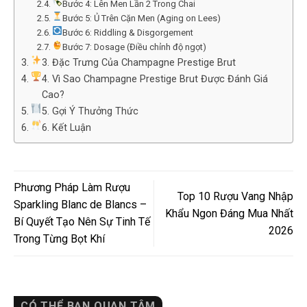
Bước 4: Lên Men Lần 2 Trong Chai
Bước 5: Ủ Trên Cặn Men (Aging on Lees)
Bước 6: Riddling & Disgorgement
Bước 7: Dosage (Điều chỉnh độ ngọt)
3. Đặc Trưng Của Champagne Prestige Brut
4. Vì Sao Champagne Prestige Brut Được Đánh Giá
Cao?
5. Gợi Ý Thưởng Thức
6. Kết Luận
Phương Pháp Làm Rượu
Top 10 Rượu Vang Nhập
Sparkling Blanc de Blancs –
Khẩu Ngon Đáng Mua Nhất
Bí Quyết Tạo Nên Sự Tinh Tế
2026
Trong Từng Bọt Khí
CÓ THỂ BẠN QUAN TÂM