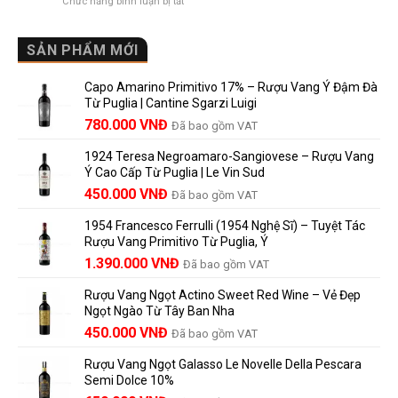
ở
Chức năng bình luận bị tắt
Château
vì
Người
Rượu
là
sao
Mới
Vang
gì?
Lalande
Cao
SẢN PHẨM MỚI
Ý
de
Cấp
nghĩa
Pomerol
Để
trên
là
Capo Amarino Primitivo 17% – Rượu Vang Ý Đậm Đà
Được
nhãn
lựa
Từ Puglia | Cantine Sgarzi Luigi
Bao
rượu
chọn
Giá
Giá
Lâu?
780.000
VNĐ
vang
Đã bao gồm VAT
đáng
Hướng
Pháp
gốc
hiện
giá?
Dẫn
và
1924 Teresa Negroamaro-Sangiovese – Rượu Vang
là:
tại
Lưu
những
Ý Cao Cấp Từ Puglia | Le Vin Sud
858.000 VNĐ.
là:
Trữ
điều
Giá
Giá
450.000
VNĐ
Đã bao gồm VAT
780.000 VNĐ.
Và
người
gốc
hiện
Trưởng
yêu
1954 Francesco Ferrulli (1954 Nghệ Sĩ) – Tuyệt Tác
Thành
là:
tại
vang
Rượu Vang Primitivo Từ Puglia, Ý
nên
495.000 VNĐ.
là:
Giá
Giá
biết
1.390.000
VNĐ
Đã bao gồm VAT
450.000 VNĐ.
gốc
hiện
Rượu Vang Ngọt Actino Sweet Red Wine – Vẻ Đẹp
là:
tại
Ngọt Ngào Từ Tây Ban Nha
1.529.000 VNĐ.
là:
450.000
VNĐ
Đã bao gồm VAT
1.390.000 VNĐ.
Rượu Vang Ngọt Galasso Le Novelle Della Pescara
Semi Dolce 10%