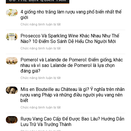
4 giống nho trắng làm rượu vang phổ biến nhất thế
giới
ở
Chức năng bình luận bị tắt
4
giống
Prosecco Và Sparkling Wine Khác Nhau Như Thế
nho
Nào? 10 Điểm So Sánh Dễ Hiểu Cho Người Mới
trắng
ở
Chức năng bình luận bị tắt
làm
Prosecco
rượu
Và
Pomerol và Lalande de Pomerol: Điểm giống, khác
vang
Sparkling
phổ
nhau và vì sao Lalande de Pomerol là lựa chọn
Wine
biến
đáng giá?
Khác
nhất
ở
Chức năng bình luận bị tắt
Nhau
thế
Pomerol
Như
giới
và
Thế
Mis en Bouteille au Château là gì? Ý nghĩa trên nhãn
Lalande
Nào?
rượu vang Pháp và những điều người yêu vang nên
de
10
biết
Pomerol:
Điểm
ở
Chức năng bình luận bị tắt
Điểm
So
Mis
giống,
Sánh
en
khác
Dễ
Rượu Vang Cao Cấp Để Được Bao Lâu? Hướng Dẫn
Bouteille
nhau
Hiểu
Lưu Trữ Và Trưởng Thành
au
và
Cho