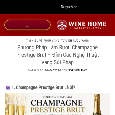
Bỏ
Rượu Vang Wine Home
qua
nội
dung
TÌM HIỂU VỀ RƯỢU VANG
,
TỪ ĐIỂN RƯỢU VANG
Phương Pháp Làm Rượu Champagne
Prestige Brut – Đỉnh Cao Nghệ Thuật
Vang Sủi Pháp
ĐĂNG VÀO
24/04/2026
BỞI
NGUYỄN ĐẠT
1. Champagne Prestige Brut Là Gì?