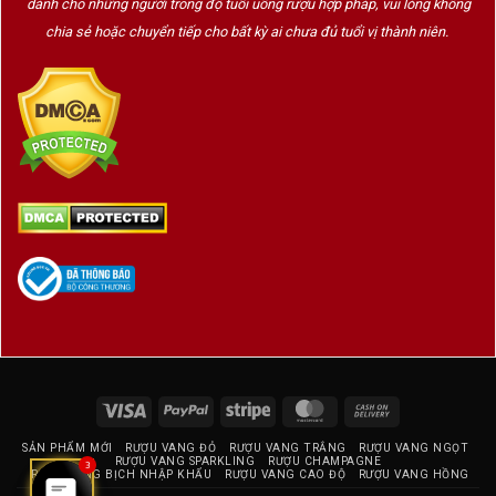
dành cho những người trong độ tuổi uống rượu hợp pháp, vui lòng không
chia sẻ hoặc chuyển tiếp cho bất kỳ ai chưa đủ tuổi vị thành niên.
Visa
PayPal
Stripe
MasterCard
Cash
On
SẢN PHẨM MỚI
RƯỢU VANG ĐỎ
RƯỢU VANG TRẮNG
RƯỢU VANG NGỌT
Delivery
RƯỢU VANG SPARKLING
RƯỢU CHAMPAGNE
3
RƯỢU VANG BỊCH NHẬP KHẨU
RƯỢU VANG CAO ĐỘ
RƯỢU VANG HỒNG