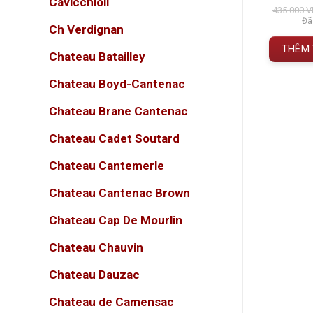
Cavicchioli
á
đánh giá
đán
000
VNĐ
950.000
VNĐ
435.000
V
Đã bao gồm VAT
 gồm VAT
Đã
Champa
Ch Verdignan
THÊM VÀO GIỎ HÀNG
thuật 
 GIỎ HÀNG
THÊM 
Chateau Batailley
Noir, 
Chateau Boyd-Cantenac
“Prest
Chateau Brane Cantenac
cao cấp
cho đối
Chateau Cadet Soutard
Chateau Cantemerle
Thôn
Chateau Cantenac Brown
THÔ
Chateau Cap De Mourlin
Tên 
Chateau Chauvin
Xuất 
Chateau Dauzac
Thươ
Chateau de Camensac