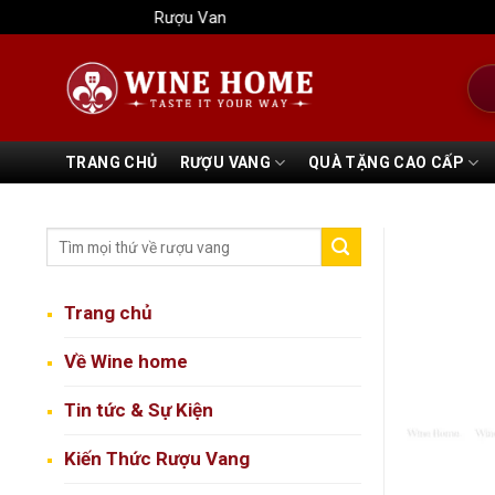
Bỏ
Rượu Vang Wine Home
qua
nội
Tìm
dung
kiếm
TRANG CHỦ
RƯỢU VANG
QUÀ TẶNG CAO CẤP
Trang chủ
Về Wine home
Tin tức & Sự Kiện
Kiến Thức Rượu Vang