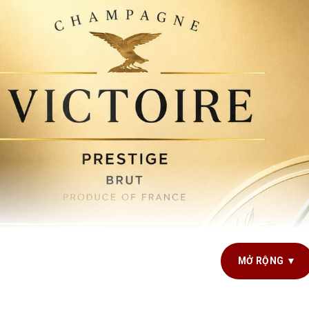
MỞ RỘNG ▼
G TÍCH SẢN PHẨM
750ml