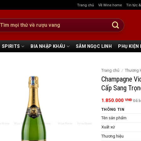
Trang chủ
Về Wine home
Tin tức 
:
SPIRITS
BIA NHẬP KHẨU
SÂM NGỌC LINH
PHỤ KIỆN
Trang chủ
/
Thương 
Champagne Vic
Cấp Sang Trọn
1.850.000
VNĐ
Đã 
THÔNG TIN
Tên sản phẩm
Xuất xứ
Thương hiệu