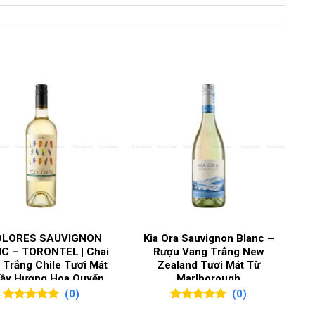
t Meunier
,
Pinot Noir
 nổ
,
Vang trắng
OLORES SAUVIGNON
Kia Ora Sauvignon Blanc –
C – TORONTEL | Chai
Rượu Vang Trắng New
 Trắng Chile Tươi Mát
Zealand Tươi Mát Từ
Champagne Pháp Thượng Hạng
Đầy Hương Hoa Quyến
Marlborough
Rũ
(0)
(0)
0
0
trên 5
0
0
trên 5