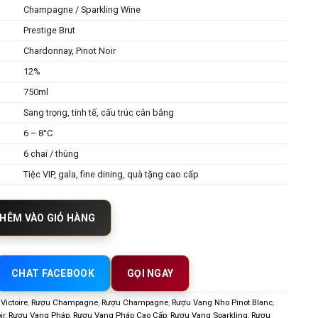
Champagne / Sparkling Wine
Prestige Brut
Chardonnay, Pinot Noir
12%
750ml
Sang trọng, tinh tế, cấu trúc cân bằng
6 – 8°C
6 chai / thùng
Tiệc VIP, gala, fine dining, quà tặng cao cấp
Prestige Brut – Champagne Pháp Cao Cấp Sang Trọng Và Tinh Tế số lượn
HÊM VÀO GIỎ HÀNG
CHAT FACEBOOK
GỌI NGAY
ictoire
,
Rượu Champagne
,
Rượu Champagne
,
Rượu Vang Nho Pinot Blanc
,
ir
,
Rượu Vang Pháp
,
Rượu Vang Pháp Cao Cấp
,
Rượu Vang Sparkling
,
Rượu