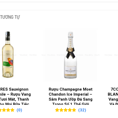
NG NHO SẢN XUẤT
Chardonnay
,
Pino
 TƯƠNG TỰ
I RƯỢU
Champagne
,
Vang
G ĐỘ
12%
C GIA SẢN XUẤT
Pháp
G LÀM RƯỢU
Champagne
RES Sauvignon
Rượu Champagne Moet
7C
hile – Rượu Vang
Chandon Ice Imperial –
BLAN
Tươi Mát, Thanh
Sâm Panh Ướp Đá Sang
Vang
Champagne Victoire Prestige Brut – Đẳng Cấp 
ho Mọi Bữa Tiệc
Trọng Số 1 Thế Giới
Và 
(0)
(32)
thiệu Champagne Victoire Prestige Brut
ên 5
5.00
32
trên 5