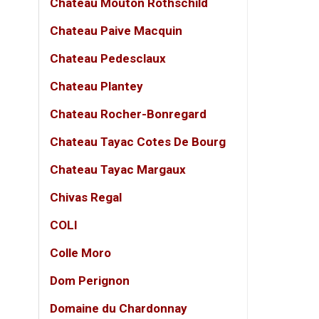
Chateau Mouton Rothschild
Blend 
Chateau Paive Macquin
Sự kết
đầy tin
Chateau Pedesclaux
Chateau Plantey
Bọt sủ
Chateau Rocher-Bonregard
Champa
trọng.
Chateau Tayac Cotes De Bourg
Chateau Tayac Margaux
Phong 
Chivas Regal
Dòng P
kiện đ
COLI
Colle Moro
Hương
Dom Perignon
Màu s
Domaine du Chardonnay