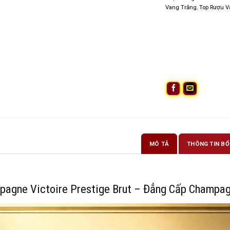
Vang Trắng
,
Top Rượu V
MÔ TẢ
THÔNG TIN BỔ
pagne Victoire Prestige Brut – Đẳng Cấp Champa