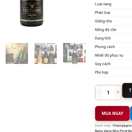
Loại vang
Phân loại
Giống nho
Nồng độ cồn
Dung tích
Phong cách
Nhiệt độ phục vụ
Quy cách
Phù hợp
Champagne Victoire 
T
MUA NGAY
Danh mục:
Champagne V
Rượu Vang Nho Pinot No