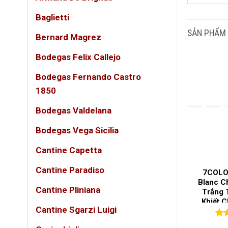
Baglietti
GIỐ
SẢN PHẨM
Bernard Magrez
LOẠ
Bodegas Felix Callejo
Bodegas Fernando Castro
NỒN
1850
Bodegas Valdelana
QUỐ
Bodegas Vega Sicilia
VÙN
Cantine Capetta
Cantine Paradiso
ictoire Blanc
Rượu Vang Trắng Chateau
7COLO
t – Champagne
Ramon Monbazillac 2021 –
Blanc C
Cantine Pliniana
ấp Đậm Đà Và
Ngọt Ngào Tinh Tế Từ Vùng
Trắng 
h Tế
Monbazillac
Khiết C
Cantine Sgarzi Luigi
(0)
(39)
Giới 
5
5.00
39
trên 5
0
0
tr