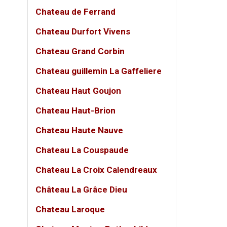
Loại 
Chateau de Ferrand
Phân 
Chateau Durfort Vivens
Giốn
Chateau Grand Corbin
Nồng
Chateau guillemin La Gaffeliere
Dung 
Chateau Haut Goujon
Phon
Chateau Haut-Brion
Nhiệt
Chateau Haute Nauve
Quy 
Chateau La Couspaude
Chateau La Croix Calendreaux
Phù 
Château La Grâce Dieu
Điểm 
Chateau Laroque