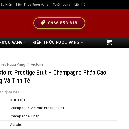
& Sự Kiện
Kiến Thức Rượu Vang
Tuyển dụng
Liên hệ
0966 853 818
 RƯỢU VANG
KIẾN THỨC RƯỢU VANG
Hiệu Rượu Vang
/
Victoire
toire Prestige Brut – Champagne Pháp Cao
g Và Tinh Tế
bao gồm VAT
CHI TIẾT
Champagne Victoire Prestige Brut
Champagne, Pháp
Victoire