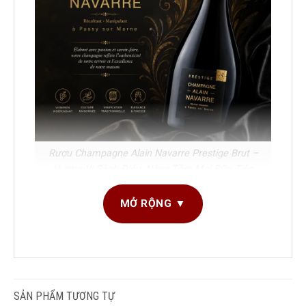
Rượu Champagne Alain Navarre Prestige Brut –
Hương Vị Sành Điệu, Nâng Tầm Mọi Bữa Tiệc
MỞ RỘNG ▼
Champagne Alain Navarre Prestige – Tinh hoa
Champagne thượng hạng từ Pháp
DUNG TÍCH
750ml
1. Giới thiệu về Champagne Alain Navarre Prestige
SẢN PHẨM
Rượu Champagne Alain Navarre Prestige là một
GIỐNG NHO
Chenin Blanc
,
Pinot
SẢN PHẨM TƯƠNG TỰ
dòng champagne cao cấp đến từ nhà sản xuất