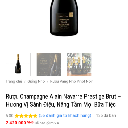
Trang chủ
/
Giống Nho
/
Rượu Vang Nho Pinot Noir
Rượu Champagne Alain Navarre Prestige Brut –
Hương Vị Sành Điệu, Nâng Tầm Mọi Bữa Tiệc
(
56
đánh giá từ khách hàng)
135
đã bán
5.00
5.00
56
trên 5
2.420.000
VNĐ
Đã bao gồm VAT
đánh giá