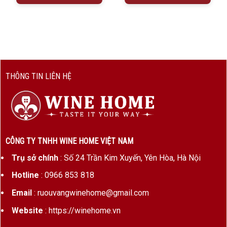
Màu
Màu vàng rơm óng ánh, bọt sủi
sắc
mịn và đều
Hương
Sự hòa quyện giữa hương trái cây
vị
tươi mát như táo xanh, lê, chanh
vàng, cùng với hương bánh mì
THÔNG TIN LIÊN HỆ
nướng, hạnh nhân và khoáng chất
nhẹ
Dư vị
Thanh thoát, cân bằng giữa vị
chua sắc nét và độ béo mượt mà
từ Chardonnay
CÔNG TY TNHH WINE HOME VIỆT NAM
Trụ sở chính
: Số 24 Trần Kim Xuyến, Yên Hòa, Hà Nội
Độ cồn
Khoảng 12% ABV
Hotline
: 0966 853 818
3. Cách thưởng thức Champagne Alain Navarre
Email
: ruouvangwinehome@gmail.com
Prestige đúng chuẩn
Website
: https://winehome.vn
Nhiệt độ phục vụ:
6 – 8°C để giữ trọn vẹn