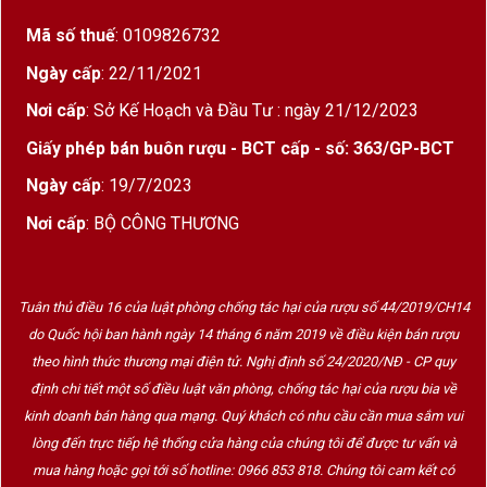
hương vị
Mã số thuế
: 0109826732
Dùng ly flute hoặc tulip:
Giúp tập trung bọt
sủi và hương thơm tốt nhất
Ngày cấp
: 22/11/2021
Mở rượu đúng cách:
Vặn nhẹ nút bấc thay vì
Nơi cấp
: Sở Kế Hoạch và Đầu Tư : ngày 21/12/2023
bật mạnh để giữ bọt sủi nguyên vẹn
Giấy phép bán buôn rượu - BCT cấp - số: 363/GP-BCT
4. Gợi ý kết hợp món ăn hoàn hảo
Ngày cấp
: 19/7/2023
Champagne Alain Navarre Prestige có cấu trúc
Nơi cấp
: BỘ CÔNG THƯƠNG
tinh tế, phù hợp với nhiều món ăn như:
Hải sản tươi sống:
Hàu, sushi, sashimi, tôm hùm
Tuân thủ điều 16 của luật phòng chống tác hại của rượu số 44/2019/CH14
Phô mai cao cấp:
Brie, Camembert, Comté
do Quốc hội ban hành ngày 14 tháng 6 năm 2019 về điều kiện bán rượu
Thịt trắng:
Gà nướng, vịt sốt cam, cá hồi áp chảo
theo hình thức thương mại điện tử. Nghị định số 24/2020/NĐ - CP quy
Món khai vị:
Caviar, bánh tart phô mai, salad trái
định chi tiết một số điều luật văn phòng, chống tác hại của rượu bia về
cây
kinh doanh bán hàng qua mạng. Quý khách có nhu cầu cần mua sắm vui
lòng đến trực tiếp hệ thống cửa hàng của chúng tôi để được tư vấn và
5. Vì sao nên chọn Champagne Alain Navarre Prestige?
mua hàng hoặc gọi tới số hotline: 0966 853 818. Chúng tôi cam kết có