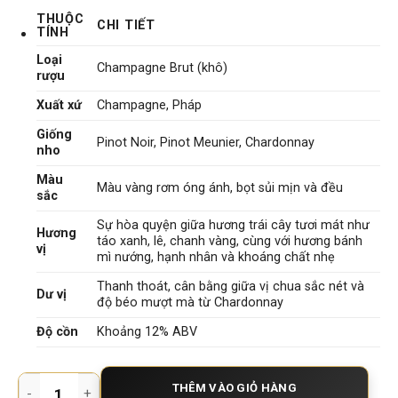
THUỘC
CHI TIẾT
TÍNH
Loại
Champagne Brut (khô)
rượu
Xuất xứ
Champagne, Pháp
Giống
Pinot Noir, Pinot Meunier, Chardonnay
nho
Màu
Màu vàng rơm óng ánh, bọt sủi mịn và đều
sắc
Sự hòa quyện giữa hương trái cây tươi mát như
Hương
táo xanh, lê, chanh vàng, cùng với hương bánh
vị
mì nướng, hạnh nhân và khoáng chất nhẹ
Thanh thoát, cân bằng giữa vị chua sắc nét và
Dư vị
độ béo mượt mà từ Chardonnay
Độ cồn
Khoảng 12% ABV
Rượu Champagne Alain Navarre Prestige Brut – Hương Vị Sàn
THÊM VÀO GIỎ HÀNG