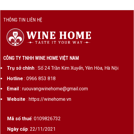
Giống nho
Sauvignon Blanc
Xuất xứ
Elqui Valley, Chile
THÔNG TIN LIÊN HỆ
Nhà sản xuất
Viña San Pedro
Nồng độ cồn
13.0%
Dung tích
750ml
CÔNG TY TNHH WINE HOME VIỆT NAM
Niên vụ
Thường từ 2021 – 2023
Trụ sở chính
: Số 24 Trần Kim Xuyến, Yên Hòa, Hà Nội
Thời gian ủ
100% ủ trong thùng thép
Hotline
: 0966 853 818
không gỉ
Email
: ruouvangwinehome@gmail.com
Đóng chai tại
Chile
Website
: https://winehome.vn
Phân phối chính
WineHome
thức tại VN
Mã số thuế
: 0109826732
Hương vị & cấu trúc
Ngày cấp
: 22/11/2021