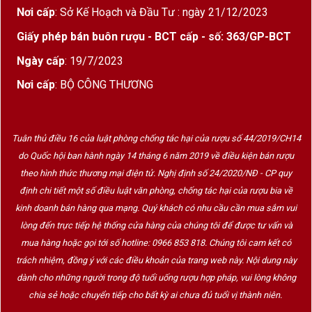
Nơi cấp
: Sở Kế Hoạch và Đầu Tư : ngày 21/12/2023
1865 Sauvignon Blanc
mang lại cảm giác bùng
nổ trong từng giọt rượu:
Giấy phép bán buôn rượu - BCT cấp - số: 363/GP-BCT
Màu sắc:
Vàng nhạt ánh xanh lá non, trong
Ngày cấp
: 19/7/2023
suốt và cuốn hút.
Nơi cấp
: BỘ CÔNG THƯƠNG
Hương thơm:
Nổi bật với mùi quả lý gai, chanh
dây, dưa gang, vỏ chanh và lá nho đen – rất
Tuân thủ điều 16 của luật phòng chống tác hại của rượu số 44/2019/CH14
đặc trưng của Sauvignon Blanc vùng khí hậu
do Quốc hội ban hành ngày 14 tháng 6 năm 2019 về điều kiện bán rượu
lạnh.
theo hình thức thương mại điện tử. Nghị định số 24/2020/NĐ - CP quy
định chi tiết một số điều luật văn phòng, chống tác hại của rượu bia về
Vị rượu:
Cực kỳ tươi mát, độ axit cao, cân đối,
kinh doanh bán hàng qua mạng. Quý khách có nhu cầu cần mua sắm vui
sắc nét và sống động. Vị trái cây thanh mát kết
lòng đến trực tiếp hệ thống cửa hàng của chúng tôi để được tư vấn và
hợp với cảm giác khoáng nhẹ đặc trưng vùng
mua hàng hoặc gọi tới số hotline: 0966 853 818. Chúng tôi cam kết có
Elqui.
trách nhiệm, đồng ý với các điều khoản của trang web này. Nội dung này
Hậu vị:
Sạch sẽ, kéo dài với dư âm chanh và
dành cho những người trong độ tuổi uống rượu hợp pháp, vui lòng không
chia sẻ hoặc chuyển tiếp cho bất kỳ ai chưa đủ tuổi vị thành niên.
thảo mộc nhẹ.