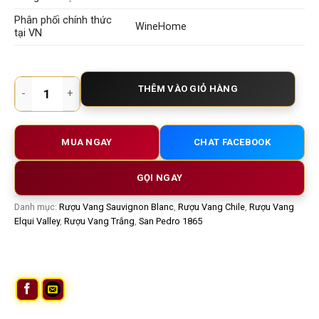
Phân phối chính thức
WineHome
tại VN
Rượu Vang Trắng 1865 Selected Vineyards Sauvignon Blanc – 
THÊM VÀO GIỎ HÀNG
MUA NGAY
CHAT FACEBOOK
GỌI NGAY
Danh mục:
Rượu Vang Sauvignon Blanc
,
Rượu Vang Chile
,
Rượu Vang
Elqui Valley
,
Rượu Vang Trắng
,
San Pedro 1865