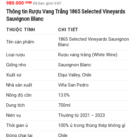
5.00
1
trên 5
980.000
VNĐ
Đã bao gồm VAT
đánh giá
Thông tin Rượu Vang Trắng 1865 Selected Vineyards
Sauvignon Blanc
THUỘC TÍNH
CHI TIẾT
1865 Selected Vineyards Sauvignon
Tên sản phẩm
Blanc
Loại rượu
Rượu vang trắng (White Wine)
Giống nho
Sauvignon Blanc
Xuất xứ
Elqui Valley, Chile
Nhà sản xuất
Viña San Pedro
Nồng độ cồn
13.0%
Dung tích
750ml
Niên vụ
Thường từ 2021 – 2023
Thời gian ủ
100% ủ trong thùng thép không gỉ
Đóng chai tại
Chile