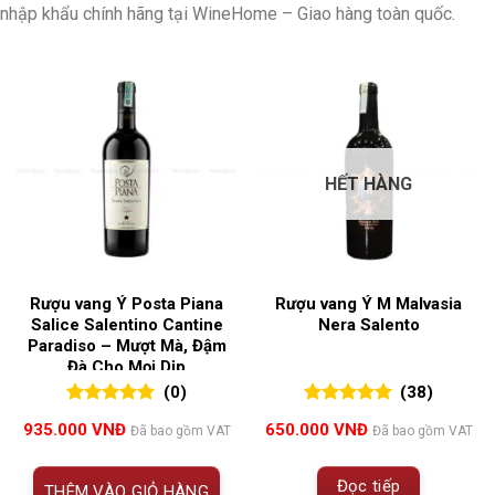
nhập khẩu chính hãng tại WineHome – Giao hàng toàn quốc.
HẾT HÀNG
Rượu vang Ý Posta Piana
Rượu vang Ý M Malvasia
Salice Salentino Cantine
Nera Salento
Paradiso – Mượt Mà, Đậm
Đà Cho Mọi Dịp
(0)
(38)
0
0
trên 5
5.00
38
trên 5
935.000
VNĐ
650.000
VNĐ
Đã bao gồm VAT
Đã bao gồm VAT
đánh giá
đánh giá
Đọc tiếp
THÊM VÀO GIỎ HÀNG