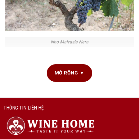
Nho Malvasia Nera
Trong thế giới rượu vang, mỗi giống nho là một câu chuyện,
một di sản gắn với vùng đất và con người bản địa. Và nếu
MỞ RỘNG ▼
bạn đang tìm kiếm một hương vị vang vừa cổ điển, vừa nồng
nàn đầy cảm xúc –
Malvasia Nera
chính là lời thì thầm
quyến rũ từ đất nước Ý xinh đẹp, được WineHome trân trọng
giới thiệu đến bạn.
THÔNG TIN LIÊN HỆ
Giống Nho Malvasia Nera – Tinh Hoa Từ
Vùng Đất Địa Trung Hải
Malvasia Nera là một giống nho đỏ cổ xưa, có nguồn gốc từ