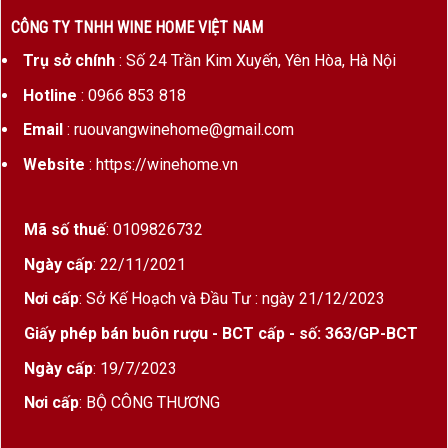
khu vực Địa Trung Hải, đặc biệt phổ biến ở
miền Nam nước
CÔNG TY TNHH WINE HOME VIỆT NAM
Ý
– nơi ánh nắng chan hòa, khí hậu nóng ẩm tạo điều kiện lý
tưởng để giống nho này phát triển mạnh mẽ.
Trụ sở chính
: Số 24 Trần Kim Xuyến, Yên Hòa, Hà Nội
Hotline
: 0966 853 818
Các vùng sản xuất nổi bật:
Email
: ruouvangwinehome@gmail.com
Puglia (Apulia)
– đặc biệt là ở Salento, Manduria, Lecce
Website
: https://winehome.vn
Tuscany
, thường phối trộn cùng Sangiovese
Piedmont
, dù ít phổ biến hơn
Mã số thuế
: 0109826732
Một số nơi tại
Sicilia
cũng trồng Malvasia Nera với chất
Ngày cấp
: 22/11/2021
lượng cao
Nơi cấp
: Sở Kế Hoạch và Đầu Tư : ngày 21/12/2023
Không giống như các giống nho phổ biến khác, Malvasia
Giấy phép bán buôn rượu - BCT cấp - số: 363/GP-BCT
Nera được đánh giá cao bởi
độ thơm
độc đáo, chất tannin
mượt mà và khả năng tạo nên những chai rượu vang tròn vị,
Ngày cấp
: 19/7/2023
có chiều sâu.
Nơi cấp
: BỘ CÔNG THƯƠNG