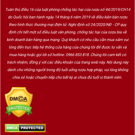
Hương Vị Rượu Vang Malvasia Nera –
Nồng Nàn Và Quyến Rũ
Tuân thủ điều 16 của luật phòng chống tác hại của rượu số 44/2019/CH14
do Quốc hội ban hành ngày 14 tháng 6 năm 2019 về điều kiện bán rượu
Malvasia Nera tạo ra những chai rượu vang đỏ có
màu sắc
theo hình thức thương mại điện tử. Nghị định số 24/2020/NĐ - CP quy
đậm sâu
,
mùi thơm phức hợp
và
vị đậm đà khó quên
.
định chi tiết một số điều luật văn phòng, chống tác hại của rượu bia về
Những chai vang được làm từ 100% Malvasia Nera hoặc
kinh doanh bán hàng qua mạng. Quý khách có nhu cầu cần mua sắm vui
phối trộn khéo léo thường có:
lòng đến trực tiếp hệ thống cửa hàng của chúng tôi để được tư vấn và
mua hàng hoặc gọi tới số hotline: 0966 853 818. Chúng tôi cam kết có
Mùi hương:
trách nhiệm, đồng ý với các điều khoản của trang web này. Nội dung này
Hương
mâm xôi chín
,
quả anh đào đen
,
mận khô
dành cho những người trong độ tuổi uống rượu hợp pháp, vui lòng không
Gợi ý
hoa tím
,
hoa hồng khô
,
gia vị ngọt
như quế, nhục đậu
chia sẻ hoặc chuyển tiếp cho bất kỳ ai chưa đủ tuổi vị thành niên.
khấu
Một chút
khói nhẹ
,
vanilla
nếu ủ thùng gỗ sồi
Hương vị:
Vị vang tròn, đậm, tannin trung bình đến dày nhưng
mượt và
dễ chịu