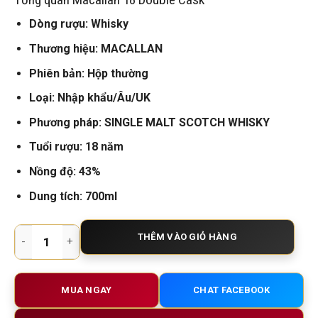
là:
tại
10.500.000 VNĐ.
là:
9.500.000 VNĐ.
Dòng rượu: Whisky
Thương hiệu: MACALLAN
Phiên bản: Hộp thường
Loại: Nhập khẩu/Âu/UK
Phương pháp: SINGLE MALT SCOTCH WHISKY
Tuổi rượu: 18 năm
Nồng độ: 43%
Dung tích: 700ml
Macallan 18 Double Cask – Siêu Phẩm Single Malt Đẳng Cấp 
THÊM VÀO GIỎ HÀNG
MUA NGAY
CHAT FACEBOOK