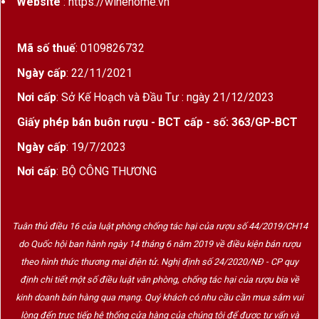
Website
: https://winehome.vn
mặn, đinh hương, cam và gỗ sồi già sấy khô.
DƯ VỊ: Dư vị trái cây khô, gừng và vỏ cam.
Mã số thuế
: 0109826732
Ngày cấp
: 22/11/2021
Các loại Single Malt khác
Nơi cấp
: Sở Kế Hoạch và Đầu Tư : ngày 21/12/2023
Các loại Blended Scotch
Giấy phép bán buôn rượu - BCT cấp - số: 363/GP-BCT
Các loại rượu Cognac
Ngày cấp
: 19/7/2023
Rượu là
Macallan
là gì,Tìm hiểu rượu
Nơi cấp
: BỘ CÔNG THƯƠNG
Macalan,Các loại rượu Macallan,Giá rượu
macallan
Tuân thủ điều 16 của luật phòng chống tác hại của rượu số 44/2019/CH14
do Quốc hội ban hành ngày 14 tháng 6 năm 2019 về điều kiện bán rượu
theo hình thức thương mại điện tử. Nghị định số 24/2020/NĐ - CP quy
định chi tiết một số điều luật văn phòng, chống tác hại của rượu bia về
kinh doanh bán hàng qua mạng. Quý khách có nhu cầu cần mua sắm vui
lòng đến trực tiếp hệ thống cửa hàng của chúng tôi để được tư vấn và