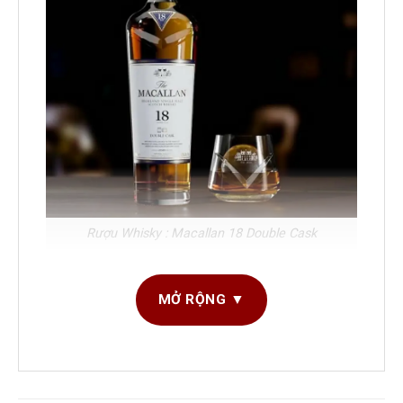
Rượu Whisky : Macallan 18 Double Cask
Tổng quan rượu Whisky Macallan 18 Double
MỞ RỘNG ▼
Cask
Dòng rượu: Whisky
Thương hiệu: MACALLAN