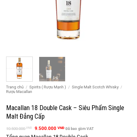
Trang chủ
/
Spirits ( Rượu Mạnh )
/
Single Malt Scotch Whisky
/
Rượu Macallan
Macallan 18 Double Cask – Siêu Phẩm Single
Malt Đẳng Cấp
Giá
Giá
9.500.000
VNĐ
VNĐ
10.500.000
Đã bao gồm VAT
gốc
hiện
Tổng quan Macallan 18 Double Cask