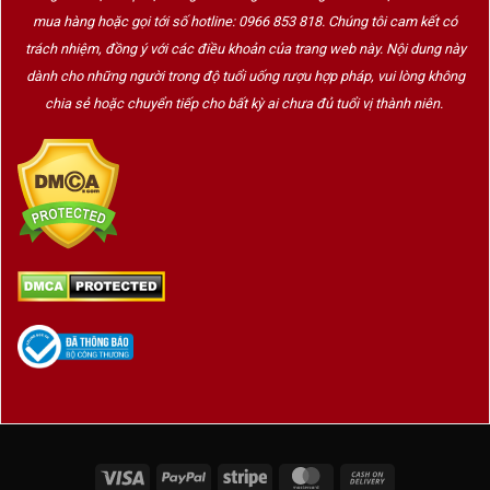
mua hàng hoặc gọi tới số hotline: 0966 853 818. Chúng tôi cam kết có
trách nhiệm, đồng ý với các điều khoản của trang web này. Nội dung này
dành cho những người trong độ tuổi uống rượu hợp pháp, vui lòng không
chia sẻ hoặc chuyển tiếp cho bất kỳ ai chưa đủ tuổi vị thành niên.
Rượu Macallan
Rượu Macallan Là gì?
Rượu Macallan là loại rượu mạch nha đơn được
chưng cất hoàn toàn thủ công từ thùng ủ rượu
sherry bằng gỗ sồi châu Mỹ và châu Âu. Rượu
Macallan mang màu sắc tự nhiên với mùi hương
đậm đà, sâu lắng, đậm đà, phảng phất.
Tìm hiểu về rượu Macallan:
Rượu Macallan là thương hiệu nổi tiếng đến từ
Scotland, đây cũng là cái tên được nhắc đến nhiều
Visa
PayPal
Stripe
MasterCard
Cash
nhất trong giới sành rượu. Macallan ra đời từ