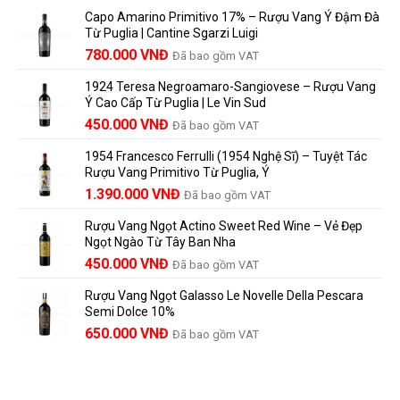
Để
trên
là
Capo Amarino Primitivo 17% – Rượu Vang Ý Đậm Đà
Được
nhãn
lựa
Từ Puglia | Cantine Sgarzi Luigi
Bao
rượu
chọn
Giá
Giá
Lâu?
780.000
VNĐ
vang
Đã bao gồm VAT
đáng
Hướng
Pháp
gốc
hiện
giá?
Dẫn
và
1924 Teresa Negroamaro-Sangiovese – Rượu Vang
là:
tại
Lưu
những
Ý Cao Cấp Từ Puglia | Le Vin Sud
858.000 VNĐ.
là:
Trữ
điều
Giá
Giá
450.000
VNĐ
Đã bao gồm VAT
780.000 VNĐ.
Và
người
gốc
hiện
Trưởng
yêu
1954 Francesco Ferrulli (1954 Nghệ Sĩ) – Tuyệt Tác
Thành
là:
tại
vang
Rượu Vang Primitivo Từ Puglia, Ý
nên
495.000 VNĐ.
là:
Giá
Giá
biết
1.390.000
VNĐ
Đã bao gồm VAT
450.000 VNĐ.
gốc
hiện
Rượu Vang Ngọt Actino Sweet Red Wine – Vẻ Đẹp
là:
tại
Ngọt Ngào Từ Tây Ban Nha
1.529.000 VNĐ.
là:
450.000
VNĐ
Đã bao gồm VAT
1.390.000 VNĐ.
Rượu Vang Ngọt Galasso Le Novelle Della Pescara
Semi Dolce 10%
650.000
VNĐ
Đã bao gồm VAT