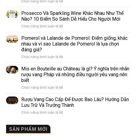
ở
Chức năng bình luận bị tắt
4
giống
Prosecco Và Sparkling Wine Khác Nhau Như Thế
nho
Nào? 10 Điểm So Sánh Dễ Hiểu Cho Người Mới
trắng
ở
Chức năng bình luận bị tắt
làm
Prosecco
rượu
Và
Pomerol và Lalande de Pomerol: Điểm giống, khác
vang
Sparkling
phổ
nhau và vì sao Lalande de Pomerol là lựa chọn
Wine
biến
đáng giá?
Khác
nhất
ở
Chức năng bình luận bị tắt
Nhau
thế
Pomerol
Như
giới
và
Thế
Mis en Bouteille au Château là gì? Ý nghĩa trên nhãn
Lalande
Nào?
rượu vang Pháp và những điều người yêu vang nên
de
10
biết
Pomerol:
Điểm
ở
Chức năng bình luận bị tắt
Điểm
So
Mis
giống,
Sánh
en
khác
Dễ
Rượu Vang Cao Cấp Để Được Bao Lâu? Hướng Dẫn
Bouteille
nhau
Hiểu
Lưu Trữ Và Trưởng Thành
au
và
Cho
ở
Chức năng bình luận bị tắt
Château
vì
Người
Rượu
là
sao
Mới
Vang
gì?
Lalande
Cao
SẢN PHẨM MỚI
Ý
de
Cấp
nghĩa
Pomerol