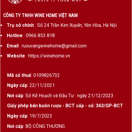
đến trải nghiệm thưởng thức thư giãn, vui vẻ và
không quá cầu kỳ, phù hợp với những buổi gặp gỡ
CÔNG TY TNHH WINE HOME VIỆT NAM
bạn bè, tiệc gia đình hay những bữa tối nhẹ nhàng.
Trụ sở chính
: Số 24 Trần Kim Xuyến, Yên Hòa, Hà Nội
Galasso Le Novelle Della Pescara được sản xuất
Hotline
: 0966 853 818
bởi
Ettore Galasso
, thương hiệu có lịch sử lâu
đời tại Abruzzo. Nhà làm vang luôn theo đuổi triết
Email
: ruouvangwinehome@gmail.com
lý kết hợp giữa truyền thống và phong cách hiện
Website
: https://winehome.vn
đại, tạo nên những chai vang dễ uống nhưng vẫn
giữ được nét đặc trưng của vùng đất sản xuất.
Mã số thuế
: 0109826732
Điều này giúp sản phẩm trở thành lựa chọn phổ
biến không chỉ tại Italia mà còn ở nhiều thị trường
Ngày cấp
: 22/11/2021
quốc tế.
Nơi cấp
: Sở Kế Hoạch và Đầu Tư : ngày 21/12/2023
Điểm hấp dẫn của chai vang này còn nằm ở nồng
Giấy phép bán buôn rượu - BCT cấp - số: 363/GP-BCT
độ cồn chỉ
10%
, thấp hơn khá nhiều so với đa số
Ngày cấp
: 19/7/2023
rượu vang đỏ Ý
. Nhờ vậy, rượu mang đến cảm
Nơi cấp
: BỘ CÔNG THƯƠNG
giác nhẹ nhàng, không quá nóng, rất phù hợp với