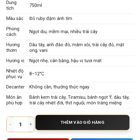
Dung
750ml
tích
Màu sắc
Đỏ ruby đậm ánh tím
Phong
Ngọt dịu, mềm mại, nhiều trái cây
cách
Hương
Dâu tây, anh đào đỏ, mâm xôi, trái cây đỏ, mật
thơm
ong, vani
Hương vị
Ngọt nhẹ, cân bằng, hậu vị tươi mát
Nhiệt độ
8–12°C
phục vụ
Decanter
Không cần, thưởng thức ngay
Món ăn
Bánh kem trái cây, Tiramisu, bánh ngọt Ý, dâu tây,
phù hợp
trái cây nhiệt đới, thịt nguội, món tráng miệng
Rượu Vang Ngọt Galasso Le Novelle Della Pescara Semi Dolc
THÊM VÀO GIỎ HÀNG