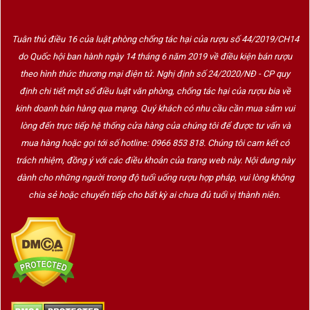
những buổi tiệc kéo dài hoặc những người không
quen uống vang có nồng độ cao.
Tuân thủ điều 16 của luật phòng chống tác hại của rượu số 44/2019/CH14
do Quốc hội ban hành ngày 14 tháng 6 năm 2019 về điều kiện bán rượu
Phong cách ngọt dịu cũng mở ra nhiều cách kết
theo hình thức thương mại điện tử. Nghị định số 24/2020/NĐ - CP quy
hợp ẩm thực thú vị. Nếu phần lớn
rượu vang đỏ
định chi tiết một số điều luật văn phòng, chống tác hại của rượu bia về
thường đi cùng thịt đỏ và phô mai lâu năm thì
kinh doanh bán hàng qua mạng. Quý khách có nhu cầu cần mua sắm vui
Galasso Le Novelle Della Pescara lại rất phù hợp
lòng đến trực tiếp hệ thống cửa hàng của chúng tôi để được tư vấn và
với:
mua hàng hoặc gọi tới số hotline: 0966 853 818. Chúng tôi cam kết có
Bánh kem trái cây.
trách nhiệm, đồng ý với các điều khoản của trang web này. Nội dung này
dành cho những người trong độ tuổi uống rượu hợp pháp, vui lòng không
Tiramisu.
chia sẻ hoặc chuyển tiếp cho bất kỳ ai chưa đủ tuổi vị thành niên.
Bánh ngọt Ý.
Dâu tây tươi.
Trái cây nhiệt đới.
Thịt nguội.
Các món tráng miệng nhẹ.