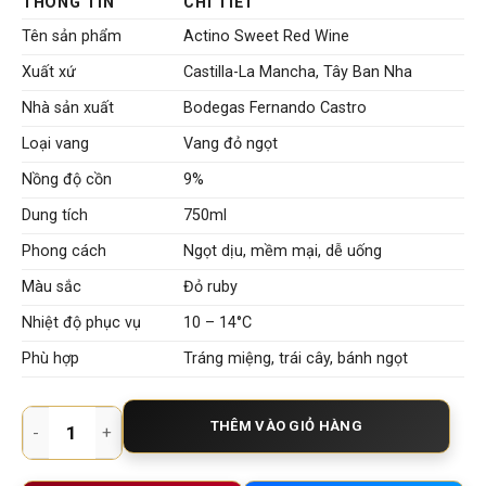
THÔNG TIN
CHI TIẾT
Tên sản phẩm
Actino Sweet Red Wine
Xuất xứ
Castilla-La Mancha, Tây Ban Nha
Nhà sản xuất
Bodegas Fernando Castro
Loại vang
Vang đỏ ngọt
Nồng độ cồn
9%
Dung tích
750ml
Phong cách
Ngọt dịu, mềm mại, dễ uống
Màu sắc
Đỏ ruby
Nhiệt độ phục vụ
10 – 14°C
Phù hợp
Tráng miệng, trái cây, bánh ngọt
Rượu Vang Ngọt Actino Sweet Red Wine – Vẻ Đẹp Ngọt Ngào T
THÊM VÀO GIỎ HÀNG