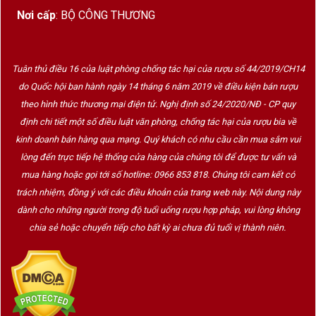
Được thành lập từ năm 1850 tại Santa Cruz de
Nơi cấp
: BỘ CÔNG THƯƠNG
Mudela thuộc Castilla-La Mancha, Bodegas
Fernando Castro là một trong những nhà sản xuất
rượu vang lớn và lâu đời của Tây Ban Nha.
Tuân thủ điều 16 của luật phòng chống tác hại của rượu số 44/2019/CH14
do Quốc hội ban hành ngày 14 tháng 6 năm 2019 về điều kiện bán rượu
Trải qua 5 thế hệ phát triển, Fernando Castro đã
theo hình thức thương mại điện tử. Nghị định số 24/2020/NĐ - CP quy
xây dựng danh tiếng nhờ:
định chi tiết một số điều luật văn phòng, chống tác hại của rượu bia về
kinh doanh bán hàng qua mạng. Quý khách có nhu cầu cần mua sắm vui
Chất lượng ổn định
lòng đến trực tiếp hệ thống cửa hàng của chúng tôi để được tư vấn và
Công nghệ hiện đại
mua hàng hoặc gọi tới số hotline: 0966 853 818. Chúng tôi cam kết có
trách nhiệm, đồng ý với các điều khoản của trang web này. Nội dung này
Nguồn nguyên liệu phong phú
dành cho những người trong độ tuổi uống rượu hợp pháp, vui lòng không
Phong cách vang dễ tiếp cận
chia sẻ hoặc chuyển tiếp cho bất kỳ ai chưa đủ tuổi vị thành niên.
Xuất khẩu đến nhiều quốc gia trên thế giới
Actino là một trong những thương hiệu vang phổ
biến của nhà sản xuất này, hướng đến người tiêu