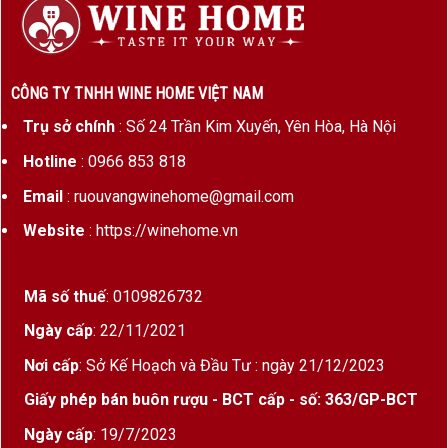
Loại vang
Vang đỏ ngọt
Nồng độ cồn
9%
CÔNG TY TNHH WINE HOME VIỆT NAM
Dung tích
750ml
Trụ sở chính
: Số 24 Trần Kim Xuyến, Yên Hòa, Hà Nội
Phong cách
Ngọt dịu, mềm mại, dễ uống
Hotline
: 0966 853 818
Email
: ruouvangwinehome@gmail.com
Màu sắc
Đỏ ruby
Website
: https://winehome.vn
Nhiệt độ phục
10 – 14°C
vụ
Mã số thuế
: 0109826732
Phù hợp
Tráng miệng, trái cây, bánh
ngọt
Ngày cấp
: 22/11/2021
Nơi cấp
: Sở Kế Hoạch và Đầu Tư : ngày 21/12/2023
Bodegas Fernando Castro – Hơn 170 Năm
Giấy phép bán buôn rượu - BCT cấp - số: 363/GP-BCT
Kinh Nghiệm Làm Vang
Ngày cấp
: 19/7/2023