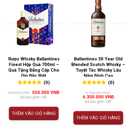
Rượu Whisky Ballantines
Ballantines 30 Year Old
Finest Hộp Quà 700ml –
Blended Scotch Whisky –
Quà Tặng Đẳng Cấp Cho
Tuyệt Tác Whisky Lâu
Dịp Đặc Biệt
Năm Đỉnh Cao
(0)
(0)
0
0
trên 5
0
0
trên 5
Giá
Giá
550.000
VNĐ
650.000
VNĐ
6.700.000
VNĐ
đánh giá
đánh giá
gốc
hiện
Giá
Giá
6.300.000
VNĐ
Đã bao gồm VAT
là:
tại
gốc
hiện
Đã bao gồm VAT
650.000 VNĐ.
là:
là:
tại
550.000 VNĐ.
6.700.000 VNĐ.
là:
THÊM VÀO GIỎ HÀNG
6.300.00
THÊM VÀO GIỎ HÀNG