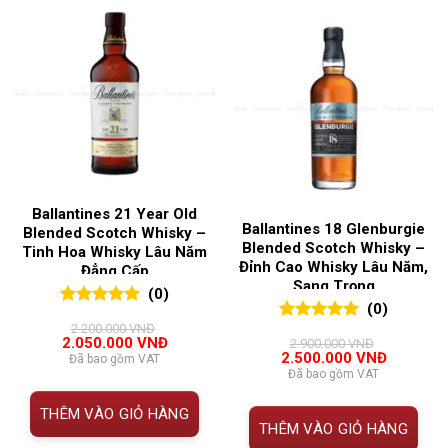
Ballantines 21 Year Old
Ballantines 18 Glenburgie
Blended Scotch Whisky –
Blended Scotch Whisky –
Tinh Hoa Whisky Lâu Năm
Đỉnh Cao Whisky Lâu Năm,
Đẳng Cấp
Sang Trọng
(0)
(0)
0
0
trên 5
2.200.000
VNĐ
0
0
trên 5
đánh giá
Giá
Giá
2.050.000
VNĐ
2.900.000
VNĐ
đánh giá
gốc
hiện
Giá
Giá
2.500.000
VNĐ
Đã bao gồm VAT
là:
tại
gốc
hiện
Đã bao gồm VAT
2.200.000 VNĐ.
là:
là:
tại
2.050.000 VNĐ.
2.900.000 VNĐ.
là:
THÊM VÀO GIỎ HÀNG
2.500.00
THÊM VÀO GIỎ HÀNG