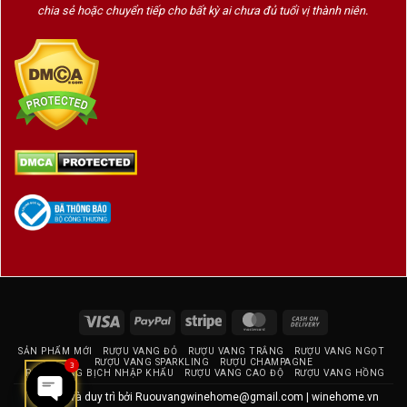
chia sẻ hoặc chuyển tiếp cho bất kỳ ai chưa đủ tuổi vị thành niên.
Visa
PayPal
Stripe
MasterCard
Cash
On
SẢN PHẨM MỚI
RƯỢU VANG ĐỎ
RƯỢU VANG TRẮNG
RƯỢU VANG NGỌT
Delivery
RƯỢU VANG SPARKLING
RƯỢU CHAMPAGNE
3
RƯỢU VANG BỊCH NHẬP KHẨU
RƯỢU VANG CAO ĐỘ
RƯỢU VANG HỒNG
Thiết kế và duy trì bởi
Ruouvangwinehome@gmail.com
|
winehome.vn