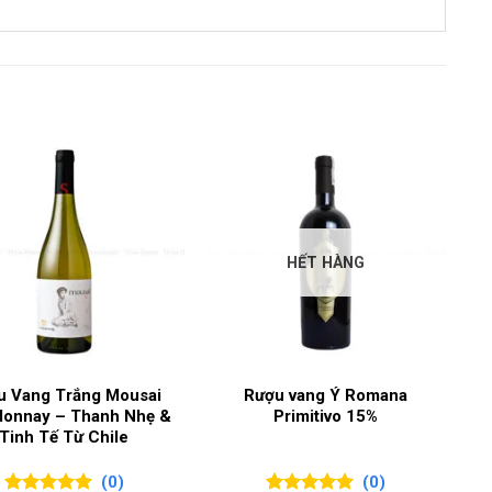
d Scotch Whisky
 Whisky
HẾT HÀNG
u Vang Trắng Mousai
Rượu vang Ý Romana
donnay – Thanh Nhẹ &
Primitivo 15%
Tinh Tế Từ Chile
(0)
(0)