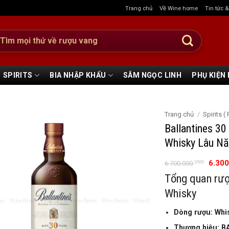
Trang chủ
Về Wine home
Tin tức 
:
SPIRITS
BIA NHẬP KHẨU
SÂM NGỌC LINH
PHỤ KIỆN
Trang chủ
/
Spirits 
Ballantines 30
Whisky Lâu Nă
Giá
6.30
VNĐ
6.700.000
gốc
Tổng quan rượ
là:
6.700
Whisky
Dòng rượu: Whi
Thương hiệu: B