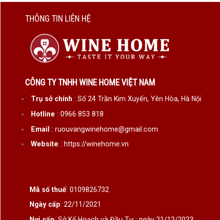
THÔNG TIN LIÊN HỆ
CÔNG TY TNHH WINE HOME VIỆT NAM
Trụ sở chính
: Số 24 Trần Kim Xuyến, Yên Hòa, Hà Nội
Hotline
: 0966 853 818
Email
: ruouvangwinehome@gmail.com
Website
: https://winehome.vn
Rượ
Rượu B
Mã số thuế
: 0109826732
năm tr
Ngày cấp
: 22/11/2021
chi tiế
Nơi cấp
: Sở Kế Hoạch và Đầu Tư : ngày 21/12/2023