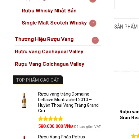
Rượu Whisky Nhật Bản
Single Malt Scotch Whisky
SẢN PHẨM
Tổng 
Thương Hiệu Rượu Vang
Rượu vang Cachapoal Valley
Dòng
Thươ
Rượu Vang Colchagua Valley
Phiê
TOP PHẨM CAO CẤP
Loại
Phư
Rượu vang trắng Domaine
Tuổi
Leflaive Montrachet 2010 –
Huyền Thoại Vang Trắng Grand
Nồng
Cru
X18 Primitivo
Rượu Vang Ý Trinity
Rượu van
ng Đỏ Mạnh Mẽ
Primitivo Salento – Dòng
Gran Res
Dung
Miền Nam
Vang Đỏ Đậm Đà Từ Miền
Được xếp
580.000.000
VNĐ
Đã bao gồm VAT
Nam Nước Ý
hạng
5.00
Mô tả 
(0)
(0)
5 sao
Rượu Vang Pháp Petrus