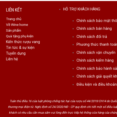
LIÊN KẾT
HỖ TRỢ KHÁCH HÀNG
Trang chủ
Chính sách bảo mật thô
Về Wine home
Chính sách bán hàng
Sản phẩm
Quà tặng phụ kiện
Chính sách đổi trả
Kiến thức rượu vang
Phương thức thanh toá
Tin tức & sự kiện
Chính sách vận chuyển
Tuyển dụng
Liên hệ
Chính sách kiểm hàng
Chính sách bảo hành s
Chính sách giải quyết kh
Điều kiện và điều khoản
u
Ballantines
là gì?
allantine
là dòng rượu Whisky Scotch nổi tiếng trên thế giới. Lo
Tuân thủ điều 16 của luật phòng chống tác hại của rượu số 44/2019/CH14 do Quốc
ong thùng gỗ Sồi. Với những người đam mê rượu thì chắc hẳn sẽ k
thương mại điện tử. Nghị định số 24/2020/NĐ - CP quy định chi tiết một số điều lu
khách có nhu cầu cần mua sắm vui lòng đến trực tiếp hệ thống cửa hàng của chúng
t về dòng rượu này sẽ được chúng tôi thông tin chi tiết ngay sau đâ