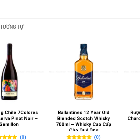
Rượu whisky : Ballantines 30 Blende
 TƯƠNG TỰ
quan rượu whisky : Ballantines 30 Blended Scotch
 rượu: Whisky
ng hiệu:
BALLANTINE’S
n bản: Hộp thường
: Nhập khẩu/Xách tay
ơng pháp: BLENDED SCOTCH WHISKY
 rượu: 30 năm
 độ: 43%
g Chile 7Colores
Ballantines 12 Year Old
Rượ
erva Pinot Noir –
Blended Scotch Whisky
Char
 tích: 700ml
Semillon
700ml – Whisky Cao Cấp
Cho Quý Ông
Rượu Ballantines 30 Blended Scotch Whisky
(0)
(0)