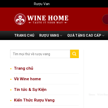
Bỏ
Rượu Vang Wine Home
qua
nội
Tìm
dung
kiếm
TRANG CHỦ
RƯỢU VANG
QUÀ TẶNG CAO CẤP
Trang chủ
Về Wine home
Tin tức & Sự Kiện
Kiến Thức Rượu Vang