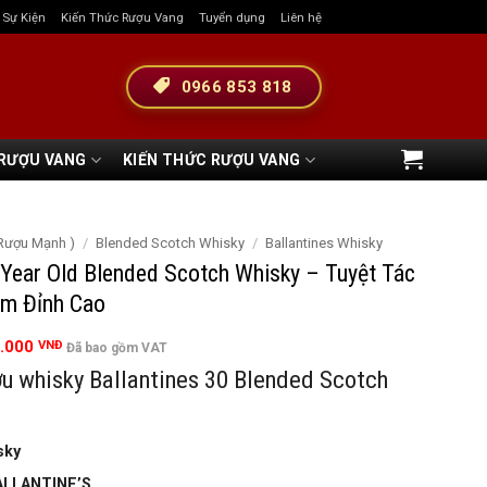
& Sự Kiện
Kiến Thức Rượu Vang
Tuyển dụng
Liên hệ
0966 853 818
 RƯỢU VANG
KIẾN THỨC RƯỢU VANG
( Rượu Mạnh )
/
Blended Scotch Whisky
/
Ballantines Whisky
 Year Old Blended Scotch Whisky – Tuyệt Tác
m Đỉnh Cao
Giá
0.000
VNĐ
Đã bao gồm VAT
hiện
u whisky Ballantines 30 Blended Scotch
tại
.000 VNĐ.
là:
6.300.000 VNĐ.
sky
ALLANTINE’S