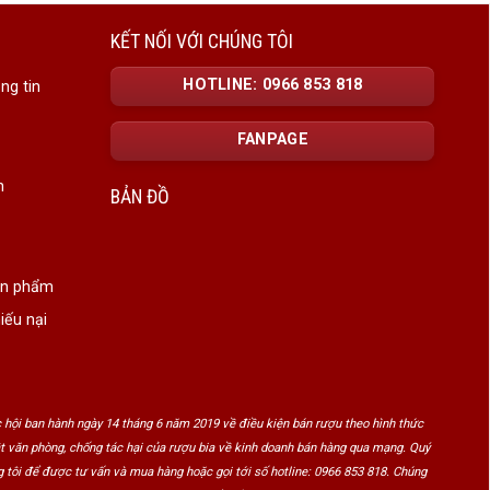
KẾT NỐI VỚI CHÚNG TÔI
HOTLINE: 0966 853 818
ng tin
FANPAGE
n
BẢN ĐỒ
ản phẩm
iếu nại
ại rượu này sở hữu hương vị đậm đà, được ủ rất lâu
 hội ban hành ngày 14 tháng 6 năm 2019 về điều kiện bán rượu theo hình thức
hông thể bỏ qua được loại rượu này. Những thông tin
ật văn phòng, chống tác hại của rượu bia về kinh doanh bán hàng qua mạng. Quý
 tôi để được tư vấn và mua hàng hoặc gọi tới số hotline: 0966 853 818. Chúng
y.