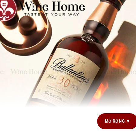
MỞ RỘNG ▼