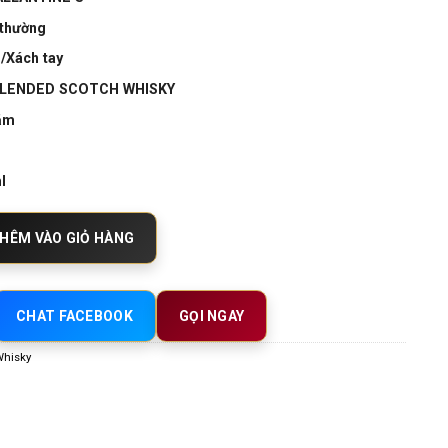
 thường
/Xách tay
 BLENDED SCOTCH WHISKY
năm
l
Old Blended Scotch Whisky – Tuyệt Tác Whisky Lâu Năm Đỉnh Cao số lượng
HÊM VÀO GIỎ HÀNG
CHAT FACEBOOK
GỌI NGAY
Whisky