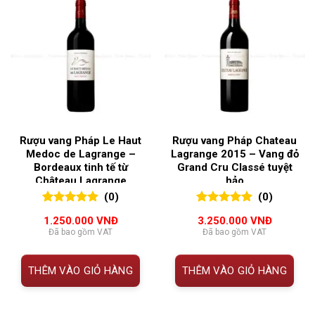
Rượu vang Pháp Le Haut
Rượu vang Pháp Chateau
Medoc de Lagrange –
Lagrange 2015 – Vang đỏ
Bordeaux tinh tế từ
Grand Cru Classé tuyệt
Château Lagrange
hảo
(0)
(0)
0
0
trên 5
0
0
trên 5
1.250.000
VNĐ
3.250.000
VNĐ
đánh giá
đánh giá
Đã bao gồm VAT
Đã bao gồm VAT
THÊM VÀO GIỎ HÀNG
THÊM VÀO GIỎ HÀNG