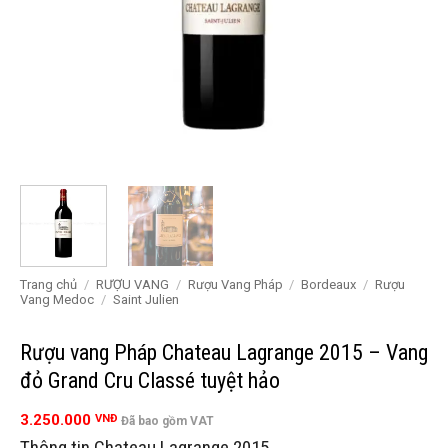
Trang chủ
/
RƯỢU VANG
/
Rượu Vang Pháp
/
Bordeaux
/
Rượu
Vang Medoc
/
Saint Julien
Rượu vang Pháp Chateau Lagrange 2015 – Vang
đỏ Grand Cru Classé tuyệt hảo
3.250.000
VNĐ
Đã bao gồm VAT
Thông tin Chateau Lagrange 2015