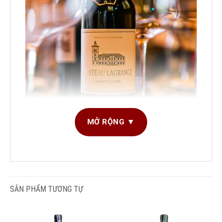
MỞ RỘNG ▼
DUNG TÍCH
750ml
SẢN PHẨM
GIỐNG NHO
Cabernet Sauvignon
,
SẢN PHẨM TƯƠNG TỰ
SẢN XUẤT
Merlot
,
Petit Verdot
Chateau Lagrange 2015