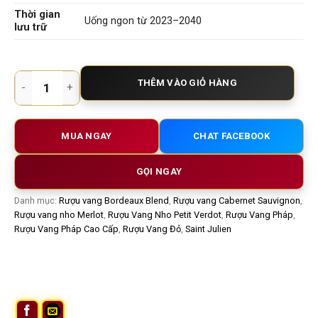
Thời gian
Uống ngon từ 2023–2040
lưu trữ
Rượu vang Pháp Chateau Lagrange 2015 – Vang đỏ Grand Cru 
THÊM VÀO GIỎ HÀNG
MUA NGAY
CHAT FACEBOOK
GỌI NGAY
Danh mục:
Rượu vang Bordeaux Blend
,
Rượu vang Cabernet Sauvignon
,
Rượu vang nho Merlot
,
Rượu Vang Nho Petit Verdot
,
Rượu Vang Pháp
,
Rượu Vang Pháp Cao Cấp
,
Rượu Vang Đỏ
,
Saint Julien