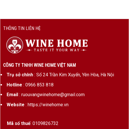
hầm rượu của bạn.
Thông tin Chateau Lagrange 2015
THÔNG TIN LIÊN HỆ
TIÊU
CHI TIẾT
CHÍ
Tên
Château Lagrange Saint-Julien 2015
rượu
CÔNG TY TNHH WINE HOME VIỆT NAM
Loại
Vang đỏ
Trụ sở chính
: Số 24 Trần Kim Xuyến, Yên Hòa, Hà Nội
rượu
Hotline
: 0966 853 818
Xuất xứ
Saint-Julien, Médoc, Bordeaux, Pháp
Email
: ruouvangwinehome@gmail.com
Phân
Troisième Grand Cru Classé (1855)
Website
: https://winehome.vn
hạng
Niên vụ
2015
Mã số thuế
: 0109826732