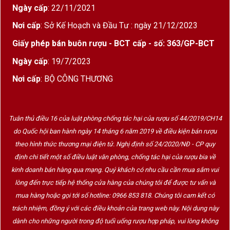
Giống
75% Cabernet Sauvignon, 17%
Ngày cấp
: 22/11/2021
nho
Merlot, 8% Petit Verdot
Nơi cấp
: Sở Kế Hoạch và Đầu Tư : ngày 21/12/2023
Dung
750ml
Giấy phép bán buôn rượu - BCT cấp - số: 363/GP-BCT
tích
Ngày cấp
: 19/7/2023
Nồng độ
13,5%
Nơi cấp
: BỘ CÔNG THƯƠNG
cồn
Ủ rượu
21 tháng trong thùng gỗ sồi Pháp
(50–60% thùng mới mỗi năm)
Tuân thủ điều 16 của luật phòng chống tác hại của rượu số 44/2019/CH14
do Quốc hội ban hành ngày 14 tháng 6 năm 2019 về điều kiện bán rượu
Phục vụ
Nhiệt độ lý tưởng 16–18°C, decant
theo hình thức thương mại điện tử. Nghị định số 24/2020/NĐ - CP quy
1–2 giờ trước khi uống
định chi tiết một số điều luật văn phòng, chống tác hại của rượu bia về
Thời
Uống ngon từ 2023–2040
kinh doanh bán hàng qua mạng. Quý khách có nhu cầu cần mua sắm vui
gian lưu
lòng đến trực tiếp hệ thống cửa hàng của chúng tôi để được tư vấn và
trữ
mua hàng hoặc gọi tới số hotline: 0966 853 818. Chúng tôi cam kết có
trách nhiệm, đồng ý với các điều khoản của trang web này. Nội dung này
Hương vị & cấu trúc
dành cho những người trong độ tuổi uống rượu hợp pháp, vui lòng không