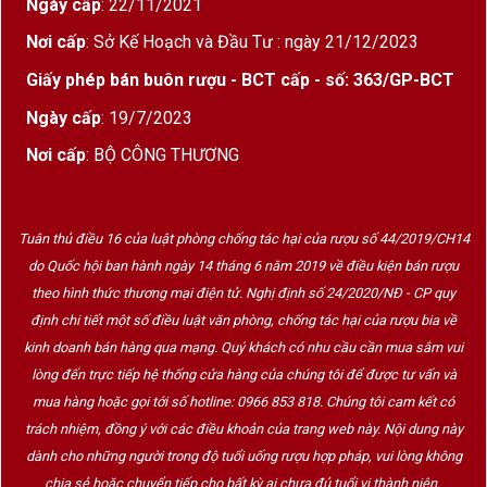
Ngày cấp
: 22/11/2021
Nơi cấp
: Sở Kế Hoạch và Đầu Tư : ngày 21/12/2023
Giấy phép bán buôn rượu - BCT cấp - số: 363/GP-BCT
Ngày cấp
: 19/7/2023
Nơi cấp
: BỘ CÔNG THƯƠNG
Tuân thủ điều 16 của luật phòng chống tác hại của rượu số 44/2019/CH14
do Quốc hội ban hành ngày 14 tháng 6 năm 2019 về điều kiện bán rượu
theo hình thức thương mại điện tử. Nghị định số 24/2020/NĐ - CP quy
định chi tiết một số điều luật văn phòng, chống tác hại của rượu bia về
kinh doanh bán hàng qua mạng. Quý khách có nhu cầu cần mua sắm vui
lòng đến trực tiếp hệ thống cửa hàng của chúng tôi để được tư vấn và
mua hàng hoặc gọi tới số hotline: 0966 853 818. Chúng tôi cam kết có
trách nhiệm, đồng ý với các điều khoản của trang web này. Nội dung này
dành cho những người trong độ tuổi uống rượu hợp pháp, vui lòng không
chia sẻ hoặc chuyển tiếp cho bất kỳ ai chưa đủ tuổi vị thành niên.