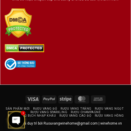
Visa
PayPal
Stripe
MasterCard
Cash
On
SẢN PHẨM MỚI
RƯỢU VANG ĐỎ
RƯỢU VANG TRẮNG
RƯỢU VANG NGỌT
Delivery
RƯỢU VANG SPARKLING
RƯỢU CHAMPAGNE
3
RƯỢU VANG BỊCH NHẬP KHẨU
RƯỢU VANG CAO ĐỘ
RƯỢU VANG HỒNG
Thiết kế và duy trì bởi
Ruouvangwinehome@gmail.com
|
winehome.vn