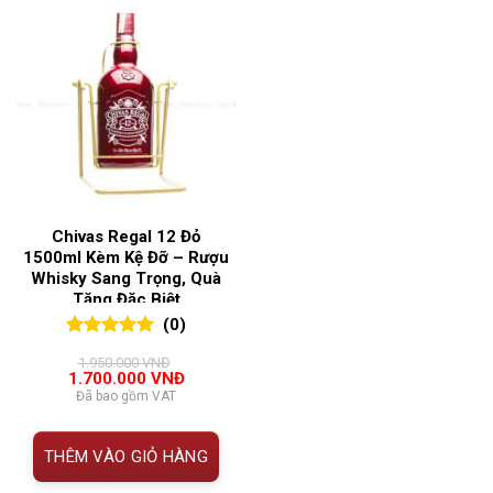
Chivas Regal 12 Đỏ
1500ml Kèm Kệ Đỡ – Rượu
Whisky Sang Trọng, Quà
Tặng Đặc Biệt
(0)
0
0
trên 5
1.950.000
VNĐ
đánh giá
Giá
Giá
1.700.000
VNĐ
gốc
hiện
Đã bao gồm VAT
là:
tại
1.950.000 VNĐ.
là:
1.700.000 VNĐ.
THÊM VÀO GIỎ HÀNG