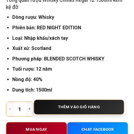
là:
tại
1.950.000 VNĐ.
là:
kệ đỡ
1.700.000 VNĐ.
Dòng rượu: Whisky
Phiên bản: RED NIGHT EDITION
Loại: Nhập khẩu/xách tay
Xuất xứ: Scotland
Phương pháp: BLENDED SCOTCH WHISKY
Tuổi rượu: 12 năm
Nồng độ: 40%
Dung tích: 1500ml
Chivas Regal 12 Đỏ 1500ml Kèm Kệ Đỡ – Rượu Whisky Sang Tr
THÊM VÀO GIỎ HÀNG
MUA NGAY
CHAT FACEBOOK