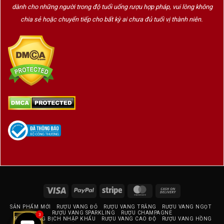
dành cho những người trong độ tuổi uống rượu hợp pháp, vui lòng không
chia sẻ hoặc chuyển tiếp cho bất kỳ ai chưa đủ tuổi vị thành niên.
Giới thiệu thương hiệu Chivas Brothers
Chivas Brothers
là một trong những nhà chưng
cất rượu whisky lâu đời và danh giá bậc nhất tại
Scotland. Với hơn 200 năm di sản, thương hiệu
này đã mang đến hai dòng rượu whisky huyền
thoại:
Chivas Regal
– biểu tượng của sự lịch lãm,
và
Royal Salute
– đỉnh cao của đẳng cấp hoàng
gia.
Chivas Regal – Sang trọng, mượt mà và đầy mê hoặc
Ra mắt từ năm 1909,
Chivas Regal
là
dòng
Blended Scotch Whisky
nổi tiếng với sự
Visa
PayPal
Stripe
MasterCard
Cash
pha trộn hoàn hảo giữa các loại malt whisky và
On
grain whisky từ vùng Speyside.
SẢN PHẨM MỚI
RƯỢU VANG ĐỎ
RƯỢU VANG TRẮNG
RƯỢU VANG NGỌT
Delivery
RƯỢU VANG SPARKLING
RƯỢU CHAMPAGNE
3
RƯỢU VANG BỊCH NHẬP KHẨU
RƯỢU VANG CAO ĐỘ
RƯỢU VANG HỒNG