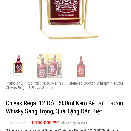
Trang chủ
/
Spirits ( Rượu Mạnh )
/
Blended Scotch Whisky
/
Rượu
Chivas Regal & Royal Salute
Chivas Regal 12 Đỏ 1500ml Kèm Kệ Đỡ – Rượu
Whisky Sang Trọng, Quà Tặng Đặc Biệt
Giá
Giá
1.700.000
VNĐ
VNĐ
1.950.000
Đã bao gồm VAT
gốc
hiện
Tổng quan rượu Whisky Chivas Regal 12 1500ml kèm