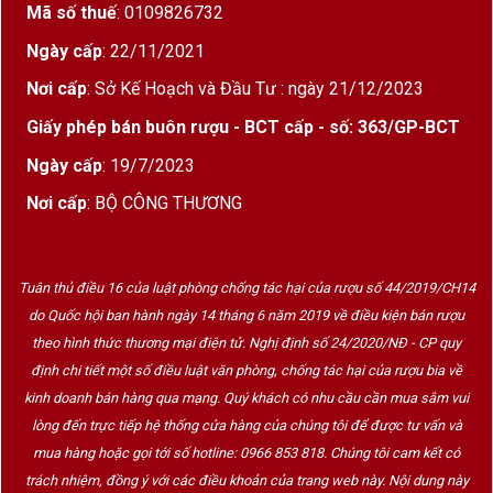
Mã số thuế
: 0109826732
với vani, hạt dẻ và kẹo bơ.
Ngày cấp
: 22/11/2021
HẬU VỊ: Đậm đà và lưu luyến.
Nơi cấp
: Sở Kế Hoạch và Đầu Tư : ngày 21/12/2023
Các loại rượu Whisky Blended Scotch
Giấy phép bán buôn rượu - BCT cấp - số: 363/GP-BCT
Các loại rượu Whisky Single Malt
Ngày cấp
: 19/7/2023
Các loại rượu Cognac
Nơi cấp
: BỘ CÔNG THƯƠNG
Chivas Regal & Royal Salute – Biểu Tượng Của
Đẳng Cấp Vương Giả Trong Thế Giới
Whisky
Tuân thủ điều 16 của luật phòng chống tác hại của rượu số 44/2019/CH14
do Quốc hội ban hành ngày 14 tháng 6 năm 2019 về điều kiện bán rượu
theo hình thức thương mại điện tử. Nghị định số 24/2020/NĐ - CP quy
định chi tiết một số điều luật văn phòng, chống tác hại của rượu bia về
kinh doanh bán hàng qua mạng. Quý khách có nhu cầu cần mua sắm vui
lòng đến trực tiếp hệ thống cửa hàng của chúng tôi để được tư vấn và
mua hàng hoặc gọi tới số hotline: 0966 853 818. Chúng tôi cam kết có
trách nhiệm, đồng ý với các điều khoản của trang web này. Nội dung này
Chivas Regal