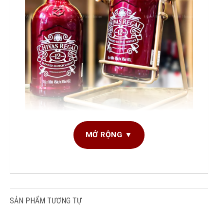
Rượu Whisky : Chivas Regal 12 đỏ 1500ml
MỞ RỘNG ▼
Tổng quan rượu Whisky Chivas Regal 12 đỏ
1500ml
Dòng rượu: Whisky
Phiên bản: RED NIGHT EDITION
SẢN PHẨM TƯƠNG TỰ
Loại: Nhập khẩu/Xách tay