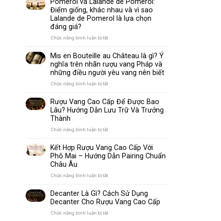
Pomerol và Lalande de Pomerol:
biến
Sparkling
Điểm giống, khác nhau và vì sao
nhất
Wine
Lalande de Pomerol là lựa chọn
thế
Khác
đáng giá?
giới
Nhau
Như
ở
Chức năng bình luận bị tắt
Thế
Pomerol
Nào?
và
Mis en Bouteille au Château là gì? Ý
10
Lalande
nghĩa trên nhãn rượu vang Pháp và
Điểm
de
những điều người yêu vang nên biết
So
Pomerol:
Sánh
Điểm
ở
Chức năng bình luận bị tắt
Dễ
giống,
Mis
Hiểu
khác
en
Rượu Vang Cao Cấp Để Được Bao
Cho
nhau
Bouteille
Lâu? Hướng Dẫn Lưu Trữ Và Trưởng
Người
và
au
Mới
Thành
vì
Château
sao
là
ở
Chức năng bình luận bị tắt
Lalande
gì?
Rượu
de
Ý
Vang
Kết Hợp Rượu Vang Cao Cấp Với
Pomerol
nghĩa
Cao
Phô Mai – Hướng Dẫn Pairing Chuẩn
là
trên
Cấp
Châu Âu
lựa
nhãn
Để
chọn
rượu
Được
ở
Chức năng bình luận bị tắt
đáng
vang
Bao
Kết
giá?
Pháp
Lâu?
Hợp
Decanter Là Gì? Cách Sử Dụng
và
Hướng
Rượu
Decanter Cho Rượu Vang Cao Cấp
những
Dẫn
Vang
điều
Lưu
Cao
ở
Chức năng bình luận bị tắt
người
Trữ
Cấp
Decanter