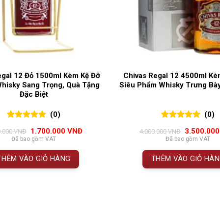
egal 12 Đỏ 1500ml Kèm Kệ Đỡ
Chivas Regal 12 4500ml Kè
hisky Sang Trọng, Quà Tặng
Siêu Phẩm Whisky Trưng Bà
Đặc Biệt
(0)
(0)
0
0
trên 5
0
0
trên 5
Giá
Giá
Giá
1.700.000
VNĐ
3.500.00
0.000
VNĐ
4.000.000
VNĐ
đánh giá
đánh giá
gốc
hiện
gốc
Đã bao gồm VAT
Đã bao gồm VAT
là:
tại
là:
1.950.000 VNĐ.
là:
4.000.000 
THÊM VÀO GIỎ HÀNG
THÊM VÀO GIỎ HÀ
1.700.000 VNĐ.