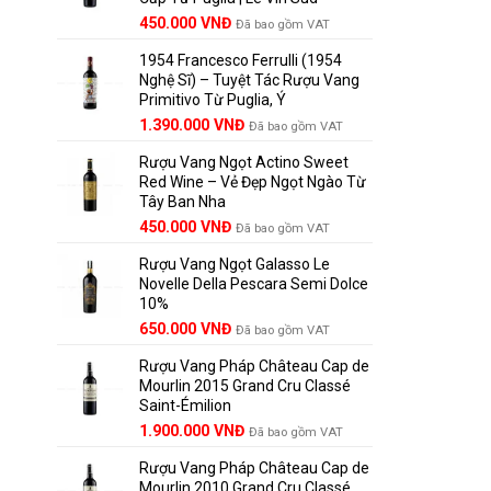
Giá
Giá
450.000
VNĐ
Đã bao gồm VAT
gốc
hiện
1954 Francesco Ferrulli (1954
là:
tại
Nghệ Sĩ) – Tuyệt Tác Rượu Vang
495.000 VNĐ.
là:
Primitivo Từ Puglia, Ý
450.000 VNĐ.
Giá
Giá
1.390.000
VNĐ
Đã bao gồm VAT
gốc
hiện
Rượu Vang Ngọt Actino Sweet
là:
tại
Red Wine – Vẻ Đẹp Ngọt Ngào Từ
1.529.000 VNĐ.
là:
Tây Ban Nha
1.390.000 VNĐ.
450.000
VNĐ
Đã bao gồm VAT
Rượu Vang Ngọt Galasso Le
Novelle Della Pescara Semi Dolce
10%
650.000
VNĐ
Đã bao gồm VAT
Rượu Vang Pháp Château Cap de
Mourlin 2015 Grand Cru Classé
Saint-Émilion
Giá
Giá
1.900.000
VNĐ
Đã bao gồm VAT
gốc
hiện
Rượu Vang Pháp Château Cap de
là:
tại
Mourlin 2010 Grand Cru Classé
2.800.000 VNĐ.
là: