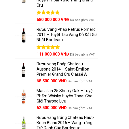
Cru
Được xếp
580.000.000
VNĐ
Đã bao gồm VAT
hạng
5.00
5 sao
Rượu Vang Pháp Petrus Pomerol
2011 – Tuyệt Tác Vang Đỏ Đắt Giá
Nhất Bordeaux
Giá
Được xếp
Giá
111.000.000
VNĐ
Đã bao gồm VAT
hạng
5.00
gốc
hiện
5 sao
Rượu vang Pháp Chateau
là:
tại
Ausone 2014 – Saint-Émilion
125.000.000 VNĐ.
là:
Premier Grand Cru Classé A
111.000.000 VNĐ.
68.500.000
VNĐ
Đã bao gồm VAT
Macallan 25 Sherry Oak – Tuyệt
Phẩm Whisky Huyền Thoại Cho
Giới Thượng Lưu
Giá
Giá
62.500.000
VNĐ
Đã bao gồm VAT
gốc
hiện
Rượu vang trắng Château Haut-
là:
tại
Brion Blanc 2016 – Vang Trắng
65.000.000 VNĐ.
là:
Trứ Danh Của Bordeaux
62.500.000 VNĐ.