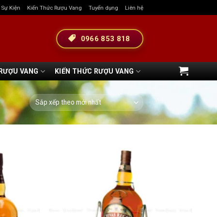
& Sự Kiện
Kiến Thức Rượu Vang
Tuyển dụng
Liên hệ
0966 853 818
 RƯỢU VANG
KIẾN THỨC RƯỢU VANG