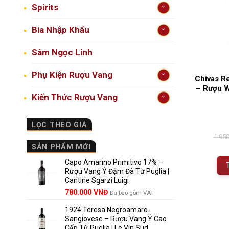
Spirits
Bia Nhập Khẩu
Sâm Ngọc Linh
Phụ Kiện Rượu Vang
Chivas R
– Rượu W
Kiến Thức Rượu Vang
LỌC THEO GIÁ
1.95
SẢN PHẨM MỚI
Capo Amarino Primitivo 17% –
Rượu Vang Ý Đậm Đà Từ Puglia |
Cantine Sgarzi Luigi
Giá
Giá
780.000
VNĐ
Đã bao gồm VAT
gốc
hiện
1924 Teresa Negroamaro-
là:
tại
Sangiovese – Rượu Vang Ý Cao
858.000 VNĐ.
là:
Cấp Từ Puglia | Le Vin Sud
780.000 VNĐ.