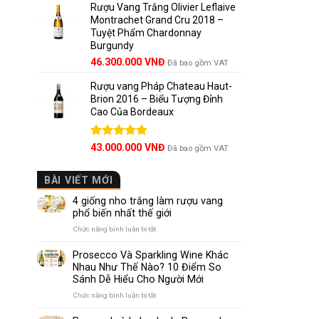
5 sao
Rượu Vang Trắng Olivier Leflaive
Montrachet Grand Cru 2018 –
Tuyệt Phẩm Chardonnay
Burgundy
46.300.000
VNĐ
Đã bao gồm VAT
Rượu vang Pháp Chateau Haut-
Brion 2016 – Biểu Tượng Đỉnh
Cao Của Bordeaux
Được xếp
43.000.000
VNĐ
Đã bao gồm VAT
hạng
5.00
5 sao
BÀI VIẾT MỚI
4 giống nho trắng làm rượu vang
phổ biến nhất thế giới
ở
Chức năng bình luận bị tắt
4
giống
Prosecco Và Sparkling Wine Khác
nho
Nhau Như Thế Nào? 10 Điểm So
trắng
Sánh Dễ Hiểu Cho Người Mới
làm
rượu
ở
Chức năng bình luận bị tắt
vang
Prosecco
phổ
Và