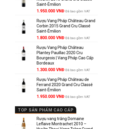
Saint-Émilion
1.900.000 VNĐ.
Giá
Giá
1.950.000
VNĐ
Đã bao gồm VAT
gốc
hiện
Rượu Vang Pháp Château Grand
là:
tại
Corbin 2015 Grand Cru Classé
2.950.000 VNĐ.
là:
Saint-Émilion
1.950.000 VNĐ.
Giá
Giá
1.800.000
VNĐ
Đã bao gồm VAT
gốc
hiện
Rượu Vang Pháp Château
là:
tại
Plantey Pauillac 2020 Cru
2.500.000 VNĐ.
là:
Bourgeois | Vang Pháp Cao Cấp
1.800.000 VNĐ.
Bordeaux
Giá
Giá
1.300.000
VNĐ
Đã bao gồm VAT
gốc
hiện
Rượu Vang Pháp Château de
là:
tại
Ferrand 2020 Grand Cru Classé
1.850.000 VNĐ.
là:
Saint-Émilion
1.300.000 VNĐ.
Giá
Giá
1.950.000
VNĐ
Đã bao gồm VAT
gốc
hiện
là:
tại
TOP SẢN PHẨM CAO CẤP
2.800.000 VNĐ.
là:
1.950.000 VNĐ.
Rượu vang trắng Domaine
Leflaive Montrachet 2010 –
Huyền Thoại Vang Trắng Grand