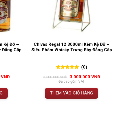
m Kệ Đỡ –
Chivas Regal 12 3000ml Kèm Kệ Đỡ –
y Đẳng Cấp
Siêu Phẩm Whisky Trưng Bày Đẳng Cấp
(0)
0
0
trên 5
Giá
Giá
Giá
0
VNĐ
3.000.000
VNĐ
3.500.000
VNĐ
đánh giá
hiện
gốc
hiện
Đã bao gồm VAT
tại
là:
tại
VNĐ.
là:
3.500.000 VNĐ.
là:
NG
THÊM VÀO GIỎ HÀNG
3.500.000 VNĐ.
3.000.000 VNĐ.