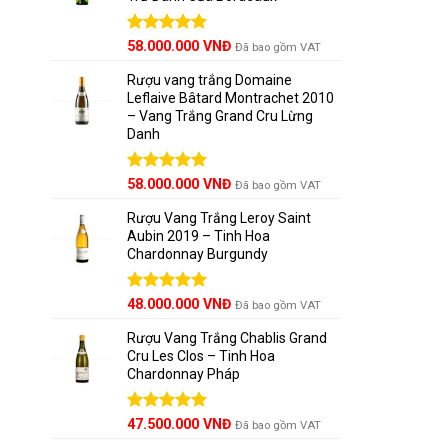
Được xếp
58.000.000
VNĐ
Đã bao gồm VAT
hạng
5.00
5 sao
Rượu vang trắng Domaine
Leflaive Bâtard Montrachet 2010
– Vang Trắng Grand Cru Lừng
Danh
Được xếp
58.000.000
VNĐ
Đã bao gồm VAT
hạng
5.00
5 sao
Rượu Vang Trắng Leroy Saint
Aubin 2019 – Tinh Hoa
Chardonnay Burgundy
Được xếp
48.000.000
VNĐ
Đã bao gồm VAT
hạng
5.00
5 sao
Rượu Vang Trắng Chablis Grand
Cru Les Clos – Tinh Hoa
Chardonnay Pháp
Được xếp
47.500.000
VNĐ
Đã bao gồm VAT
hạng
5.00