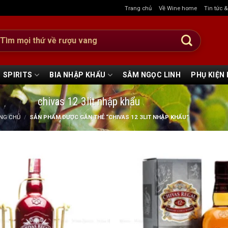
Trang chủ
Về Wine home
Tin tức 
:
SPIRITS
BIA NHẬP KHẨU
SÂM NGỌC LINH
PHỤ KIỆN
chivas 12 3lit nhập khẩu
NG CHỦ
/
SẢN PHẨM ĐƯỢC GẮN THẺ “CHIVAS 12 3LIT NHẬP KHẨU”