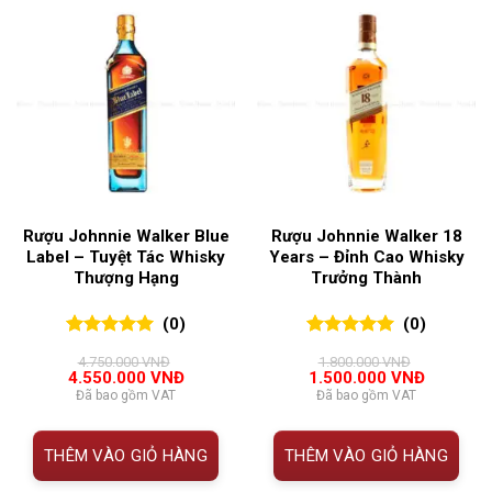
Rượu Johnnie Walker Blue
Rượu Johnnie Walker 18
Label – Tuyệt Tác Whisky
Years – Đỉnh Cao Whisky
Thượng Hạng
Trưởng Thành
(0)
(0)
0
0
trên 5
0
0
trên 5
4.750.000
VNĐ
1.800.000
VNĐ
đánh giá
đánh giá
Giá
Giá
Giá
Giá
4.550.000
VNĐ
1.500.000
VNĐ
gốc
hiện
gốc
hiện
Đã bao gồm VAT
Đã bao gồm VAT
là:
tại
là:
tại
4.750.000 VNĐ.
là:
1.800.000 VNĐ.
là:
4.550.000 VNĐ.
1.500.00
THÊM VÀO GIỎ HÀNG
THÊM VÀO GIỎ HÀNG