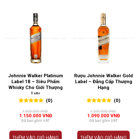
Johnnie Walker Platinum
Rượu Johnnie Walker Gold
Label 18 – Siêu Phẩm
Label – Đẳng Cấp Thượng
Whisky Cho Giới Thượng
Hạng
Lưu
(0)
(0)
0
0
trên 5
0
0
trên 5
1.300.000
VNĐ
1.200.000
VNĐ
đánh giá
đánh giá
Giá
Giá
Giá
Giá
1.150.000
VNĐ
1.090.000
VNĐ
gốc
hiện
gốc
hiện
Đã bao gồm VAT
Đã bao gồm VAT
là:
tại
là:
tại
1.300.000 VNĐ.
là:
1.200.000 VNĐ.
là:
1.150.000 VNĐ.
1.090.00
THÊM VÀO GIỎ HÀNG
THÊM VÀO GIỎ HÀNG