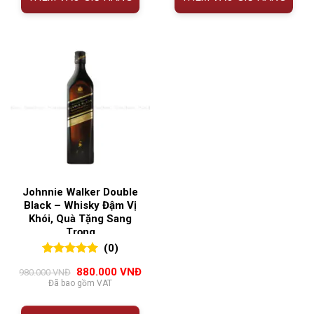
Johnnie Walker Double
Black – Whisky Đậm Vị
Khói, Quà Tặng Sang
Trọng
(0)
0
0
trên 5
Giá
Giá
880.000
VNĐ
980.000
VNĐ
đánh giá
gốc
hiện
Đã bao gồm VAT
là:
tại
980.000 VNĐ.
là:
880.000 VNĐ.