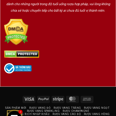
dành cho những người trong độ tuổi uống rượu hợp pháp, vui lòng không
chia sẻ hoặc chuyển tiếp cho bất kỳ ai chưa đủ tuổi vị thành niên.
Visa
PayPal
Stripe
MasterCard
Cash
On
SẢN PHẨM MỚI
RƯỢU VANG ĐỎ
RƯỢU VANG TRẮNG
RƯỢU VANG NGỌT
Delivery
RƯỢU VANG SPARKLING
RƯỢU CHAMPAGNE
3
RƯỢU VANG BỊCH NHẬP KHẨU
RƯỢU VANG CAO ĐỘ
RƯỢU VANG HỒNG