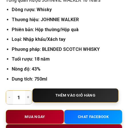
là:
tại
1.800.000 VNĐ.
là:
1.500.000 VNĐ.
Dòng rượu: Whisky
Thương hiệu: JOHNNIE WALKER
Phiên bản: Hộp thường/Hộp quà
Loại: Nhập khẩu/Xách tay
Phương pháp: BLENDED SCOTCH WHISKY
Tuổi rượu: 18 năm
Nồng độ: 43%
Dung tích: 750ml
Rượu Johnnie Walker 18 Years – Đỉnh Cao Whisky Trưởng Thà
THÊM VÀO GIỎ HÀNG
MUA NGAY
CHAT FACEBOOK