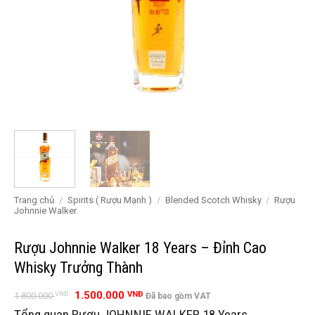
Trang chủ
/
Spirits ( Rượu Mạnh )
/
Blended Scotch Whisky
/
Rượu
Johnnie Walker
Rượu Johnnie Walker 18 Years – Đỉnh Cao
Whisky Trưởng Thành
Giá
Giá
1.500.000
VNĐ
VNĐ
1.800.000
Đã bao gồm VAT
gốc
hiện
Tổng quan Rượu JOHNNIE WALKER 18 Years