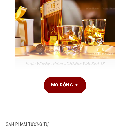
Rượu Whisky : Rượu JOHNNIE WALKER 18
Tổng quan về rượu Whisky Rượu JOHNNIE
MỞ RỘNG ▼
WALKER 18 Years
Dòng rượu: Whisky
Thương hiệu: JOHNNIE WALKER
Phiên bản: Hộp thường/Hộp quà
SẢN PHẨM TƯƠNG TỰ
Loại: Nhập khẩu/Xách tay