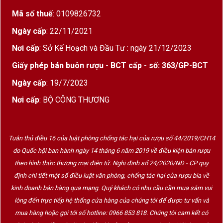
Mang Biểu Tượng Người Đàn Ông Bước Đi
Mã số thuế
: 0109826732
Ngày cấp
: 22/11/2021
Nơi cấp
: Sở Kế Hoạch và Đầu Tư : ngày 21/12/2023
Giấy phép bán buôn rượu - BCT cấp - số: 363/GP-BCT
Ngày cấp
: 19/7/2023
Nơi cấp
: BỘ CÔNG THƯƠNG
Tuân thủ điều 16 của luật phòng chống tác hại của rượu số 44/2019/CH14
do Quốc hội ban hành ngày 14 tháng 6 năm 2019 về điều kiện bán rượu
Johnnie Walker – Huyền Thoại Rượu Whisky Mang
theo hình thức thương mại điện tử. Nghị định số 24/2020/NĐ - CP quy
Biểu Tượng Người Đàn Ông Bước Đi
định chi tiết một số điều luật văn phòng, chống tác hại của rượu bia về
kinh doanh bán hàng qua mạng. Quý khách có nhu cầu cần mua sắm vui
Lịch sử thương hiệu Johnnie Walker – Từ cửa hàng nhỏ
lòng đến trực tiếp hệ thống cửa hàng của chúng tôi để được tư vấn và
đến huyền thoại toàn cầu
mua hàng hoặc gọi tới số hotline: 0966 853 818. Chúng tôi cam kết có