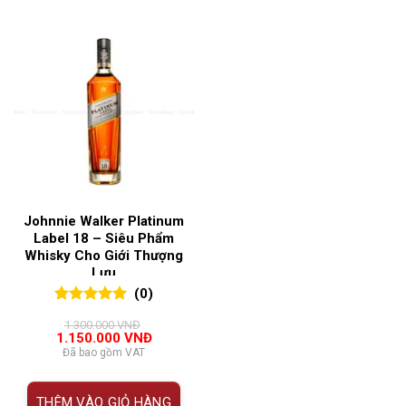
Johnnie Walker Platinum
Label 18 – Siêu Phẩm
Whisky Cho Giới Thượng
Lưu
(0)
0
0
trên 5
1.300.000
VNĐ
đánh giá
Giá
Giá
1.150.000
VNĐ
gốc
hiện
Đã bao gồm VAT
là:
tại
1.300.000 VNĐ.
là:
1.150.000 VNĐ.
THÊM VÀO GIỎ HÀNG