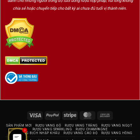
dành cho những người trong độ tuổi uống rượu hợp pháp, vui lòng không
chia sẻ hoặc chuyển tiếp cho bất kỳ ai chưa đủ tuổi vị thành niên.
Visa
PayPal
Stripe
MasterCard
Cash
On
SẢN PHẨM MỚI
RƯỢU VANG ĐỎ
RƯỢU VANG TRẮNG
RƯỢU VANG NGỌT
Delivery
RƯỢU VANG SPARKLING
RƯỢU CHAMPAGNE
3
RƯỢU VANG BỊCH NHẬP KHẨU
RƯỢU VANG CAO ĐỘ
RƯỢU VANG HỒNG