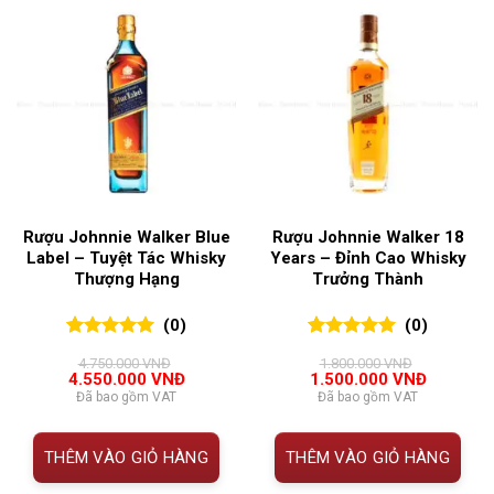
Rượu Johnnie Walker Blue
Rượu Johnnie Walker 18
Label – Tuyệt Tác Whisky
Years – Đỉnh Cao Whisky
Thượng Hạng
Trưởng Thành
(0)
(0)
0
0
trên 5
0
0
trên 5
4.750.000
VNĐ
1.800.000
VNĐ
đánh giá
đánh giá
Giá
Giá
Giá
Giá
4.550.000
VNĐ
1.500.000
VNĐ
gốc
hiện
gốc
hiện
Đã bao gồm VAT
Đã bao gồm VAT
là:
tại
là:
tại
4.750.000 VNĐ.
là:
1.800.000 VNĐ.
là:
4.550.000 VNĐ.
1.500.00
THÊM VÀO GIỎ HÀNG
THÊM VÀO GIỎ HÀNG