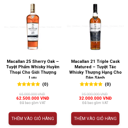
Macallan 25 Sherry Oak –
Macallan 21 Triple Cask
Tuyệt Phẩm Whisky Huyền
Matured – Tuyệt Tác
Thoại Cho Giới Thượng
Whisky Thượng Hạng Cho
Lưu
Dân Sành
(0)
(0)
0
0
trên 5
0
0
trên 5
65.000.000
VNĐ
35.000.000
VNĐ
đánh giá
đánh giá
Giá
Giá
Giá
Giá
62.500.000
VNĐ
32.000.000
VNĐ
gốc
hiện
gốc
hiện
Đã bao gồm VAT
Đã bao gồm VAT
là:
tại
là:
tại
65.000.000 VNĐ.
là:
35.000.000 VNĐ.
là:
62.500.000 VNĐ.
32.000.0
THÊM VÀO GIỎ HÀNG
THÊM VÀO GIỎ HÀNG