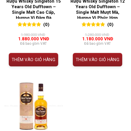
Rượu Whisky Singleton 15
Rượu Whisky Singleton 12
Years Old Dufftown –
Years Old Dufftown –
Single Malt Cao Cấp,
Single Malt Mượt Mà,
Hương Vị Đậm Đà
Hương Vị Phức Hợp
(0)
(0)
0
0
trên 5
0
0
trên 5
1.980.000
VNĐ
1.280.000
VNĐ
đánh giá
đánh giá
Giá
Giá
Giá
Giá
1.880.000
VNĐ
1.180.000
VNĐ
gốc
hiện
gốc
hiện
Đã bao gồm VAT
Đã bao gồm VAT
là:
tại
là:
tại
1.980.000 VNĐ.
là:
1.280.000 VNĐ.
là:
1.880.000 VNĐ.
1.180.00
THÊM VÀO GIỎ HÀNG
THÊM VÀO GIỎ HÀNG