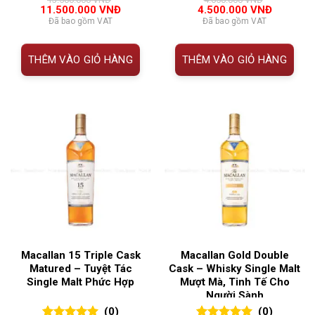
đánh giá
đánh giá
Giá
Giá
Giá
Giá
11.500.000
VNĐ
4.500.000
VNĐ
gốc
hiện
gốc
hiện
Đã bao gồm VAT
Đã bao gồm VAT
là:
tại
là:
tại
13.500.000 VNĐ.
là:
4.650.000 VNĐ.
là:
11.500.000 VNĐ.
4.500.00
THÊM VÀO GIỎ HÀNG
THÊM VÀO GIỎ HÀNG
Macallan 15 Triple Cask
Macallan Gold Double
Matured – Tuyệt Tác
Cask – Whisky Single Malt
Single Malt Phức Hợp
Mượt Mà, Tinh Tế Cho
Người Sành
(0)
(0)