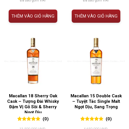
Đã bao gồm VAT
Đã bao gồm VAT
là:
tại
là:
tại
9.700.000 VNĐ.
là:
10.500.000 VNĐ.
là:
9.100.000 VNĐ.
9.500.00
THÊM VÀO GIỎ HÀNG
THÊM VÀO GIỎ HÀNG
Macallan 18 Sherry Oak
Macallan 15 Double Cask
Cask – Tượng Đài Whisky
– Tuyệt Tác Single Malt
Đậm Vị Gỗ Sồi & Sherry
Ngọt Dịu, Sang Trọng
Ngọt Dịu
(0)
(0)
0
0
trên 5
0
0
trên 5
13.500.000
VNĐ
4.650.000
VNĐ