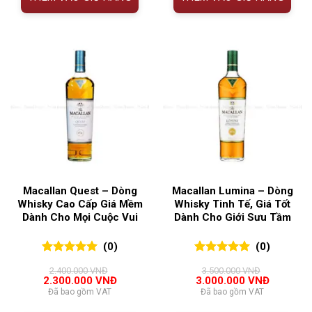
Macallan Quest – Dòng
Macallan Lumina – Dòng
Whisky Cao Cấp Giá Mềm
Whisky Tinh Tế, Giá Tốt
Dành Cho Mọi Cuộc Vui
Dành Cho Giới Sưu Tầm
(0)
(0)
0
0
trên 5
0
0
trên 5
2.400.000
VNĐ
3.500.000
VNĐ
đánh giá
đánh giá
Giá
Giá
Giá
Giá
2.300.000
VNĐ
3.000.000
VNĐ
gốc
hiện
gốc
hiện
Đã bao gồm VAT
Đã bao gồm VAT
là:
tại
là:
tại
2.400.000 VNĐ.
là:
3.500.000 VNĐ.
là: