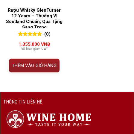
Rượu Whisky GlenTurner
12 Years – Thưởng Vị
Scotland Chuẩn, Quà Tặng
Sang Trọng
(0)
0
0
trên 5
1.355.000
VNĐ
đánh giá
Đã bao gồm VAT
THÊM VÀO GIỎ HÀNG
THÔNG TIN LIÊN HỆ