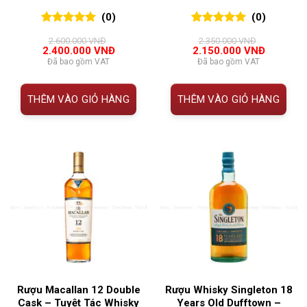
(0)
(0)
0
0
trên 5
0
0
trên 5
2.600.000
VNĐ
2.350.000
VNĐ
đánh giá
đánh giá
Giá
Giá
Giá
Giá
2.400.000
VNĐ
2.150.000
VNĐ
gốc
hiện
gốc
hiện
Đã bao gồm VAT
Đã bao gồm VAT
là:
tại
là:
tại
2.600.000 VNĐ.
là:
2.350.000 VNĐ.
là:
2.400.000 VNĐ.
2.150.00
THÊM VÀO GIỎ HÀNG
THÊM VÀO GIỎ HÀNG
Rượu Macallan 12 Double
Rượu Whisky Singleton 18
Cask – Tuyệt Tác Whisky
Years Old Dufftown –