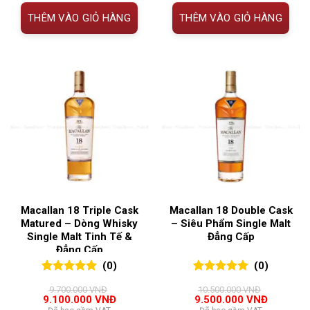
2.300.000 VNĐ.
3.000.00
THÊM VÀO GIỎ HÀNG
THÊM VÀO GIỎ HÀNG
Macallan 18 Triple Cask
Macallan 18 Double Cask
Matured – Dòng Whisky
– Siêu Phẩm Single Malt
Single Malt Tinh Tế &
Đẳng Cấp
Đẳng Cấp
(0)
(0)
0
0
trên 5
0
0
trên 5
9.700.000
VNĐ
10.500.000
VNĐ
đánh giá
đánh giá
Giá
Giá
Giá
Giá
9.100.000
VNĐ
9.500.000
VNĐ
gốc
hiện
gốc
hiện