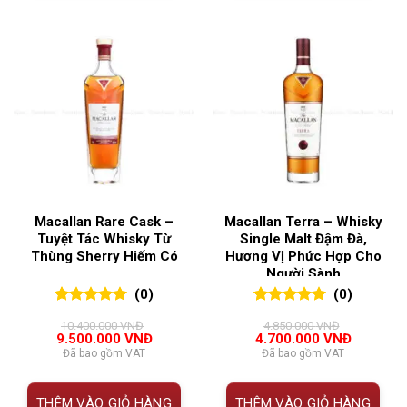
Macallan Rare Cask –
Macallan Terra – Whisky
Tuyệt Tác Whisky Từ
Single Malt Đậm Đà,
Thùng Sherry Hiếm Có
Hương Vị Phức Hợp Cho
Người Sành
(0)
(0)
0
0
trên 5
0
0
trên 5
10.400.000
VNĐ
4.850.000
VNĐ
đánh giá
đánh giá
Giá
Giá
Giá
Giá
9.500.000
VNĐ
4.700.000
VNĐ
gốc
hiện
gốc
hiện
Đã bao gồm VAT
Đã bao gồm VAT
là:
tại
là:
tại
10.400.000 VNĐ.
là:
4.850.000 VNĐ.
là:
9.500.000 VNĐ.
4.700.00
THÊM VÀO GIỎ HÀNG
THÊM VÀO GIỎ HÀNG