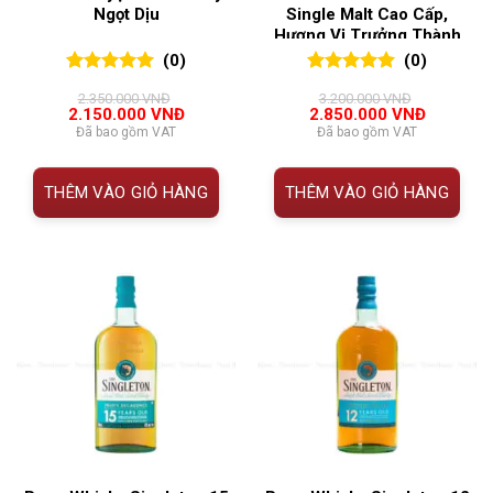
Ngọt Dịu
Single Malt Cao Cấp,
Hương Vị Trưởng Thành
(0)
(0)
0
0
trên 5
0
0
trên 5
2.350.000
VNĐ
3.200.000
VNĐ
đánh giá
đánh giá
Giá
Giá
Giá
Giá
2.150.000
VNĐ
2.850.000
VNĐ
gốc
hiện
gốc
hiện
Đã bao gồm VAT
Đã bao gồm VAT
là:
tại
là:
tại
2.350.000 VNĐ.
là:
3.200.000 VNĐ.
là:
2.150.000 VNĐ.
2.850.00
THÊM VÀO GIỎ HÀNG
THÊM VÀO GIỎ HÀNG