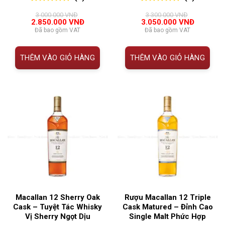
0
0
trên 5
0
0
trên 5
3.000.000
VNĐ
3.300.000
VNĐ
đánh giá
đánh giá
Giá
Giá
Giá
Giá
2.850.000
VNĐ
3.050.000
VNĐ
gốc
hiện
gốc
hiện
Đã bao gồm VAT
Đã bao gồm VAT
là:
tại
là:
tại
3.000.000 VNĐ.
là:
3.300.000 VNĐ.
là:
2.850.000 VNĐ.
3.050.00
THÊM VÀO GIỎ HÀNG
THÊM VÀO GIỎ HÀNG
Macallan 12 Sherry Oak
Rượu Macallan 12 Triple
Cask – Tuyệt Tác Whisky
Cask Matured – Đỉnh Cao
Vị Sherry Ngọt Dịu
Single Malt Phức Hợp