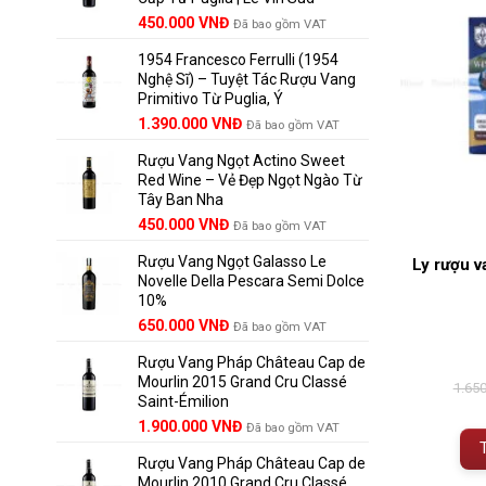
Giá
Giá
450.000
VNĐ
Đã bao gồm VAT
gốc
hiện
1954 Francesco Ferrulli (1954
là:
tại
Nghệ Sĩ) – Tuyệt Tác Rượu Vang
495.000 VNĐ.
là:
Primitivo Từ Puglia, Ý
450.000 VNĐ.
Giá
Giá
1.390.000
VNĐ
Đã bao gồm VAT
gốc
hiện
Rượu Vang Ngọt Actino Sweet
là:
tại
Red Wine – Vẻ Đẹp Ngọt Ngào Từ
1.529.000 VNĐ.
là:
Tây Ban Nha
1.390.000 VNĐ.
450.000
VNĐ
Đã bao gồm VAT
Rượu Vang Ngọt Galasso Le
Ly rượu v
Novelle Della Pescara Semi Dolce
10%
650.000
VNĐ
Đã bao gồm VAT
Rượu Vang Pháp Château Cap de
Mourlin 2015 Grand Cru Classé
1.65
Saint-Émilion
Giá
Giá
1.900.000
VNĐ
Đã bao gồm VAT
gốc
hiện
Rượu Vang Pháp Château Cap de
là:
tại
Mourlin 2010 Grand Cru Classé
2.800.000 VNĐ.
là: