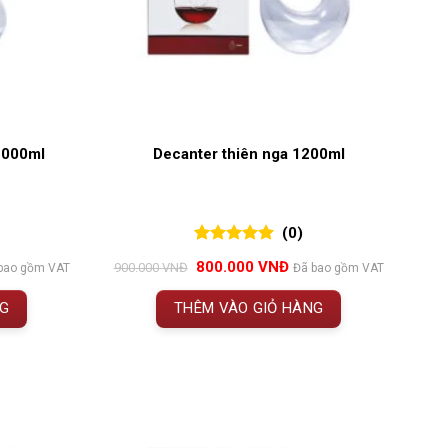
2000ml
Decanter thiên nga 1200ml
(0)
0
0
trên 5
Giá
Giá
800.000
VNĐ
900.000
VNĐ
bao gồm VAT
Đã bao gồm VAT
đánh giá
n
gốc
hiện
là:
tại
NG
THÊM VÀO GIỎ HÀNG
900.000 VNĐ.
là:
.000 VNĐ.
800.000 VNĐ.