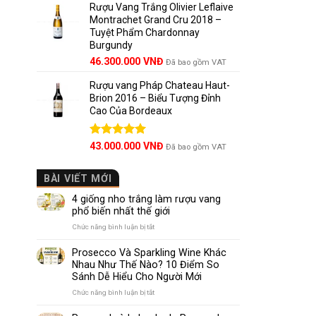
5 sao
Rượu Vang Trắng Olivier Leflaive
Montrachet Grand Cru 2018 –
Tuyệt Phẩm Chardonnay
Burgundy
46.300.000
VNĐ
Đã bao gồm VAT
Rượu vang Pháp Chateau Haut-
Brion 2016 – Biểu Tượng Đỉnh
Cao Của Bordeaux
Được xếp
43.000.000
VNĐ
Đã bao gồm VAT
hạng
5.00
5 sao
BÀI VIẾT MỚI
4 giống nho trắng làm rượu vang
phổ biến nhất thế giới
ở
Chức năng bình luận bị tắt
4
giống
Prosecco Và Sparkling Wine Khác
nho
Nhau Như Thế Nào? 10 Điểm So
trắng
Sánh Dễ Hiểu Cho Người Mới
làm
rượu
ở
Chức năng bình luận bị tắt
vang
Prosecco
phổ
Và