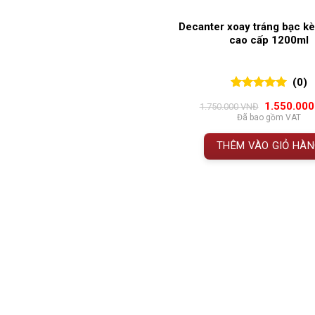
Decanter xoay tráng bạc k
cao cấp 1200ml
(0)
0
0
trên 5
Giá
1.550.00
1.750.000
VNĐ
đánh giá
gốc
Đã bao gồm VAT
là:
1.750.000 
THÊM VÀO GIỎ HÀ