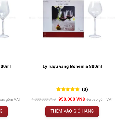
600ml
Ly rượu vang Bohemia 800ml
(0)
0
0
trên 5
Giá
Giá
950.000
VNĐ
1.000.000
VNĐ
bao gồm VAT
Đã bao gồm VAT
đánh giá
n
gốc
hiện
là:
tại
NG
THÊM VÀO GIỎ HÀNG
1.000.000 VNĐ.
là:
.000 VNĐ.
950.000 VNĐ.