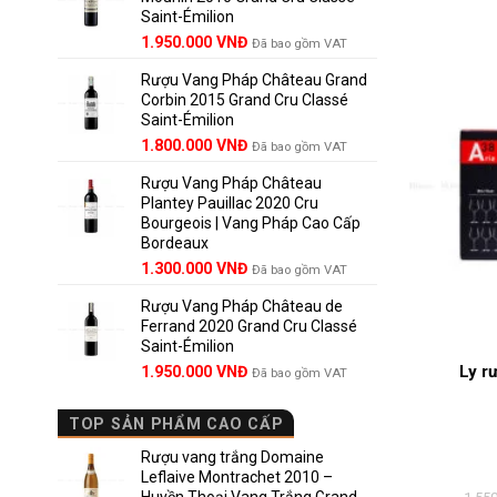
Saint-Émilion
1.900.000 VNĐ.
Giá
Giá
1.950.000
VNĐ
Đã bao gồm VAT
gốc
hiện
Rượu Vang Pháp Château Grand
là:
tại
Corbin 2015 Grand Cru Classé
2.950.000 VNĐ.
là:
Saint-Émilion
1.950.000 VNĐ.
Giá
Giá
1.800.000
VNĐ
Đã bao gồm VAT
gốc
hiện
Rượu Vang Pháp Château
là:
tại
Plantey Pauillac 2020 Cru
2.500.000 VNĐ.
là:
Bourgeois | Vang Pháp Cao Cấp
1.800.000 VNĐ.
Bordeaux
Giá
Giá
1.300.000
VNĐ
Đã bao gồm VAT
gốc
hiện
Rượu Vang Pháp Château de
là:
tại
Ferrand 2020 Grand Cru Classé
1.850.000 VNĐ.
là:
Saint-Émilion
1.300.000 VNĐ.
Ly r
Giá
Giá
1.950.000
VNĐ
Đã bao gồm VAT
gốc
hiện
là:
tại
TOP SẢN PHẨM CAO CẤP
2.800.000 VNĐ.
là:
1.950.000 VNĐ.
Rượu vang trắng Domaine
Leflaive Montrachet 2010 –
Huyền Thoại Vang Trắng Grand