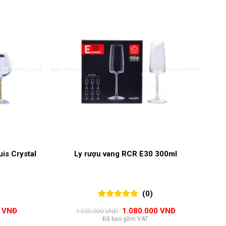
uis Crystal
Ly rượu vang RCR E30 300ml
(0)
0
0
trên 5
Giá
Giá
Giá
0
VNĐ
1.080.000
VNĐ
1.350.000
VNĐ
đánh giá
hiện
gốc
hiện
Đã bao gồm VAT
tại
là:
tại