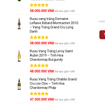
Được xếp
58.000.000
VNĐ
Đã bao gồm VAT
hạng
5.00
5 sao
Rượu vang trắng Domaine
1.65
Leflaive Bâtard Montrachet 2010
– Vang Trắng Grand Cru Lừng
Danh
Được xếp
58.000.000
VNĐ
Đã bao gồm VAT
hạng
5.00
5 sao
Rượu Vang Trắng Leroy Saint
Aubin 2019 – Tinh Hoa
Chardonnay Burgundy
Được xếp
48.000.000
VNĐ
Đã bao gồm VAT
hạng
5.00
5 sao
Rượu Vang Trắng Chablis Grand
Cru Les Clos – Tinh Hoa
Chardonnay Pháp
Được xếp
47.500.000
VNĐ
Đã bao gồm VAT
hạng
5.00