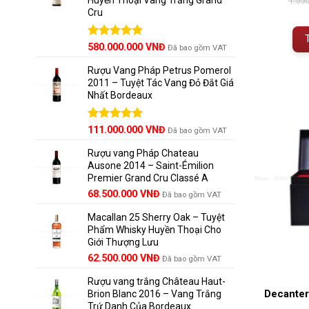
1.55
Cru
Được xếp
580.000.000
VNĐ
Đã bao gồm VAT
hạng
5.00
5 sao
Rượu Vang Pháp Petrus Pomerol
2011 – Tuyệt Tác Vang Đỏ Đắt Giá
Nhất Bordeaux
Giá
Được xếp
Giá
111.000.000
VNĐ
Đã bao gồm VAT
hạng
5.00
gốc
hiện
5 sao
Rượu vang Pháp Chateau
là:
tại
Ausone 2014 – Saint-Émilion
125.000.000 VNĐ.
là:
Premier Grand Cru Classé A
111.000.000 VNĐ.
68.500.000
VNĐ
Đã bao gồm VAT
Macallan 25 Sherry Oak – Tuyệt
Phẩm Whisky Huyền Thoại Cho
Giới Thượng Lưu
Giá
Giá
62.500.000
VNĐ
Đã bao gồm VAT
gốc
hiện
Rượu vang trắng Château Haut-
là:
tại
Decanter
Brion Blanc 2016 – Vang Trắng
65.000.000 VNĐ.
là:
Trứ Danh Của Bordeaux
62.500.000 VNĐ.