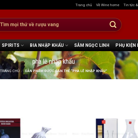
Trang chủ
Về Wine home
Tin tức 
:
SPIRITS
BIA NHẬP KHẨU
SÂM NGỌC LINH
PHỤ KIỆN
pha lê nhập khẩu
TRANG CHỦ
/
SẢN PHẨM ĐƯỢC GẮN THẺ “PHA LÊ NHẬP KHẨU”