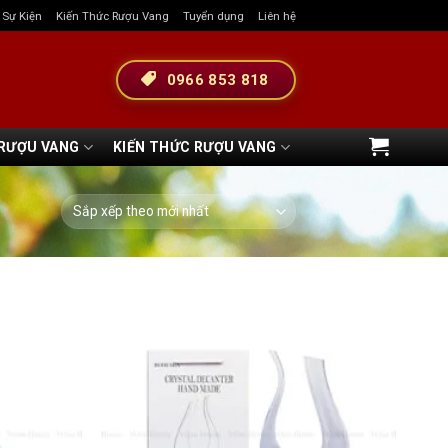
& Sự Kiện
Kiến Thức Rượu Vang
Tuyển dụng
Liên hệ
0966 853 818
 RƯỢU VANG
KIẾN THỨC RƯỢU VANG