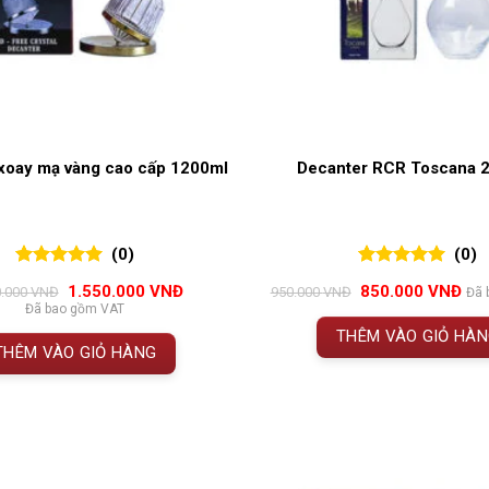
xoay mạ vàng cao cấp 1200ml
Decanter RCR Toscana 
(0)
(0)
0
0
trên 5
0
0
trên 5
Giá
Giá
Giá
Giá
1.550.000
VNĐ
850.000
VNĐ
0.000
VNĐ
950.000
VNĐ
Đã 
đánh giá
đánh giá
gốc
hiện
gốc
hiệ
Đã bao gồm VAT
là:
tại
là:
tại
THÊM VÀO GIỎ HÀ
1.750.000 VNĐ.
là:
950.000 VNĐ.
là:
THÊM VÀO GIỎ HÀNG
1.550.000 VNĐ.
850