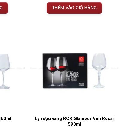
VNĐ.
là:
1.350.000 VNĐ.
là:
NG
THÊM VÀO GIỎ HÀNG
1.550.000 VNĐ.
1.080.000 VNĐ.
460ml
Ly rượu vang RCR Glamour Vini Rossi
590ml