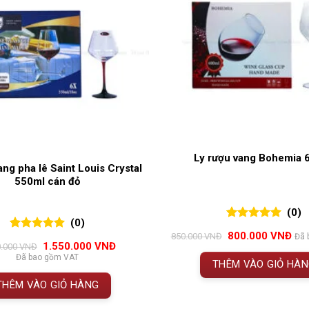
Ly rượu vang Bohemia 
ang pha lê Saint Louis Crystal
550ml cán đỏ
(0)
(0)
0
0
trên 5
Giá
Giá
800.000
VNĐ
850.000
VNĐ
Đã 
0
0
trên 5
đánh giá
Giá
Giá
gốc
hiệ
1.550.000
VNĐ
0.000
VNĐ
đánh giá
gốc
hiện
là:
tại
Đã bao gồm VAT
THÊM VÀO GIỎ HÀ
là:
tại
850.000 VNĐ.
là:
1.650.000 VNĐ.
là:
800
THÊM VÀO GIỎ HÀNG
1.550.000 VNĐ.