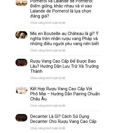
Pomerol và Lalande de Pomerol:
biến
Sparkling
Điểm giống, khác nhau và vì sao
nhất
Wine
Lalande de Pomerol là lựa chọn
thế
Khác
đáng giá?
giới
Nhau
Như
ở
Chức năng bình luận bị tắt
Thế
Pomerol
Nào?
và
Mis en Bouteille au Château là gì? Ý
10
Lalande
nghĩa trên nhãn rượu vang Pháp và
Điểm
de
những điều người yêu vang nên biết
So
Pomerol:
Sánh
Điểm
ở
Chức năng bình luận bị tắt
Dễ
giống,
Mis
Hiểu
khác
en
Rượu Vang Cao Cấp Để Được Bao
Cho
nhau
Bouteille
Lâu? Hướng Dẫn Lưu Trữ Và Trưởng
Người
và
au
Mới
Thành
vì
Château
sao
là
ở
Chức năng bình luận bị tắt
Lalande
gì?
Rượu
de
Ý
Vang
Kết Hợp Rượu Vang Cao Cấp Với
Pomerol
nghĩa
Cao
Phô Mai – Hướng Dẫn Pairing Chuẩn
là
trên
Cấp
Châu Âu
lựa
nhãn
Để
chọn
rượu
Được
ở
Chức năng bình luận bị tắt
đáng
vang
Bao
Kết
giá?
Pháp
Lâu?
Hợp
Decanter Là Gì? Cách Sử Dụng
và
Hướng
Rượu
Decanter Cho Rượu Vang Cao Cấp
những
Dẫn
Vang
điều
Lưu
Cao
ở
Chức năng bình luận bị tắt
người
Trữ
Cấp
Decanter