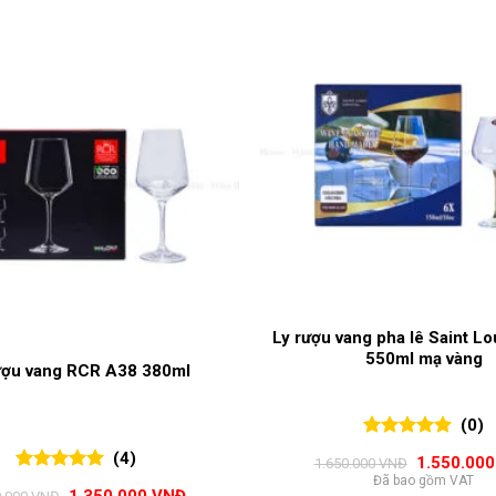
Ly rượu vang pha lê Saint Lo
550ml mạ vàng
ượu vang RCR A38 380ml
(0)
0
0
trên 5
(4)
Giá
1.550.00
1.650.000
VNĐ
đánh giá
gốc
Đã bao gồm VAT
5.00
4
trên 5
Giá
Giá
là: