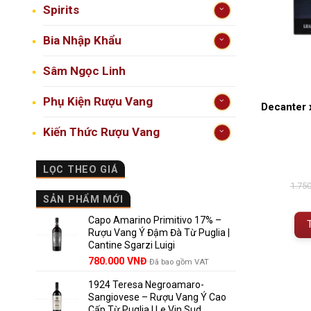
Spirits
Bia Nhập Khẩu
Sâm Ngọc Linh
Phụ Kiện Rượu Vang
Decanter 
Kiến Thức Rượu Vang
LỌC THEO GIÁ
1.75
SẢN PHẨM MỚI
Capo Amarino Primitivo 17% –
Rượu Vang Ý Đậm Đà Từ Puglia |
Cantine Sgarzi Luigi
Giá
Giá
780.000
VNĐ
Đã bao gồm VAT
gốc
hiện
1924 Teresa Negroamaro-
là:
tại
Sangiovese – Rượu Vang Ý Cao
858.000 VNĐ.
là:
Cấp Từ Puglia | Le Vin Sud
780.000 VNĐ.