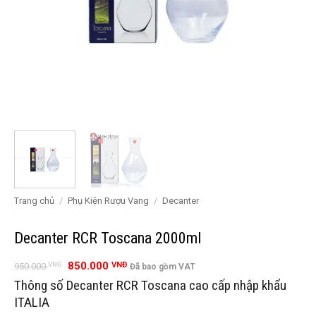
Trang chủ
/
Phụ Kiện Rượu Vang
/
Decanter
Decanter RCR Toscana 2000ml
Giá
Giá
850.000
VNĐ
VNĐ
950.000
Đã bao gồm VAT
gốc
hiện
Thông số Decanter RCR Toscana cao cấp nhập khẩu
là:
tại
950.000 VNĐ.
là:
ITALIA
850.000 VNĐ.