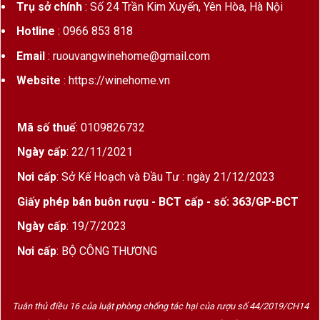
toàn thế giới
Trụ sở chính
: Số 24 Trần Kim Xuyến, Yên Hòa, Hà Nội
Có thương hiệu và nổi tiếng trên toàn Thế Giới
Hotline
: 0966 853 818
Email
: ruouvangwinehome@gmail.com
Các loại decanter khác
Website
: https://winehome.vn
Các sản phẩm ly rượu vang
Các sản phẩm khui rượu vang
Mã số thuế
: 0109826732
Bình thở rượu vang (Decanter) là gì?
Ngày cấp
: 22/11/2021
Nơi cấp
: Sở Kế Hoạch và Đầu Tư : ngày 21/12/2023
Giấy phép bán buôn rượu - BCT cấp - số: 363/GP-BCT
Ngày cấp
: 19/7/2023
Nơi cấp
: BỘ CÔNG THƯƠNG
Tuân thủ điều 16 của luật phòng chống tác hại của rượu số 44/2019/CH14