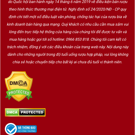
do Quốc hội ban hành ngày 14 tháng 6 năm 2019 về điều kiện bán rượu
theo hình thức thương mại điện tử. Nghị định số 24/2020/NĐ - CP quy
định chi tiết một số điều luật văn phòng, chống tác hại của rượu bia về
Bình thở rượu vang (Decanter)
kinh doanh bán hàng qua mạng. Quý khách có nhu cầu cần mua sắm vui
lòng đến trực tiếp hệ thống cửa hàng của chúng tôi để được tư vấn và
Bình thở rượu vang (Decanter) là một phụ kiện
mua hàng hoặc gọi tới số hotline: 0966 853 818. Chúng tôi cam kết có
quan trọng giúp rượu vang phát huy hết hương vị
trách nhiệm, đồng ý với các điều khoản của trang web này. Nội dung này
dành cho những người trong độ tuổi uống rượu hợp pháp, vui lòng không
và tiềm năng của nó. Không chỉ có giá trị thực tế,
chia sẻ hoặc chuyển tiếp cho bất kỳ ai chưa đủ tuổi vị thành niên.
decanter còn mang ý nghĩa thẩm mỹ và nghệ thuật
trong văn hóa thưởng thức rượu vang.
Dưới đây là phân tích chi tiết về nguồn gốc, ý
nghĩa và các loại bình thở rượu vang, kèm theo
hình ảnh minh họa.
1. Nguồn Gốc Của Bình Thở Rượu Vang