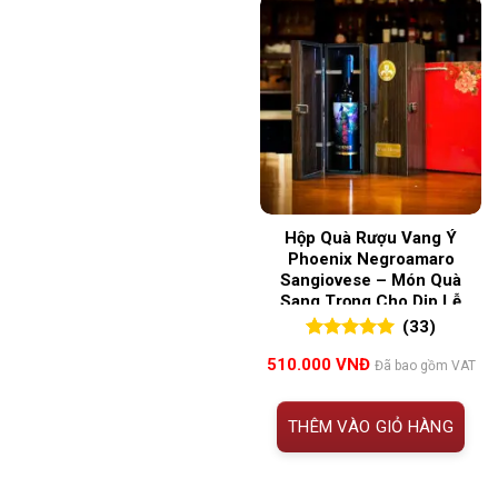
Hộp Quà Rượu Vang Ý
Phoenix Negroamaro
Sangiovese – Món Quà
Sang Trọng Cho Dịp Lễ
Tết
(33)
5.00
33
trên 5
510.000
VNĐ
Đã bao gồm VAT
đánh giá
THÊM VÀO GIỎ HÀNG