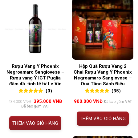
Rượu Vang Ý Phoenix
Hộp Quà Rượu Vang 2
Negroamaro Sangiovese –
Chai Rượu Vang Ý Phoenix
Rượu vang Ý IGT Puglia
Negroamaro Sangiovese –
đậm đà, tinh tế từ Le Vin
Quà Tặng Sành Điệu
Sud
(0)
(35)
0
0
trên 5
5.00
35
trên 5
Giá
Giá
395.000
VNĐ
900.000
VNĐ
434.000
VNĐ
Đã bao gồm VAT
đánh giá
đánh giá
gốc
hiện
Đã bao gồm VAT
là:
tại
434.000 VNĐ.
là:
THÊM VÀO GIỎ HÀNG
395.000 VNĐ.
THÊM VÀO GIỎ HÀNG