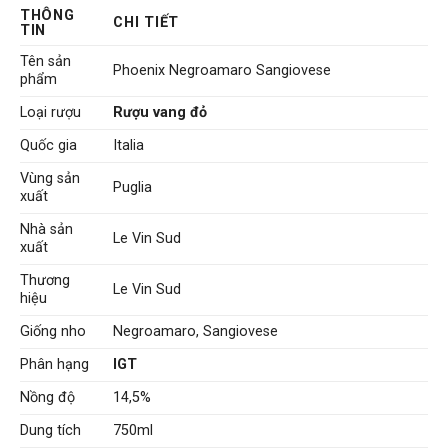
là:
tại
THÔNG
CHI TIẾT
434.000 VNĐ.
là:
TIN
395.000 VNĐ.
Tên sản
Phoenix Negroamaro Sangiovese
phẩm
Loại rượu
Rượu vang đỏ
Quốc gia
Italia
Vùng sản
Puglia
xuất
Nhà sản
Le Vin Sud
xuất
Thương
Le Vin Sud
hiệu
Giống nho
Negroamaro, Sangiovese
Phân hạng
IGT
Nồng độ
14,5%
Dung tích
750ml