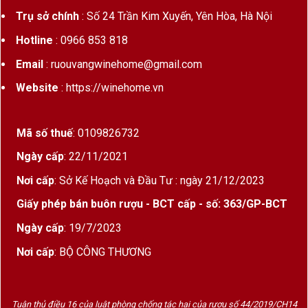
chim Phượng Hoàng nhiều màu sắc nổi bật trên
Trụ sở chính
: Số 24 Trần Kim Xuyến, Yên Hòa, Hà Nội
nền trắng tạo nên vẻ hiện đại, khác biệt so với
Hotline
: 0966 853 818
phong cách cổ điển thường thấy của các dòng
Email
: ruouvangwinehome@gmail.com
rượu vang Ý
. Thiết kế này không chỉ mang giá trị
thẩm mỹ mà còn truyền tải thông điệp về sự đổi
Website
: https://winehome.vn
mới, khát vọng vươn lên và tinh thần mạnh mẽ.
Khi rót ra ly, Phoenix sở hữu màu đỏ ruby đậm
Mã số thuế
: 0109826732
quyến rũ. Hương thơm mở đầu bằng mận chín,
Ngày cấp
: 22/11/2021
mâm xôi đen, anh đào đỏ và các loại trái cây chín
Nơi cấp
: Sở Kế Hoạch và Đầu Tư : ngày 21/12/2023
mọng. Sau vài phút tiếp xúc với không khí, rượu
tiếp tục bộc lộ các tầng hương của tiêu đen, thảo
Giấy phép bán buôn rượu - BCT cấp - số: 363/GP-BCT
mộc Địa Trung Hải, vani nhẹ và gỗ sồi tinh tế.
Ngày cấp
: 19/7/2023
Trên vòm miệng, Negroamaro mang đến cấu trúc
Nơi cấp
: BỘ CÔNG THƯƠNG
chắc chắn, độ đậm và chiều sâu, trong khi
Sangiovese bổ sung độ chua cân bằng, giúp tổng
Tuân thủ điều 16 của luật phòng chống tác hại của rượu số 44/2019/CH14
thể trở nên hài hòa và dễ thưởng thức hơn. Tannin