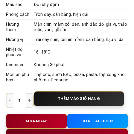
Màu sắc
Đỏ ruby đậm
Phong cách
Tròn đầy, cân bằng, hiện đại
Hương
Mận chín, mâm xôi đen, anh đào đỏ, gia vị, thảo
thơm
mộc, vani, gỗ sồi
Hương vị
Trái cây chín, tannin mềm, cân bằng, hậu vị dài
Nhiệt độ
16–18°C
phục vụ
Decanter
Khoảng 30 phút
Món ăn phù
Thịt cừu, sườn BBQ, pizza, pasta, thịt xông khói,
hợp
phô mai Pecorino
Rượu Vang Ý Phoenix Negroamaro Sangiovese – Rượu vang Ý IG
THÊM VÀO GIỎ HÀNG
MUA NGAY
CHAT FACEBOOK