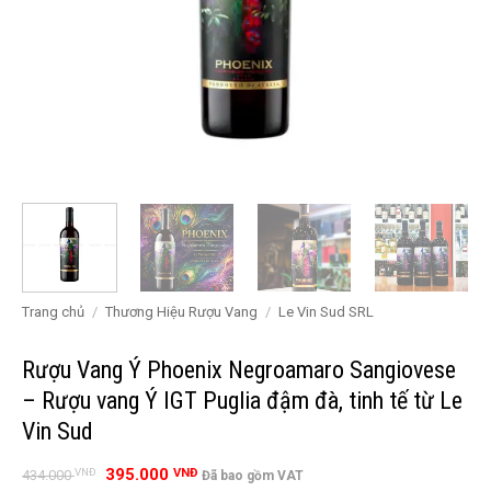
Trang chủ
/
Thương Hiệu Rượu Vang
/
Le Vin Sud SRL
Rượu Vang Ý Phoenix Negroamaro Sangiovese
– Rượu vang Ý IGT Puglia đậm đà, tinh tế từ Le
Vin Sud
Giá
Giá
395.000
VNĐ
VNĐ
434.000
Đã bao gồm VAT
gốc
hiện