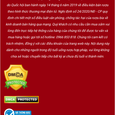
do Quốc hội ban hành ngày 14 tháng 6 năm 2019 về điều kiện bán rượu
mềm mại, hậu vị kéo dài với dư âm trái cây chín và
theo hình thức thương mại điện tử. Nghị định số 24/2020/NĐ - CP quy
gia vị tạo nên phong cách rất đặc trưng của dòng
định chi tiết một số điều luật văn phòng, chống tác hại của rượu bia về
rượu vang đỏ Ý
hiện đại.
kinh doanh bán hàng qua mạng. Quý khách có nhu cầu cần mua sắm vui
Với nồng độ
14,5%
, Phoenix phù hợp với nhiều dịp
lòng đến trực tiếp hệ thống cửa hàng của chúng tôi để được tư vấn và
sử dụng, từ các bữa tối gia đình, tiệc BBQ đến
mua hàng hoặc gọi tới số hotline: 0966 853 818. Chúng tôi cam kết có
trách nhiệm, đồng ý với các điều khoản của trang web này. Nội dung này
những buổi gặp gỡ bạn bè hoặc làm
quà tặng
dành cho những người trong độ tuổi uống rượu hợp pháp, vui lòng không
rượu vang
cho đối tác và người thân.
chia sẻ hoặc chuyển tiếp cho bất kỳ ai chưa đủ tuổi vị thành niên.
Phoenix đặc biệt kết hợp hoàn hảo với:
Thịt cừu đút lò.
Sườn nướng BBQ.
Mỳ Ý sốt cà chua.
Pizza thịt nguội.
Các món thịt xông khói.