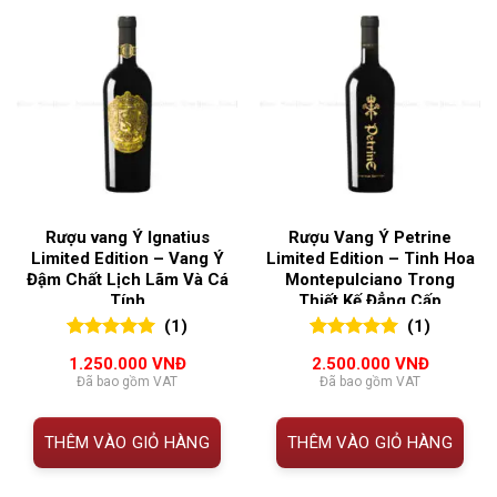
Rượu vang Ý Ignatius
Rượu Vang Ý Petrine
Limited Edition – Vang Ý
Limited Edition – Tinh Hoa
Đậm Chất Lịch Lãm Và Cá
Montepulciano Trong
Tính
Thiết Kế Đẳng Cấp
(1)
(1)
5.00
1
trên 5
5.00
1
trên 5
1.250.000
VNĐ
2.500.000
VNĐ
đánh giá
đánh giá
Đã bao gồm VAT
Đã bao gồm VAT
THÊM VÀO GIỎ HÀNG
THÊM VÀO GIỎ HÀNG