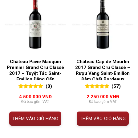
Château Pavie Macquin
Château Cap de Mourlin
Premier Grand Cru Classé
2017 Grand Cru Classé –
2017 – Tuyệt Tác Saint-
Rượu Vang Saint-Émilion
Émilion Đẳng Cấp
Đậm Chất Bordeaux
Bordeaux
(0)
(57)
0
0
trên 5
5.00
57
trên 5
4.500.000
VNĐ
2.250.000
VNĐ
đánh giá
đánh giá
Đã bao gồm VAT
Đã bao gồm VAT
THÊM VÀO GIỎ HÀNG
THÊM VÀO GIỎ HÀNG