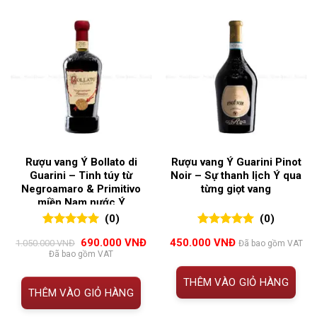
Rượu vang Ý Bollato di
Rượu vang Ý Guarini Pinot
Guarini – Tinh túy từ
Noir – Sự thanh lịch Ý qua
Negroamaro & Primitivo
từng giọt vang
miền Nam nước Ý
(0)
(0)
0
0
trên 5
0
0
trên 5
Giá
Giá
690.000
VNĐ
450.000
VNĐ
1.050.000
VNĐ
Đã bao gồm VAT
đánh giá
đánh giá
gốc
hiện
Đã bao gồm VAT
là:
tại
1.050.000 VNĐ.
là:
THÊM VÀO GIỎ HÀNG
690.000 VNĐ.
THÊM VÀO GIỎ HÀNG