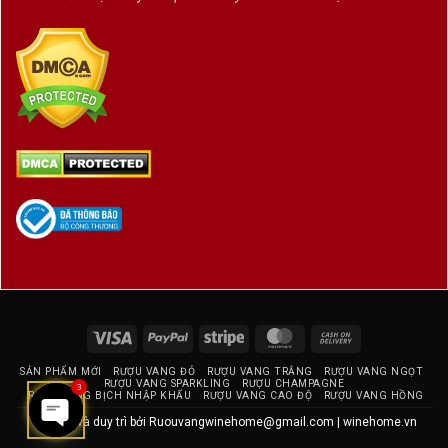
Visa
PayPal
Stripe
MasterCard
Cash
On
SẢN PHẨM MỚI
RƯỢU VANG ĐỎ
RƯỢU VANG TRẮNG
RƯỢU VANG NGỌT
Delivery
RƯỢU VANG SPARKLING
RƯỢU CHAMPAGNE
3
RƯỢU VANG BỊCH NHẬP KHẨU
RƯỢU VANG CAO ĐỘ
RƯỢU VANG HỒNG
Thiết kế và duy trì bởi
Ruouvangwinehome@gmail.com
|
winehome.vn