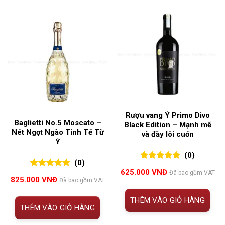
Rượu vang Ý Primo Divo
Baglietti No.5 Moscato –
Black Edition – Mạnh mẽ
Nét Ngọt Ngào Tinh Tế Từ
và đầy lôi cuốn
Ý
(0)
(0)
0
0
trên 5
625.000
VNĐ
Đã bao gồm VAT
0
0
trên 5
đánh giá
825.000
VNĐ
Đã bao gồm VAT
đánh giá
THÊM VÀO GIỎ HÀNG
THÊM VÀO GIỎ HÀNG