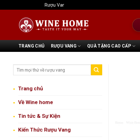
Bỏ
Rượu Vang Wine Home
qua
nội
Tìm
dung
kiếm
TRANG CHỦ
RƯỢU VANG
QUÀ TẶNG CAO CẤP
Trang chủ
Về Wine home
Tin tức & Sự Kiện
Kiến Thức Rượu Vang