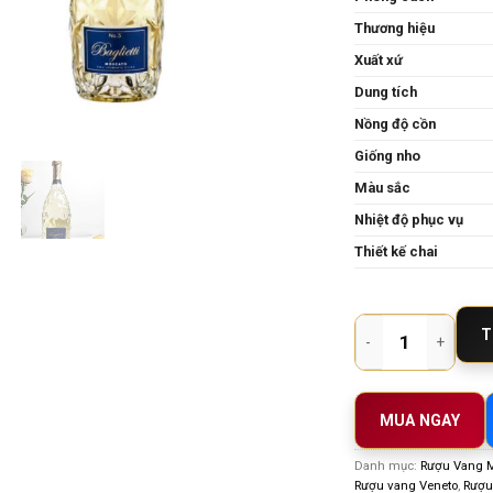
Thương hiệu
Xuất xứ
Dung tích
Nồng độ cồn
Giống nho
Màu sắc
Nhiệt độ phục vụ
Thiết kế chai
Baglietti No.5 Mosca
T
MUA NGAY
Danh mục:
Rượu Vang 
Rượu vang Veneto
,
Rượu