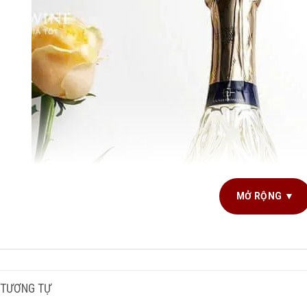
MỞ RỘNG ▼
G TÍCH SẢN PHẨM
NG NHO SẢN XUẤT
 TƯƠNG TỰ