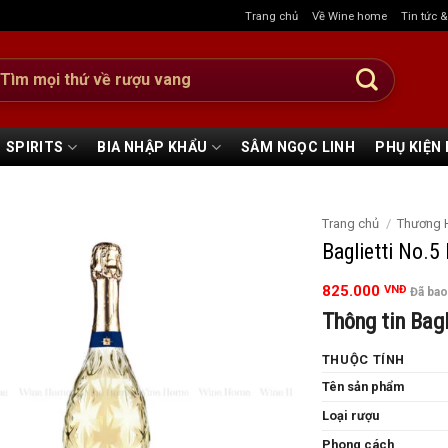
Trang chủ
Về Wine home
Tin tức 
:
SPIRITS
BIA NHẬP KHẨU
SÂM NGỌC LINH
PHỤ KIỆN
Trang chủ
/
Thương 
Baglietti No.
825.000
VNĐ
Đã ba
Thông tin Bag
THUỘC TÍNH
Tên sản phẩm
Loại rượu
Phong cách