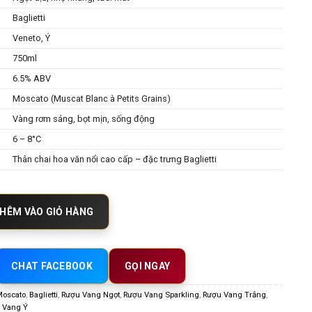
Baglietti
Veneto, Ý
750ml
6.5% ABV
Moscato (Muscat Blanc à Petits Grains)
Vàng rơm sáng, bọt mịn, sống động
6 – 8°C
Thân chai hoa văn nổi cao cấp – đặc trưng Baglietti
to – Nét Ngọt Ngào Tinh Tế Từ Ý số lượng
HÊM VÀO GIỎ HÀNG
CHAT FACEBOOK
GỌI NGAY
Moscato
,
Baglietti
,
Rượu Vang Ngọt
,
Rượu Vang Sparkling
,
Rượu Vang Trắng
,
 Vang Ý