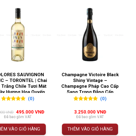
Vang ngọt
,
Vang nổ
6,5%
Ý
Veneto
OLORES SAUVIGNON
Champagne Victoire Black
C – TORONTEL | Chai
Shiny Vintage –
 Trắng Chile Tươi Mát
Champagne Pháp Cao Cấp
Đầy Hương Hoa Quyến
Sang Trọng Đẳng Cấp
Rũ
o
(0)
(0)
0
0
trên 5
0
0
trên 5
đánh giá
đánh giá
Giá
Giá
495.000
VNĐ
3.250.000
VNĐ
000
VNĐ
i bật với sự kết hợp hoàn hảo giữa
hương hoa trắng,
gốc
hiện
Đã bao gồm VAT
Đã bao gồm VAT
là:
tại
ang đến trải nghiệm nhẹ nhàng, tươi mới và nữ tính,
545.000 VNĐ.
là:
HÊM VÀO GIỎ HÀNG
THÊM VÀO GIỎ HÀNG
495.000 VNĐ.