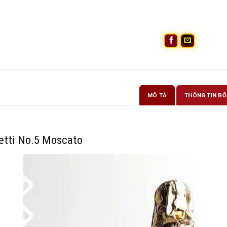
MÔ TẢ
THÔNG TIN BỔ
etti No.5 Moscato