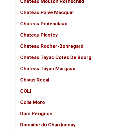
Chateau Mouton Rothschild
hương 
Chateau Paive Macquin
Kết hợ
Chateau Pedesclaux
Phù hợ
Chateau Plantey
Bánh
Chateau Rocher-Bonregard
Sala
Chateau Tayac Cotes De Bourg
Sush
Chateau Tayac Margaux
Dùng
Chivas Regal
COLI
Giới th
Colle Moro
Bagliet
Dom Perignon
rượu hi
sự kiện
Domaine du Chardonnay