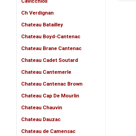
Cavicchioli
Ch Verdignan
Thông
Chateau Batailley
THU
Chateau Boyd-Cantenac
Tên 
Chateau Brane Cantenac
Loại
Chateau Cadet Soutard
Phon
Chateau Cantemerle
Thươ
Chateau Cantenac Brown
Xuất
Chateau Cap De Mourlin
Dung
Chateau Chauvin
Nồng
Chateau Dauzac
Giốn
Chateau de Camensac