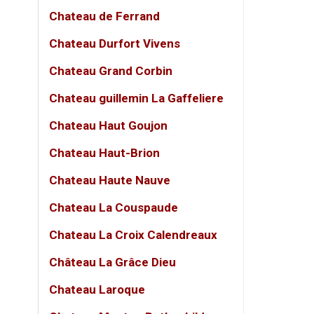
Màu 
Chateau de Ferrand
Nhiệt
Chateau Durfort Vivens
Thiết
Chateau Grand Corbin
Chateau guillemin La Gaffeliere
Hương
Chateau Haut Goujon
Mũi
Chateau Haut-Brion
Vị r
Chateau Haute Nauve
Hậu
Chateau La Couspaude
Chateau La Croix Calendreaux
Quy tr
Château La Grâce Dieu
Baglie
Chateau Laroque
không 