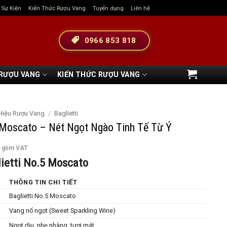
& Sự Kiện
Kiến Thức Rượu Vang
Tuyển dụng
Liên hệ
0966 853 818
 RƯỢU VANG
KIẾN THỨC RƯỢU VANG
Hiệu Rượu Vang
/
Baglietti
5 Moscato – Nét Ngọt Ngào Tinh Tế Từ Ý
o gồm VAT
lietti No.5 Moscato
THÔNG TIN CHI TIẾT
Baglietti No.5 Moscato
Vang nổ ngọt (Sweet Sparkling Wine)
Ngọt dịu, nhẹ nhàng, tươi mát