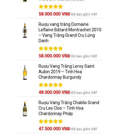
Được xếp
58.000.000
VNĐ
Đã bao gồm VAT
hạng
5.00
5 sao
Rượu vang trắng Domaine
Leflaive Bâtard Montrachet 2010
– Vang Trắng Grand Cru Lừng
Danh
Được xếp
58.000.000
VNĐ
Đã bao gồm VAT
hạng
5.00
5 sao
Rượu Vang Trắng Leroy Saint
Aubin 2019 – Tinh Hoa
Chardonnay Burgundy
Được xếp
48.000.000
VNĐ
Đã bao gồm VAT
hạng
5.00
5 sao
Rượu Vang Trắng Chablis Grand
Cru Les Clos – Tinh Hoa
Chardonnay Pháp
Được xếp
47.500.000
VNĐ
Đã bao gồm VAT
hạng
5.00