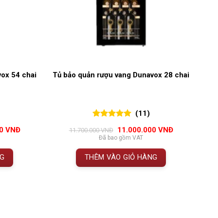
ox 54 chai
Tủ bảo quản rượu vang Dunavox 28 chai
(11)
5.00
11
trên 5
Giá
Giá
Giá
00
VNĐ
11.000.000
VNĐ
11.700.000
VNĐ
đánh giá
hiện
gốc
hiện
Đã bao gồm VAT
tại
là:
tại
 VNĐ.
là:
11.700.000 VNĐ.
là:
NG
THÊM VÀO GIỎ HÀNG
20.100.000 VNĐ.
11.000.000 VN