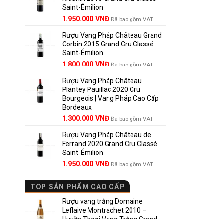
Saint-Émilion
1.900.000 VNĐ.
Giá
Giá
1.950.000
VNĐ
Đã bao gồm VAT
gốc
hiện
Rượu Vang Pháp Château Grand
là:
tại
Corbin 2015 Grand Cru Classé
2.950.000 VNĐ.
là:
Saint-Émilion
1.950.000 VNĐ.
Giá
Giá
1.800.000
VNĐ
Đã bao gồm VAT
gốc
hiện
Rượu Vang Pháp Château
là:
tại
Plantey Pauillac 2020 Cru
2.500.000 VNĐ.
là:
Bourgeois | Vang Pháp Cao Cấp
1.800.000 VNĐ.
Bordeaux
Giá
Giá
1.300.000
VNĐ
Đã bao gồm VAT
gốc
hiện
Rượu Vang Pháp Château de
là:
tại
Ferrand 2020 Grand Cru Classé
1.850.000 VNĐ.
là:
Saint-Émilion
1.300.000 VNĐ.
Giá
Giá
1.950.000
VNĐ
Đã bao gồm VAT
gốc
hiện
là:
tại
TOP SẢN PHẨM CAO CẤP
2.800.000 VNĐ.
là:
1.950.000 VNĐ.
Rượu vang trắng Domaine
Leflaive Montrachet 2010 –
Huyền Thoại Vang Trắng Grand