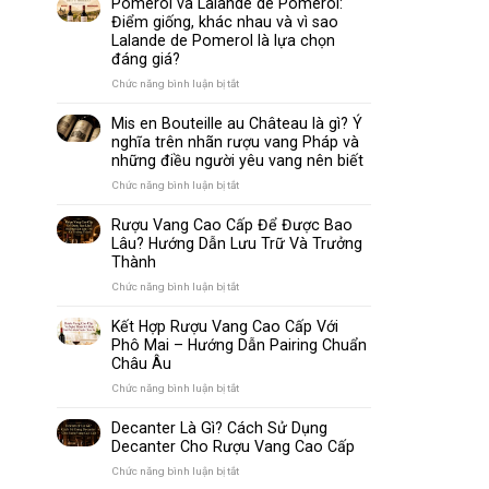
Pomerol và Lalande de Pomerol:
biến
Sparkling
Điểm giống, khác nhau và vì sao
nhất
Wine
Lalande de Pomerol là lựa chọn
thế
Khác
đáng giá?
giới
Nhau
Như
ở
Chức năng bình luận bị tắt
Thế
Pomerol
Nào?
và
Mis en Bouteille au Château là gì? Ý
10
Lalande
nghĩa trên nhãn rượu vang Pháp và
Điểm
de
những điều người yêu vang nên biết
So
Pomerol:
Sánh
Điểm
ở
Chức năng bình luận bị tắt
Dễ
giống,
Mis
Hiểu
khác
en
Rượu Vang Cao Cấp Để Được Bao
Cho
nhau
Bouteille
Lâu? Hướng Dẫn Lưu Trữ Và Trưởng
Người
và
au
Mới
Thành
vì
Château
sao
là
ở
Chức năng bình luận bị tắt
Lalande
gì?
Rượu
de
Ý
Vang
Kết Hợp Rượu Vang Cao Cấp Với
Pomerol
nghĩa
Cao
Phô Mai – Hướng Dẫn Pairing Chuẩn
là
trên
Cấp
Châu Âu
lựa
nhãn
Để
chọn
rượu
Được
ở
Chức năng bình luận bị tắt
đáng
vang
Bao
Kết
giá?
Pháp
Lâu?
Hợp
Decanter Là Gì? Cách Sử Dụng
và
Hướng
Rượu
Decanter Cho Rượu Vang Cao Cấp
những
Dẫn
Vang
điều
Lưu
Cao
ở
Chức năng bình luận bị tắt
người
Trữ
Cấp
Decanter