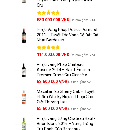
Cru
Được xếp
580.000.000
VNĐ
Đã bao gồm VAT
hạng
5.00
5 sao
Rượu Vang Pháp Petrus Pomerol
2011 – Tuyệt Tác Vang Đỏ Đắt Giá
Nhất Bordeaux
Giá
Được xếp
Giá
111.000.000
VNĐ
Đã bao gồm VAT
hạng
5.00
gốc
hiện
5 sao
Rượu vang Pháp Chateau
là:
tại
Ausone 2014 – Saint-Émilion
125.000.000 VNĐ.
là:
Premier Grand Cru Classé A
111.000.000 VNĐ.
68.500.000
VNĐ
Đã bao gồm VAT
Macallan 25 Sherry Oak – Tuyệt
Phẩm Whisky Huyền Thoại Cho
Giới Thượng Lưu
Giá
Giá
62.500.000
VNĐ
Đã bao gồm VAT
gốc
hiện
Rượu vang trắng Château Haut-
là:
tại
Brion Blanc 2016 – Vang Trắng
65.000.000 VNĐ.
là:
Trứ Danh Của Bordeaux
62.500.000 VNĐ.