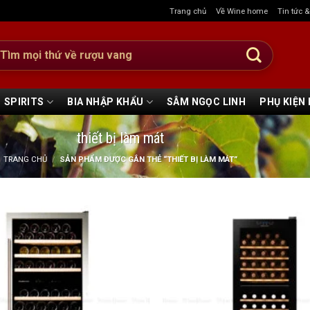
Trang chủ
Về Wine home
Tin tức 
:
SPIRITS
BIA NHẬP KHẨU
SÂM NGỌC LINH
PHỤ KIỆN
thiết bị làm mát
TRANG CHỦ
/
SẢN PHẨM ĐƯỢC GẮN THẺ “THIẾT BỊ LÀM MÁT”