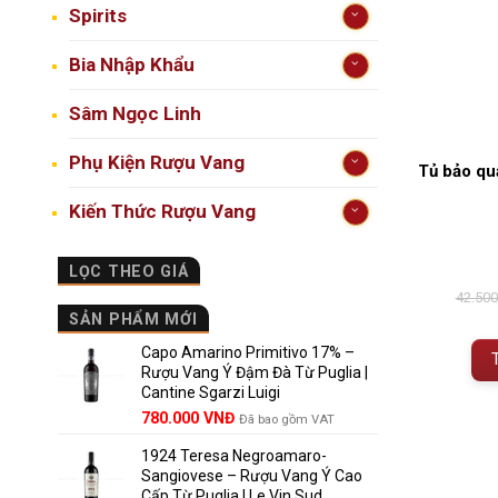
Spirits
Bia Nhập Khẩu
Sâm Ngọc Linh
Phụ Kiện Rượu Vang
Tủ bảo qu
Kiến Thức Rượu Vang
LỌC THEO GIÁ
42.50
SẢN PHẨM MỚI
Capo Amarino Primitivo 17% –
Rượu Vang Ý Đậm Đà Từ Puglia |
Cantine Sgarzi Luigi
Giá
Giá
780.000
VNĐ
Đã bao gồm VAT
gốc
hiện
1924 Teresa Negroamaro-
là:
tại
Sangiovese – Rượu Vang Ý Cao
858.000 VNĐ.
là:
Cấp Từ Puglia | Le Vin Sud
780.000 VNĐ.