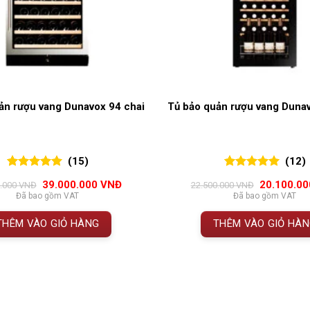
ản rượu vang Dunavox 94 chai
Tủ bảo quản rượu vang Dunav
(15)
(12)
5.00
15
trên 5
5.00
12
trên 5
Giá
Giá
Giá
39.000.000
VNĐ
20.100.0
0.000
VNĐ
22.500.000
VNĐ
đánh giá
đánh giá
gốc
hiện
gốc
Đã bao gồm VAT
Đã bao gồm VAT
là:
tại
là:
42.500.000 VNĐ.
là:
22.500.000
THÊM VÀO GIỎ HÀNG
THÊM VÀO GIỎ HÀ
39.000.000 VNĐ.