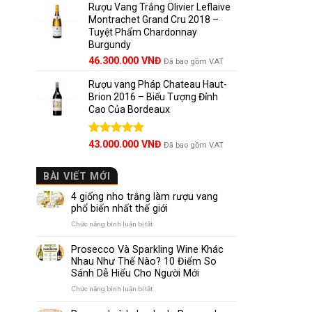
5 sao
Rượu Vang Trắng Olivier Leflaive
Montrachet Grand Cru 2018 –
Tuyệt Phẩm Chardonnay
Burgundy
46.300.000
VNĐ
Đã bao gồm VAT
Rượu vang Pháp Chateau Haut-
Brion 2016 – Biểu Tượng Đỉnh
Cao Của Bordeaux
Được xếp
43.000.000
VNĐ
Đã bao gồm VAT
hạng
5.00
5 sao
BÀI VIẾT MỚI
4 giống nho trắng làm rượu vang
phổ biến nhất thế giới
ở
Chức năng bình luận bị tắt
4
giống
Prosecco Và Sparkling Wine Khác
nho
Nhau Như Thế Nào? 10 Điểm So
trắng
Sánh Dễ Hiểu Cho Người Mới
làm
rượu
ở
Chức năng bình luận bị tắt
vang
Prosecco
phổ
Và