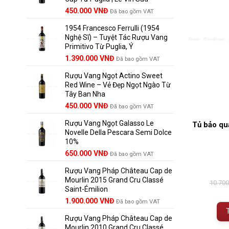
Giá
Giá
450.000
VNĐ
Đã bao gồm VAT
gốc
hiện
1954 Francesco Ferrulli (1954
là:
tại
Nghệ Sĩ) – Tuyệt Tác Rượu Vang
495.000 VNĐ.
là:
Primitivo Từ Puglia, Ý
450.000 VNĐ.
Giá
Giá
1.390.000
VNĐ
Đã bao gồm VAT
gốc
hiện
Rượu Vang Ngọt Actino Sweet
là:
tại
Red Wine – Vẻ Đẹp Ngọt Ngào Từ
1.529.000 VNĐ.
là:
Tây Ban Nha
1.390.000 VNĐ.
450.000
VNĐ
Đã bao gồm VAT
Rượu Vang Ngọt Galasso Le
Tủ bảo qu
Novelle Della Pescara Semi Dolce
10%
650.000
VNĐ
Đã bao gồm VAT
Rượu Vang Pháp Château Cap de
Mourlin 2015 Grand Cru Classé
10.70
Saint-Émilion
Giá
Giá
1.900.000
VNĐ
Đã bao gồm VAT
gốc
hiện
Rượu Vang Pháp Château Cap de
là:
tại
Mourlin 2010 Grand Cru Classé
2.800.000 VNĐ.
là: