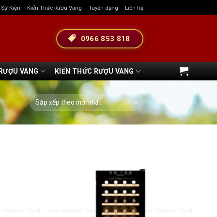
& Sự Kiện
Kiến Thức Rượu Vang
Tuyển dụng
Liên hệ
0966 853 818
 RƯỢU VANG
KIẾN THỨC RƯỢU VANG