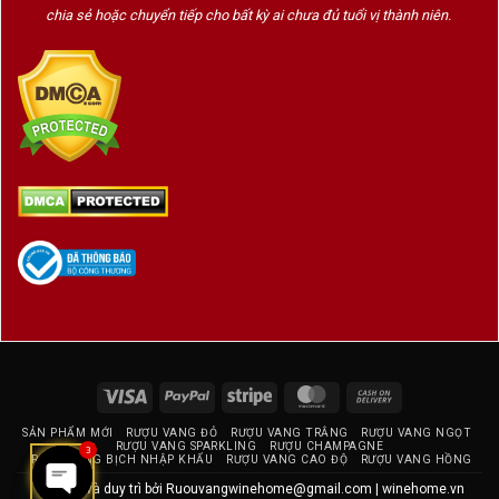
chia sẻ hoặc chuyển tiếp cho bất kỳ ai chưa đủ tuổi vị thành niên.
chỉ có tại
Wine Home.
Các loại tủ bảo quản rượu vang khác
Các sản phẩm ly rượu vang
Các sản phẩm bình thở rượu
Tìm hiểu về tủ bảo quản rượu vang
Visa
PayPal
Stripe
MasterCard
Cash
On
SẢN PHẨM MỚI
RƯỢU VANG ĐỎ
RƯỢU VANG TRẮNG
RƯỢU VANG NGỌT
Delivery
RƯỢU VANG SPARKLING
RƯỢU CHAMPAGNE
3
RƯỢU VANG BỊCH NHẬP KHẨU
RƯỢU VANG CAO ĐỘ
RƯỢU VANG HỒNG
Thiết kế và duy trì bởi
Ruouvangwinehome@gmail.com
|
winehome.vn