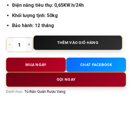
Điện năng tiêu thụ: 0,65KW.h/24h
Khối lượng tịnh: 50kg
Bảo hành: 12 tháng
Tủ bảo quản rượu vang Dunavox 54 chai số lượng
THÊM VÀO GIỎ HÀNG
MUA NGAY
CHAT FACEBOOK
GỌI NGAY
Danh mục:
Tủ Bảo Quản Rượu Vang