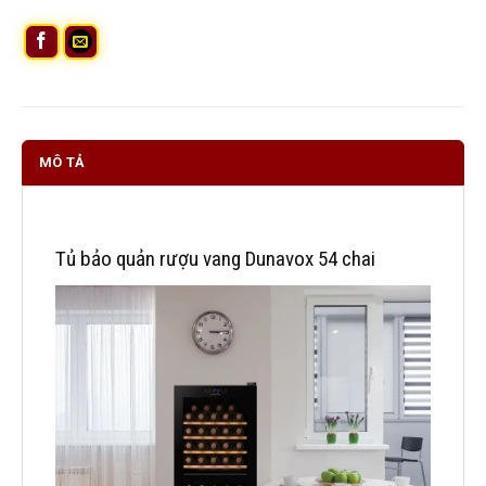
MÔ TẢ
Tủ bảo quản rượu vang Dunavox 54 chai