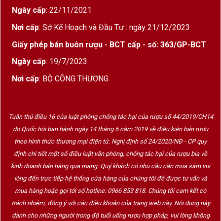
* Bảng điều khiển cảm ứng gắn bên ngoài, dễ
Ngày cấp
: 22/11/2021
dàng quan sát thông tin và thuận tiện cho việc
điều chỉnh nhiệt độ lưu trữ bên trong.
Nơi cấp
: Sở Kế Hoạch và Đầu Tư : ngày 21/12/2023
* Vận hành êm ái với 2 vùng nhiệt độ lưu trữ
Giấy phép bán buôn rượu - BCT cấp - số: 363/GP-BCT
tuyệt vời từ 5 đến 22 độ C. Ngăn trên để vang
Ngày cấp
: 19/7/2023
trắng từ 5-12 độ C, ngăn dưới để vang đỏ từ
Nơi cấp
: BỘ CÔNG THƯƠNG
12-22 độ C.
* Tích hợp đèn Led chiếu sáng bên trong làm
tôn lên vẻ “đẹp” của những chai vang.
Tuân thủ điều 16 của luật phòng chống tác hại của rượu số 44/2019/CH14
* Thanh trượt bằng gỗ sồi nhẹ nhàng kéo đẩy
do Quốc hội ban hành ngày 14 tháng 6 năm 2019 về điều kiện bán rượu
kèm bộ lọc mùi giúp không khí luôn thông
theo hình thức thương mại điện tử. Nghị định số 24/2020/NĐ - CP quy
thoáng.
định chi tiết một số điều luật văn phòng, chống tác hại của rượu bia về
kinh doanh bán hàng qua mạng. Quý khách có nhu cầu cần mua sắm vui
Tủ bảo quản rượu vang Dunavox
là giải pháp
lòng đến trực tiếp hệ thống cửa hàng của chúng tôi để được tư vấn và
lưu trữ rượu vang hoàn hảo cho những người sành
mua hàng hoặc gọi tới số hotline: 0966 853 818. Chúng tôi cam kết có
rượu.
trách nhiệm, đồng ý với các điều khoản của trang web này. Nội dung này
dành cho những người trong độ tuổi uống rượu hợp pháp, vui lòng không
Chương trình mua rượu vang tặng tủ bảo quản