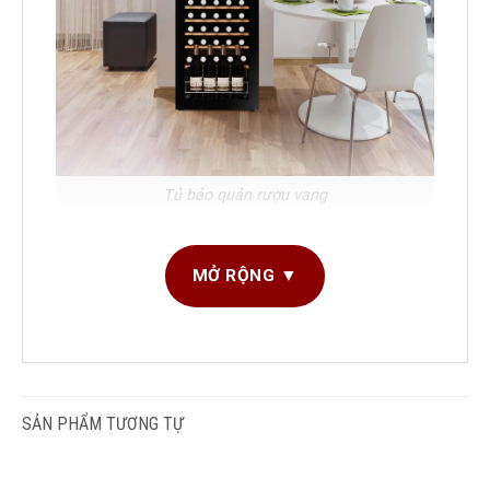
Tủ bảo quản rượu vang
Thông tin Tủ bảo quản rượu vang Dunavox 54
MỞ RỘNG ▼
chai
Thương hiệu:
Dunavox
Dung tích:
150 L
Sức chứa:
54 chai( kiểu Bordeaux)
SẢN PHẨM TƯƠNG TỰ
Chế độ nhiệt độ:
2 giải nhiệt độ
Nhiệt độ điều chỉnh:
5-22 độ C