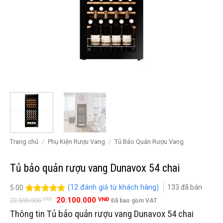
Trang chủ
/
Phụ Kiện Rượu Vang
/
Tủ Bảo Quản Rượu Vang
Tủ bảo quản rượu vang Dunavox 54 chai
(
12
đánh giá từ khách hàng)
133
đã bán
5.00
Giá
Giá
5.00
12
trên 5
20.100.000
VNĐ
VNĐ
22.500.000
Đã bao gồm VAT
gốc
hiện
đánh giá
Thông tin Tủ bảo quản rượu vang Dunavox 54 chai
là:
tại
22.500.000 VNĐ.
là: