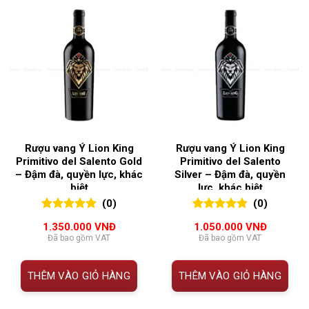
Rượu vang Ý Lion King
Rượu vang Ý Lion King
Primitivo del Salento Gold
Primitivo del Salento
– Đậm đà, quyền lực, khác
Silver – Đậm đà, quyền
biệt
lực, khác biệt
(0)
(0)
0
0
trên 5
0
0
trên 5
1.350.000
VNĐ
1.050.000
VNĐ
đánh giá
đánh giá
Đã bao gồm VAT
Đã bao gồm VAT
THÊM VÀO GIỎ HÀNG
THÊM VÀO GIỎ HÀNG