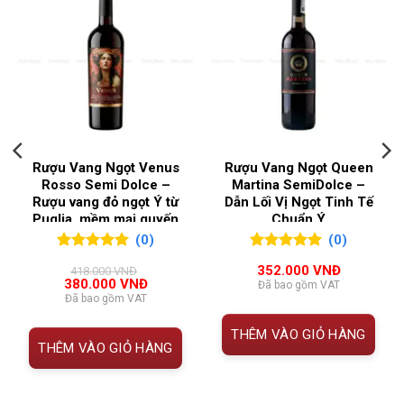
Thông tin rượu vang Ý Lion King Primitivo del
Salento Gold
NỒNG ĐỘ
15%
HẠNG
CHI TIẾT
QUỐC GIA SẢN XUẤT
Ý
MỤC
Tên sản
Lion King Primitivo del Salento Gold
VÙNG LÀM RƯỢU
Salento
phẩm
Edition
Rượu Vang Ngọt Venus
Rượu Vang Ngọt Queen
Rosso Semi Dolce –
Martina SemiDolce –
Loại
Vang đỏ – Red Wine
THƯƠNG HIỆU SẢN
Feudi
Rượu vang đỏ ngọt Ý từ
Dẫn Lối Vị Ngọt Tinh Tế
rượu
PHẨM
Salentini
Puglia, mềm mại quyến
Chuẩn Ý
rũ từ Le Vin Sud
(0)
(0)
Xuất xứ
Salento – Puglia, miền Nam nước Ý
0
0
trên 5
0
0
trên 5
352.000
VNĐ
418.000
VNĐ
đánh giá
đánh giá
Nhà sản
Feudi Salentini
Giá
Giá
380.000
VNĐ
Đã bao gồm VAT
gốc
hiện
Đã bao gồm VAT
xuất
là:
tại
418.000 VNĐ.
là:
THÊM VÀO GIỎ HÀNG
380.000 VNĐ.
Giống
100% Primitivo
THÊM VÀO GIỎ HÀNG
nho
Nồng độ
15%