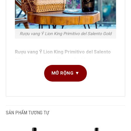
Rượu vang Ý Lion King Primitivo del Salento Gold
Rượu vang Ý
Lion King Primitivo del Salento
Silver
là dòng vang đỏ cao cấp đến từ vùng
Salento, miền Nam nước Ý, sản xuất bởi thương
MỞ RỘNG ▼
hiệu nổi tiếng
Feudi Salentini
. Với biểu tượng
sư
tử bạc
đầy quyền uy, chai vang này là sự kết hợp
hoàn hảo giữa
sức mạnh, sự trưởng thành và
DUNG TÍCH SẢN PHẨM
750ml
đậm chất nam tính
– lý tưởng cho những buổi
tiệc sang trọng, dịp tặng quà cao cấp hay những ai
GIỐNG NHO SẢN XUẤT
Primitivo
SẢN PHẨM TƯƠNG TỰ
yêu thích rượu vang Ý cá tính.
LOẠI RƯỢU
Vang đỏ