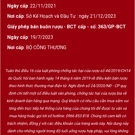
nho Primitivo đậm đà
Ngày cấp
: 22/11/2021
Vùng Salento thuộc miền Nam nước Ý (Puglia), nổi
Nơi cấp
: Sở Kế Hoạch và Đầu Tư : ngày 21/12/2023
bật với:
Giấy phép bán buôn rượu - BCT cấp - số: 363/GP-BCT
Khí hậu nóng, khô, nhiều nắng – giúp nho chín
Ngày cấp
: 19/7/2023
đậm, vỏ dày, giàu đường và tannin.
Nơi cấp
: BỘ CÔNG THƯƠNG
Đất đá vôi và gió biển tạo ra môi trường lý
tưởng cho giống nho
Primitivo
phát triển mạnh
Tuân thủ điều 16 của luật phòng chống tác hại của rượu số 44/2019/CH14
mẽ.
do Quốc hội ban hành ngày 14 tháng 6 năm 2019 về điều kiện bán rượu
Vang Salento thường có
nồng độ cồn cao,
theo hình thức thương mại điện tử. Nghị định số 24/2020/NĐ - CP quy
hương thơm đậm, vị mạnh và hậu vị kéo dài
.
định chi tiết một số điều luật văn phòng, chống tác hại của rượu bia về
kinh doanh bán hàng qua mạng. Quý khách có nhu cầu cần mua sắm vui
lòng đến trực tiếp hệ thống cửa hàng của chúng tôi để được tư vấn và
Thương hiệu Feudi Salentini – Niềm tự hào
mua hàng hoặc gọi tới số hotline: 0966 853 818. Chúng tôi cam kết có
của Puglia
trách nhiệm, đồng ý với các điều khoản của trang web này. Nội dung này
dành cho những người trong độ tuổi uống rượu hợp pháp, vui lòng không
Feudi Salentini
là một trong những nhà sản xuất