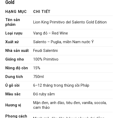
Gold
HẠNG MỤC
CHI TIẾT
Tên sản
Lion King Primitivo del Salento Gold Edition
phẩm
Loại rượu
Vang đỏ – Red Wine
Xuất xứ
Salento – Puglia, miền Nam nước Ý
Nhà sản xuất
Feudi Salentini
Giống nho
100% Primitivo
Nồng độ cồn
15%
Dung tích
750ml
Ủ gỗ sồi
6–12 tháng trong thùng sồi Pháp
Màu sắc
Đỏ ruby sẫm
Mận đen, anh đào, tiêu đen, vanilla, socola,
Hương vị
cam thảo
Phong cách