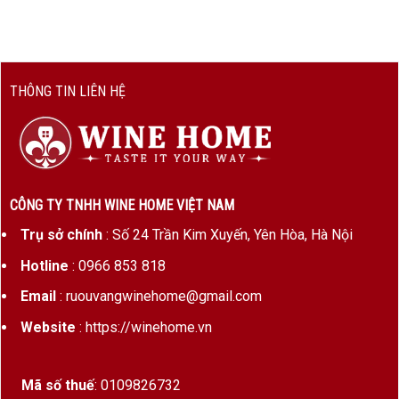
cồn
Dung
750ml
tích
THÔNG TIN LIÊN HỆ
Ủ gỗ sồi
6–12 tháng trong thùng sồi Pháp
Màu sắc
Đỏ ruby sẫm
Hương vị
Mận đen, anh đào, tiêu đen, vanilla,
socola, cam thảo
CÔNG TY TNHH WINE HOME VIỆT NAM
Trụ sở chính
: Số 24 Trần Kim Xuyến, Yên Hòa, Hà Nội
Phong
Mạnh mẽ, dày dặn, hậu vị sâu và
cách
dai dẳng
Hotline
: 0966 853 818
rượu
Email
: ruouvangwinehome@gmail.com
Nhiệt độ
16–18°C, nên decant trước 30 phút
Website
: https://winehome.vn
phục vụ
để rượu “mở” hoàn toàn
Salento – Mảnh đất nắng gió nuôi dưỡng giống
Mã số thuế
: 0109826732