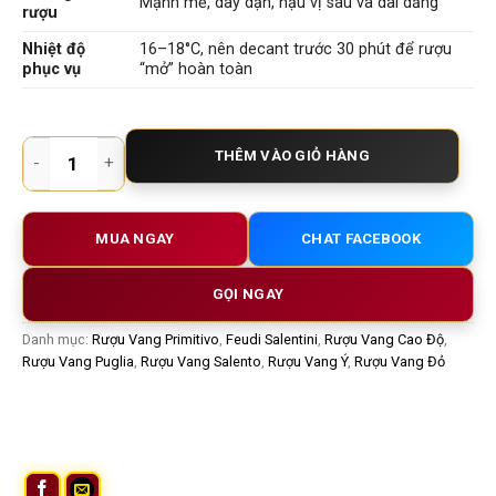
Mạnh mẽ, dày dặn, hậu vị sâu và dai dẳng
rượu
Nhiệt độ
16–18°C, nên decant trước 30 phút để rượu
phục vụ
“mở” hoàn toàn
Rượu vang Ý Lion King Primitivo del Salento Gold – Đậm đà, qu
THÊM VÀO GIỎ HÀNG
MUA NGAY
CHAT FACEBOOK
GỌI NGAY
Danh mục:
Rượu Vang Primitivo
,
Feudi Salentini
,
Rượu Vang Cao Độ
,
Rượu Vang Puglia
,
Rượu Vang Salento
,
Rượu Vang Ý
,
Rượu Vang Đỏ