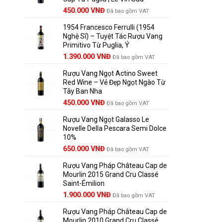
Giá
Giá
450.000
VNĐ
Đã bao gồm VAT
gốc
hiện
1954 Francesco Ferrulli (1954
là:
tại
Nghệ Sĩ) – Tuyệt Tác Rượu Vang
495.000 VNĐ.
là:
Primitivo Từ Puglia, Ý
450.000 VNĐ.
Giá
Giá
1.390.000
VNĐ
Đã bao gồm VAT
gốc
hiện
Rượu Vang Ngọt Actino Sweet
là:
tại
Red Wine – Vẻ Đẹp Ngọt Ngào Từ
1.529.000 VNĐ.
là:
Tây Ban Nha
1.390.000 VNĐ.
450.000
VNĐ
Đã bao gồm VAT
Rượu Vang Ngọt Galasso Le
Novelle Della Pescara Semi Dolce
10%
650.000
VNĐ
Đã bao gồm VAT
Rượu Vang Pháp Château Cap de
Mourlin 2015 Grand Cru Classé
Saint-Émilion
Giá
Giá
1.900.000
VNĐ
Đã bao gồm VAT
gốc
hiện
Rượu Vang Pháp Château Cap de
là:
tại
Mourlin 2010 Grand Cru Classé
2.800.000 VNĐ.
là: