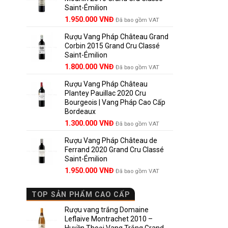
Saint-Émilion
1.900.000 VNĐ.
Giá
Giá
1.950.000
VNĐ
Đã bao gồm VAT
gốc
hiện
Rượu Vang Pháp Château Grand
là:
tại
Corbin 2015 Grand Cru Classé
2.950.000 VNĐ.
là:
Saint-Émilion
1.950.000 VNĐ.
Giá
Giá
1.800.000
VNĐ
Đã bao gồm VAT
gốc
hiện
Rượu Vang Pháp Château
là:
tại
Plantey Pauillac 2020 Cru
2.500.000 VNĐ.
là:
Bourgeois | Vang Pháp Cao Cấp
1.800.000 VNĐ.
Bordeaux
Giá
Giá
1.300.000
VNĐ
Đã bao gồm VAT
gốc
hiện
Rượu Vang Pháp Château de
là:
tại
Ferrand 2020 Grand Cru Classé
1.850.000 VNĐ.
là:
Saint-Émilion
1.300.000 VNĐ.
Giá
Giá
1.950.000
VNĐ
Đã bao gồm VAT
gốc
hiện
là:
tại
TOP SẢN PHẨM CAO CẤP
2.800.000 VNĐ.
là:
1.950.000 VNĐ.
Rượu vang trắng Domaine
Leflaive Montrachet 2010 –
Huyền Thoại Vang Trắng Grand