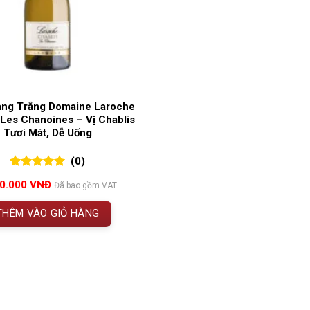
ng Trắng Domaine Laroche
 Les Chanoines – Vị Chablis
Tươi Mát, Dễ Uống
(0)
0
0
trên 5
00.000
VNĐ
Đã bao gồm VAT
đánh giá
THÊM VÀO GIỎ HÀNG