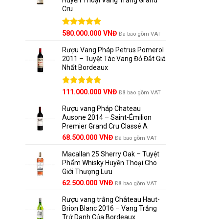
Cru
Được xếp
580.000.000
VNĐ
Đã bao gồm VAT
hạng
5.00
5 sao
Rượu Vang Pháp Petrus Pomerol
2011 – Tuyệt Tác Vang Đỏ Đắt Giá
Nhất Bordeaux
Giá
Được xếp
Giá
111.000.000
VNĐ
Đã bao gồm VAT
hạng
5.00
gốc
hiện
5 sao
Rượu vang Pháp Chateau
là:
tại
Ausone 2014 – Saint-Émilion
125.000.000 VNĐ.
là:
Premier Grand Cru Classé A
111.000.000 VNĐ.
68.500.000
VNĐ
Đã bao gồm VAT
Macallan 25 Sherry Oak – Tuyệt
Phẩm Whisky Huyền Thoại Cho
Giới Thượng Lưu
Giá
Giá
62.500.000
VNĐ
Đã bao gồm VAT
gốc
hiện
Rượu vang trắng Château Haut-
là:
tại
Brion Blanc 2016 – Vang Trắng
65.000.000 VNĐ.
là:
Trứ Danh Của Bordeaux
62.500.000 VNĐ.