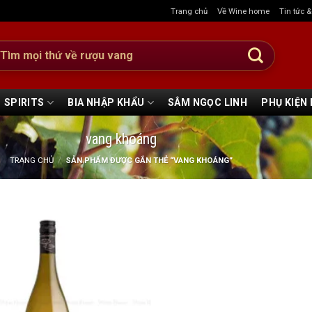
Trang chủ
Về Wine home
Tin tức 
:
SPIRITS
BIA NHẬP KHẨU
SÂM NGỌC LINH
PHỤ KIỆN
vang khoáng
TRANG CHỦ
/
SẢN PHẨM ĐƯỢC GẮN THẺ “VANG KHOÁNG”