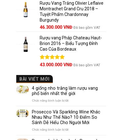
5 sao
Rượu Vang Trắng Olivier Leflaive
Montrachet Grand Cru 2018 –
Tuyệt Phẩm Chardonnay
Burgundy
46.300.000
VNĐ
Đã bao gồm VAT
Rượu vang Pháp Chateau Haut-
Brion 2016 – Biểu Tượng Đỉnh
Cao Của Bordeaux
Được xếp
43.000.000
VNĐ
Đã bao gồm VAT
hạng
5.00
5 sao
BÀI VIẾT MỚI
4 giống nho trắng làm rượu vang
phổ biến nhất thế giới
ở
Chức năng bình luận bị tắt
4
giống
Prosecco Và Sparkling Wine Khác
nho
Nhau Như Thế Nào? 10 Điểm So
trắng
Sánh Dễ Hiểu Cho Người Mới
làm
rượu
ở
Chức năng bình luận bị tắt
vang
Prosecco
phổ
Và