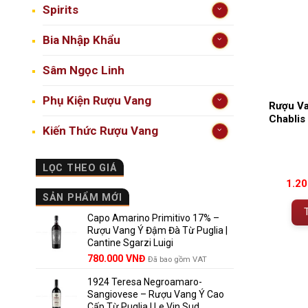
Spirits
Bia Nhập Khẩu
Sâm Ngọc Linh
Phụ Kiện Rượu Vang
Rượu Va
Chablis
Kiến Thức Rượu Vang
LỌC THEO GIÁ
1.2
SẢN PHẨM MỚI
Capo Amarino Primitivo 17% –
Rượu Vang Ý Đậm Đà Từ Puglia |
Cantine Sgarzi Luigi
Giá
Giá
780.000
VNĐ
Đã bao gồm VAT
gốc
hiện
1924 Teresa Negroamaro-
là:
tại
Sangiovese – Rượu Vang Ý Cao
858.000 VNĐ.
là:
Cấp Từ Puglia | Le Vin Sud
780.000 VNĐ.