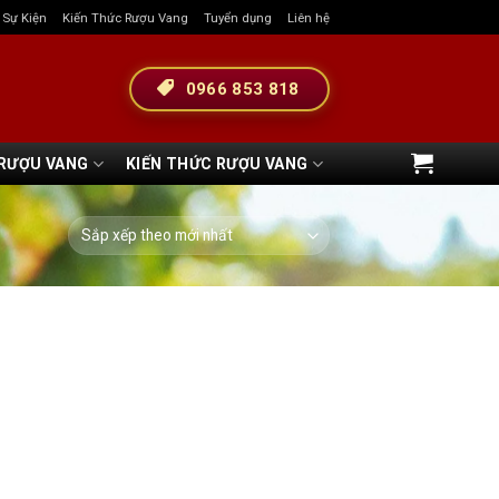
& Sự Kiện
Kiến Thức Rượu Vang
Tuyển dụng
Liên hệ
0966 853 818
 RƯỢU VANG
KIẾN THỨC RƯỢU VANG