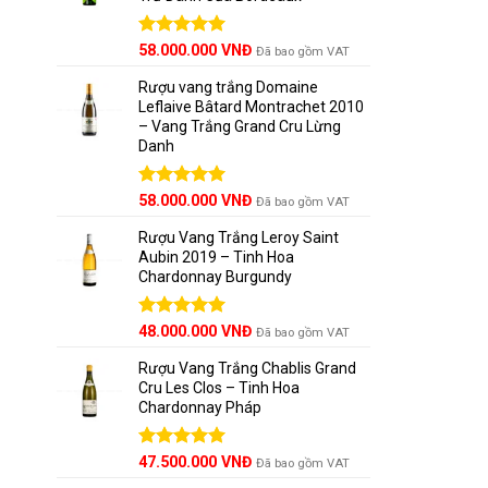
Được xếp
58.000.000
VNĐ
Đã bao gồm VAT
hạng
5.00
5 sao
Rượu vang trắng Domaine
Leflaive Bâtard Montrachet 2010
– Vang Trắng Grand Cru Lừng
Danh
Được xếp
58.000.000
VNĐ
Đã bao gồm VAT
hạng
5.00
5 sao
Rượu Vang Trắng Leroy Saint
Aubin 2019 – Tinh Hoa
Chardonnay Burgundy
Được xếp
48.000.000
VNĐ
Đã bao gồm VAT
hạng
5.00
5 sao
Rượu Vang Trắng Chablis Grand
Cru Les Clos – Tinh Hoa
Chardonnay Pháp
Được xếp
47.500.000
VNĐ
Đã bao gồm VAT
hạng
5.00