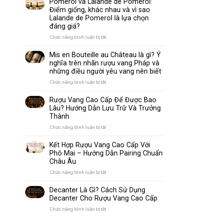
Pomerol và Lalande de Pomerol:
biến
Sparkling
Điểm giống, khác nhau và vì sao
nhất
Wine
Lalande de Pomerol là lựa chọn
thế
Khác
đáng giá?
giới
Nhau
Như
ở
Chức năng bình luận bị tắt
Thế
Pomerol
Nào?
và
Mis en Bouteille au Château là gì? Ý
10
Lalande
nghĩa trên nhãn rượu vang Pháp và
Điểm
de
những điều người yêu vang nên biết
So
Pomerol:
Sánh
Điểm
ở
Chức năng bình luận bị tắt
Dễ
giống,
Mis
Hiểu
khác
en
Rượu Vang Cao Cấp Để Được Bao
Cho
nhau
Bouteille
Lâu? Hướng Dẫn Lưu Trữ Và Trưởng
Người
và
au
Mới
Thành
vì
Château
sao
là
ở
Chức năng bình luận bị tắt
Lalande
gì?
Rượu
de
Ý
Vang
Kết Hợp Rượu Vang Cao Cấp Với
Pomerol
nghĩa
Cao
Phô Mai – Hướng Dẫn Pairing Chuẩn
là
trên
Cấp
Châu Âu
lựa
nhãn
Để
chọn
rượu
Được
ở
Chức năng bình luận bị tắt
đáng
vang
Bao
Kết
giá?
Pháp
Lâu?
Hợp
Decanter Là Gì? Cách Sử Dụng
và
Hướng
Rượu
Decanter Cho Rượu Vang Cao Cấp
những
Dẫn
Vang
điều
Lưu
Cao
ở
Chức năng bình luận bị tắt
người
Trữ
Cấp
Decanter