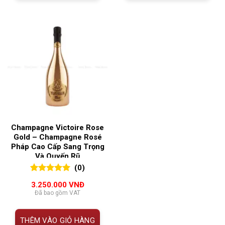
Champagne Victoire Rose
Gold – Champagne Rosé
Pháp Cao Cấp Sang Trọng
Và Quyến Rũ
(0)
0
0
trên 5
3.250.000
VNĐ
đánh giá
Đã bao gồm VAT
THÊM VÀO GIỎ HÀNG