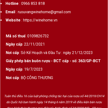
Hotline
: 0966 853 818
Tại Việt Nam,
WineHome
là một trong những đơn vị tiên
Email
: ruouvangwinehome@gmail.com
phong phân phối chính hãng
Champagne Victoire
, mang lại
trải nghiệm chuẩn Pháp đến tay người tiêu dùng sành điệu.
Website
: https://winehome.vn
2. Câu chuyện thương hiệu – Victoire, di
sản từ vùng Champagne lừng danh
Mã số thuế
: 0109826732
Ngày cấp
: 22/11/2021
Champagne Victoire
là thương hiệu thuộc tập
đoàn
Champagne Gruet
, một nhà sản xuất danh tiếng với
Nơi cấp
: Sở Kế Hoạch và Đầu Tư : ngày 21/12/2023
lịch sử từ thế kỷ 17 tại vùng Reims – thủ phủ truyền thống
Giấy phép bán buôn rượu - BCT cấp - số: 363/GP-BCT
của Champagne Pháp.
Ngày cấp
: 19/7/2023
Trải qua nhiều thế hệ, nhà Gruet đã gắn bó và gìn giữ
nghệ
Nơi cấp
: BỘ CÔNG THƯƠNG
thuật làm Champagne
cổ truyền. Thương
hiệu
Victoire
được tạo ra như một biểu tượng của
vẻ đẹp,
sự chiến thắng và tinh thần lạc quan
– đúng với triết lý
“Mỗi khoảnh khắc đáng nhớ đều xứng đáng được tôn vinh
Tuân thủ điều 16 của luật phòng chống tác hại của rượu số 44/2019/CH14
bằng Champagne.”
do Quốc hội ban hành ngày 14 tháng 6 năm 2019 về điều kiện bán rượu