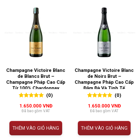
Champagne Victoire Blanc
Champagne Victoire Blanc
de Blancs Brut –
de Noirs Brut –
Champagne Pháp Cao Cấp
Champagne Pháp Cao Cấp
Từ 100% Chardonnay
Đậm Đà Và Tinh Tế
(0)
(0)
0
0
trên 5
0
0
trên 5
1.650.000
VNĐ
1.650.000
VNĐ
đánh giá
đánh giá
Đã bao gồm VAT
Đã bao gồm VAT
THÊM VÀO GIỎ HÀNG
THÊM VÀO GIỎ HÀNG