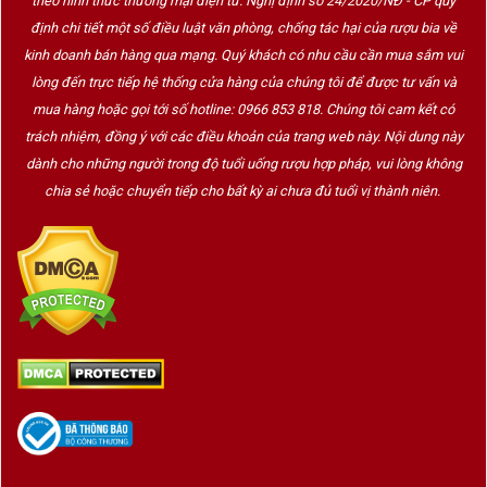
theo hình thức thương mại điện tử. Nghị định số 24/2020/NĐ - CP quy
Với quy trình
sản xuất theo phương pháp truyền thống
định chi tiết một số điều luật văn phòng, chống tác hại của rượu bia về
(Méthode Champenoise)
, những chai Victoire được lên
men lần hai trong chai suốt nhiều tháng, tạo nên hương vị
kinh doanh bán hàng qua mạng. Quý khách có nhu cầu cần mua sắm vui
sâu lắng, cùng dòng bọt mịn bền vững – yếu tố quyết định
lòng đến trực tiếp hệ thống cửa hàng của chúng tôi để được tư vấn và
sự sang trọng và đẳng cấp của một chai Champagne thực
mua hàng hoặc gọi tới số hotline: 0966 853 818. Chúng tôi cam kết có
thụ.
trách nhiệm, đồng ý với các điều khoản của trang web này. Nội dung này
dành cho những người trong độ tuổi uống rượu hợp pháp, vui lòng không
3. Điểm nổi bật của Champagne Victoire
chia sẻ hoặc chuyển tiếp cho bất kỳ ai chưa đủ tuổi vị thành niên.
100% sản xuất tại vùng Champagne (AOC)
– đạt chuẩn
pháp lý nghiêm ngặt từ Pháp
Sử dụng giống nho cao cấp:
Pinot Noir, Chardonnay, Pinot
Meunier
Lên men lần hai trong chai (méthode traditionnelle)
–
cho bọt mịn, hương phức hợp
Thiết kế sang trọng, tinh tế:
chai thủy tinh bóng ánh vàng,
cổ chai dài sang trọng, nhãn chai in nổi ánh kim
Hương vị:
thanh tao, hoa quả trắng, bánh mì nướng, hạnh
nhân rang, thoảng chút hoa trắng