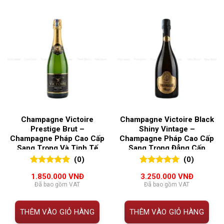
Champagne Victoire
Champagne Victoire Black
Prestige Brut –
Shiny Vintage –
Champagne Pháp Cao Cấp
Champagne Pháp Cao Cấp
Sang Trọng Và Tinh Tế
Sang Trọng Đẳng Cấp
(0)
(0)
0
0
trên 5
0
0
trên 5
1.850.000
VNĐ
3.250.000
VNĐ
đánh giá
đánh giá
Đã bao gồm VAT
Đã bao gồm VAT
THÊM VÀO GIỎ HÀNG
THÊM VÀO GIỎ HÀNG