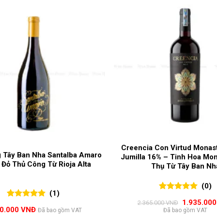
Creencia Con Virtud Monast
 Tây Ban Nha Santalba Amaro
Jumilla 16% – Tinh Hoa Mon
 Đỏ Thủ Công Từ Rioja Alta
Thụ Từ Tây Ban Nh
(0)
(1)
0
0
trên 5
Giá
1.935.00
2.365.000
VNĐ
5.00
1
trên 5
đánh giá
gốc
50.000
VNĐ
Đã bao gồm VAT
Đã bao gồm VAT
đánh giá
là: