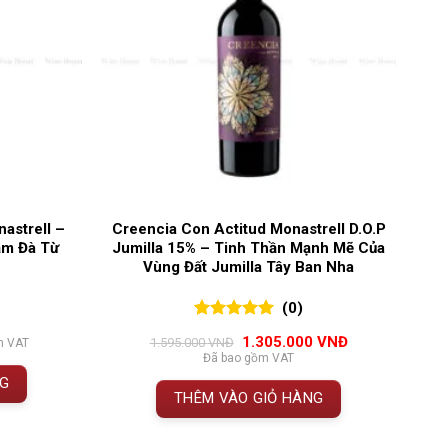
astrell –
Creencia Con Actitud Monastrell D.O.P
ậm Đà Từ
Jumilla 15% – Tinh Thần Mạnh Mẽ Của
Vùng Đất Jumilla Tây Ban Nha
(0)
0
0
trên 5
Giá
Giá
1.305.000
VNĐ
1.595.000
VNĐ
m VAT
đánh giá
gốc
hiện
Đã bao gồm VAT
là:
tại
NG
1.595.000 VNĐ.
là:
THÊM VÀO GIỎ HÀNG
1.305.000 VNĐ.