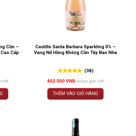
ng Cồn –
Castillo Santa Barbara Sparkling 0% –
 Cao Cấp
Vang Nổ Hồng Không Cồn Tây Ban Nha
(38)
5.00
38
trên 5
402.000
VNĐ
m VAT
Đã bao gồm VAT
đánh giá
NG
THÊM VÀO GIỎ HÀNG