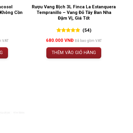
acosol
Rượu Vang Bịch 3L Finca La Estanquera
 Không Cồn
Tempranillo – Vang Đỏ Tây Ban Nha
Đậm Vị, Giá Tốt
(54)
5.00
54
trên 5
680.000
VNĐ
m VAT
Đã bao gồm VAT
đánh giá
NG
THÊM VÀO GIỎ HÀNG