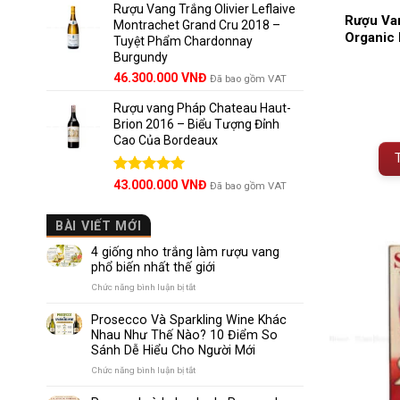
5 sao
Rượu Vang Trắng Olivier Leflaive
Rượu Van
Montrachet Grand Cru 2018 –
Organic
Tuyệt Phẩm Chardonnay
Burgundy
46.300.000
VNĐ
Đã bao gồm VAT
Rượu vang Pháp Chateau Haut-
Brion 2016 – Biểu Tượng Đỉnh
Cao Của Bordeaux
Được xếp
43.000.000
VNĐ
Đã bao gồm VAT
hạng
5.00
5 sao
BÀI VIẾT MỚI
4 giống nho trắng làm rượu vang
phổ biến nhất thế giới
ở
Chức năng bình luận bị tắt
4
giống
Prosecco Và Sparkling Wine Khác
nho
Nhau Như Thế Nào? 10 Điểm So
trắng
Sánh Dễ Hiểu Cho Người Mới
làm
rượu
ở
Chức năng bình luận bị tắt
vang
Prosecco
phổ
Và