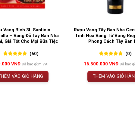
u Vang Bịch 3L Santinio
Rượu Vang Tây Ban Nha Cent
illo – Vang Đỏ Tây Ban Nha
Tinh Hoa Vang Từ Vùng Rioj
, Giá Tốt Cho Mọi Bữa Tiệc
Phong Cách Tây Ban 
(60)
(0)
5.00
60
trên 5
0
0
trên 5
0.000
VNĐ
16.500.000
VNĐ
Đã bao gồm VAT
Đã bao 
đánh giá
đánh giá
THÊM VÀO GIỎ HÀNG
THÊM VÀO GIỎ HÀ