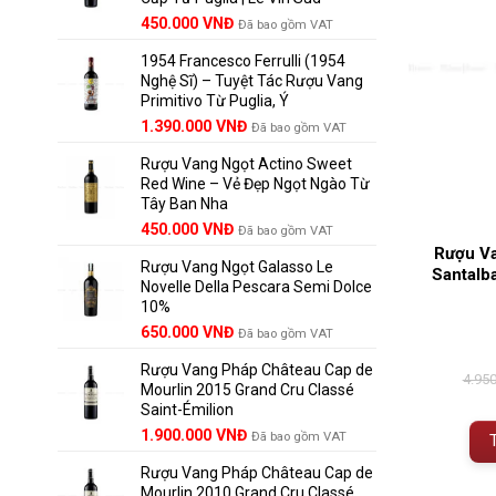
Giá
Giá
450.000
VNĐ
Đã bao gồm VAT
gốc
hiện
1954 Francesco Ferrulli (1954
là:
tại
Nghệ Sĩ) – Tuyệt Tác Rượu Vang
495.000 VNĐ.
là:
Primitivo Từ Puglia, Ý
450.000 VNĐ.
Giá
Giá
1.390.000
VNĐ
Đã bao gồm VAT
gốc
hiện
Rượu Vang Ngọt Actino Sweet
là:
tại
Red Wine – Vẻ Đẹp Ngọt Ngào Từ
1.529.000 VNĐ.
là:
Tây Ban Nha
1.390.000 VNĐ.
450.000
VNĐ
Đã bao gồm VAT
Rượu Va
Rượu Vang Ngọt Galasso Le
Santalb
Novelle Della Pescara Semi Dolce
10%
650.000
VNĐ
Đã bao gồm VAT
Rượu Vang Pháp Château Cap de
4.95
Mourlin 2015 Grand Cru Classé
Saint-Émilion
Giá
Giá
1.900.000
VNĐ
Đã bao gồm VAT
gốc
hiện
Rượu Vang Pháp Château Cap de
là:
tại
Mourlin 2010 Grand Cru Classé
2.800.000 VNĐ.
là: