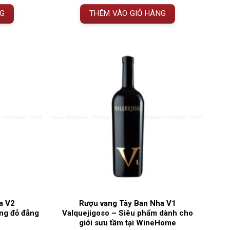
VNĐ.
là:
NG
THÊM VÀO GIỎ HÀNG
1.935.000 VNĐ.
a V2
Rượu vang Tây Ban Nha V1
ang đỏ đẳng
Valquejigoso – Siêu phẩm dành cho
giới sưu tầm tại WineHome