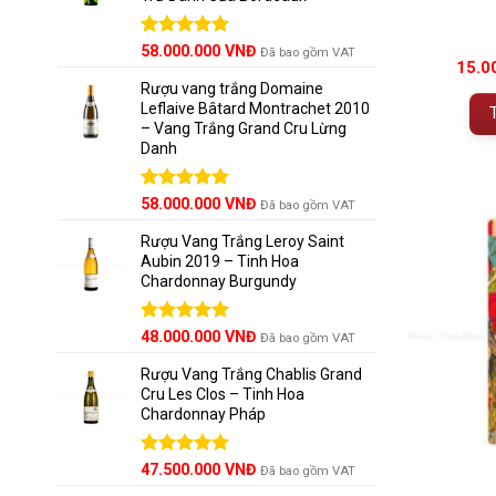
Được xếp
58.000.000
VNĐ
Đã bao gồm VAT
15.0
hạng
5.00
5 sao
Rượu vang trắng Domaine
Leflaive Bâtard Montrachet 2010
– Vang Trắng Grand Cru Lừng
Danh
Được xếp
58.000.000
VNĐ
Đã bao gồm VAT
hạng
5.00
5 sao
Rượu Vang Trắng Leroy Saint
Aubin 2019 – Tinh Hoa
Chardonnay Burgundy
Được xếp
48.000.000
VNĐ
Đã bao gồm VAT
hạng
5.00
5 sao
Rượu Vang Trắng Chablis Grand
Cru Les Clos – Tinh Hoa
Chardonnay Pháp
Được xếp
47.500.000
VNĐ
Đã bao gồm VAT
hạng
5.00