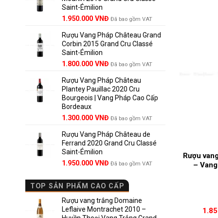
Saint-Émilion
1.900.000 VNĐ.
Giá
Giá
1.950.000
VNĐ
Đã bao gồm VAT
gốc
hiện
Rượu Vang Pháp Château Grand
là:
tại
Corbin 2015 Grand Cru Classé
2.950.000 VNĐ.
là:
Saint-Émilion
1.950.000 VNĐ.
Giá
Giá
1.800.000
VNĐ
Đã bao gồm VAT
gốc
hiện
Rượu Vang Pháp Château
là:
tại
Plantey Pauillac 2020 Cru
2.500.000 VNĐ.
là:
Bourgeois | Vang Pháp Cao Cấp
1.800.000 VNĐ.
Bordeaux
Giá
Giá
1.300.000
VNĐ
Đã bao gồm VAT
gốc
hiện
Rượu Vang Pháp Château de
là:
tại
Ferrand 2020 Grand Cru Classé
1.850.000 VNĐ.
là:
Saint-Émilion
1.300.000 VNĐ.
Rượu vang
Giá
Giá
1.950.000
VNĐ
Đã bao gồm VAT
– Vang
gốc
hiện
là:
tại
TOP SẢN PHẨM CAO CẤP
2.800.000 VNĐ.
là:
1.950.000 VNĐ.
Rượu vang trắng Domaine
Leflaive Montrachet 2010 –
1.8
Huyền Thoại Vang Trắng Grand