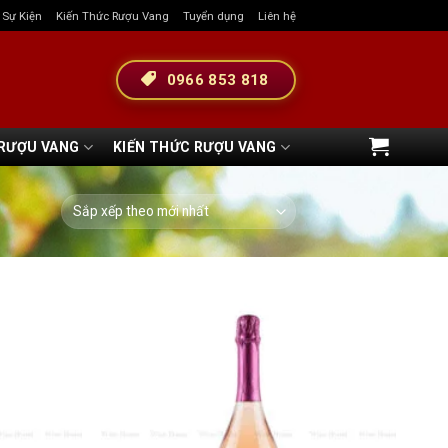
& Sự Kiện
Kiến Thức Rượu Vang
Tuyển dụng
Liên hệ
0966 853 818
 RƯỢU VANG
KIẾN THỨC RƯỢU VANG