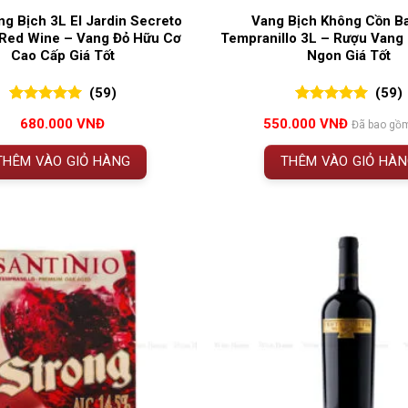
g Bịch 3L El Jardin Secreto
Vang Bịch Không Cồn B
 Red Wine – Vang Đỏ Hữu Cơ
Tempranillo 3L – Rượu Vang
Cao Cấp Giá Tốt
Ngon Giá Tốt
(59)
(59)
5.00
59
trên 5
5.00
59
trên 5
680.000
VNĐ
550.000
VNĐ
Đã bao gồ
đánh giá
đánh giá
THÊM VÀO GIỎ HÀNG
THÊM VÀO GIỎ HÀ