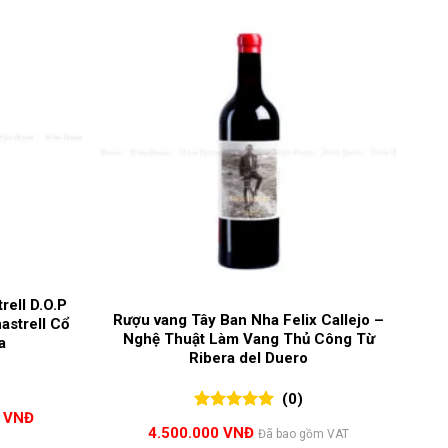
rell D.O.P
Rượu vang Tây Ban Nha Felix Callejo –
astrell Cổ
Nghệ Thuật Làm Vang Thủ Công Từ
a
Ribera del Duero
(0)
Giá
0
VNĐ
0
0
trên 5
hiện
4.500.000
VNĐ
Đã bao gồm VAT
đánh giá
tại