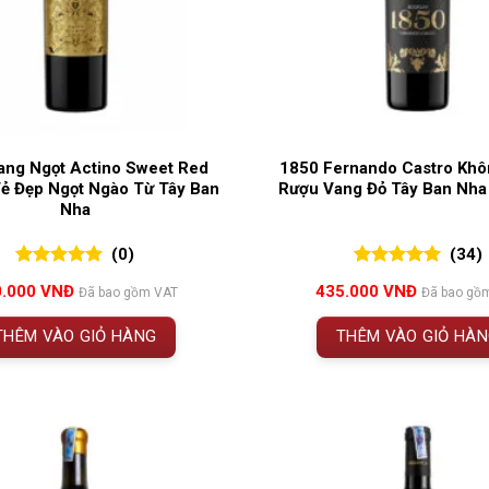
ang Ngọt Actino Sweet Red
1850 Fernando Castro Khô
ẻ Đẹp Ngọt Ngào Từ Tây Ban
Rượu Vang Đỏ Tây Ban Nha
Nha
(0)
(34)
0
0
trên 5
5.00
34
trên 5
0.000
VNĐ
435.000
VNĐ
Đã bao gồm VAT
Đã bao gồ
đánh giá
đánh giá
THÊM VÀO GIỎ HÀNG
THÊM VÀO GIỎ HÀ