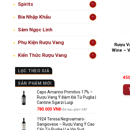
Spirits
Bia Nhập Khẩu
Sâm Ngọc Linh
Phụ Kiện Rượu Vang
Rượu V
Wine – V
Kiến Thức Rượu Vang
LỌC THEO GIÁ
45
SẢN PHẨM MỚI
Capo Amarino Primitivo 17% –
Rượu Vang Ý Đậm Đà Từ Puglia |
Cantine Sgarzi Luigi
Giá
Giá
780.000
VNĐ
Đã bao gồm VAT
gốc
hiện
1924 Teresa Negroamaro-
là:
tại
Sangiovese – Rượu Vang Ý Cao
858.000 VNĐ.
là:
Cấp Từ Puglia | Le Vin Sud
780.000 VNĐ.