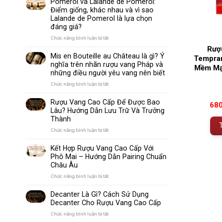
Pomerol và Lalande de Pomerol:
biến
Sparkling
Điểm giống, khác nhau và vì sao
nhất
Wine
Lalande de Pomerol là lựa chọn
thế
Khác
đáng giá?
giới
Nhau
Như
ở
Chức năng bình luận bị tắt
Thế
Pomerol
Rượ
Nào?
và
Mis en Bouteille au Château là gì? Ý
Tempran
10
Lalande
nghĩa trên nhãn rượu vang Pháp và
Điểm
Mềm Mại
de
những điều người yêu vang nên biết
So
Pomerol:
Sánh
Điểm
ở
Chức năng bình luận bị tắt
Dễ
giống,
Mis
Hiểu
khác
en
Rượu Vang Cao Cấp Để Được Bao
Cho
68
nhau
Bouteille
Lâu? Hướng Dẫn Lưu Trữ Và Trưởng
Người
và
au
Mới
Thành
vì
Château
sao
là
ở
Chức năng bình luận bị tắt
Lalande
gì?
Rượu
de
Ý
Vang
Kết Hợp Rượu Vang Cao Cấp Với
Pomerol
nghĩa
Cao
Phô Mai – Hướng Dẫn Pairing Chuẩn
là
trên
Cấp
Châu Âu
lựa
nhãn
Để
chọn
rượu
Được
ở
Chức năng bình luận bị tắt
đáng
vang
Bao
Kết
giá?
Pháp
Lâu?
Hợp
Decanter Là Gì? Cách Sử Dụng
và
Hướng
Rượu
Decanter Cho Rượu Vang Cao Cấp
những
Dẫn
Vang
điều
Lưu
Cao
ở
Chức năng bình luận bị tắt
người
Trữ
Cấp
Decanter