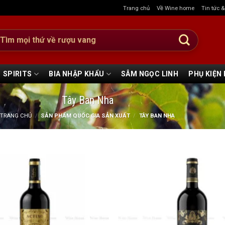
Trang chủ
Về Wine home
Tin tức 
:
SPIRITS
BIA NHẬP KHẨU
SÂM NGỌC LINH
PHỤ KIỆN
Tây Ban Nha
TRANG CHỦ
/
SẢN PHẨM QUỐC GIA SẢN XUẤT
/
TÂY BAN NHA