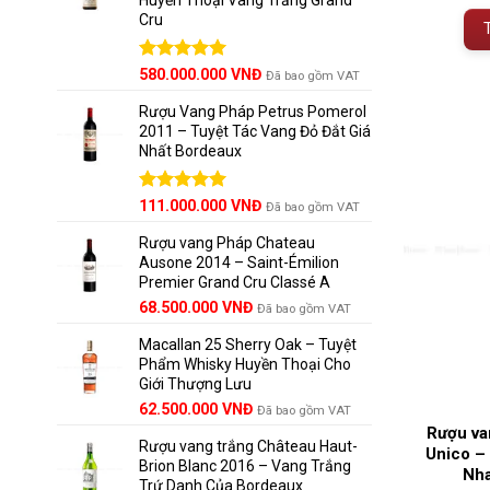
Cru
Được xếp
580.000.000
VNĐ
Đã bao gồm VAT
hạng
5.00
5 sao
Rượu Vang Pháp Petrus Pomerol
2011 – Tuyệt Tác Vang Đỏ Đắt Giá
Nhất Bordeaux
Giá
Được xếp
Giá
111.000.000
VNĐ
Đã bao gồm VAT
hạng
5.00
gốc
hiện
5 sao
Rượu vang Pháp Chateau
là:
tại
Ausone 2014 – Saint-Émilion
125.000.000 VNĐ.
là:
Premier Grand Cru Classé A
111.000.000 VNĐ.
68.500.000
VNĐ
Đã bao gồm VAT
Macallan 25 Sherry Oak – Tuyệt
Phẩm Whisky Huyền Thoại Cho
Giới Thượng Lưu
Giá
Giá
62.500.000
VNĐ
Đã bao gồm VAT
gốc
hiện
Rượu va
Rượu vang trắng Château Haut-
là:
tại
Unico –
Brion Blanc 2016 – Vang Trắng
65.000.000 VNĐ.
là:
Nha
Trứ Danh Của Bordeaux
62.500.000 VNĐ.