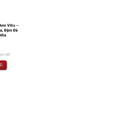
vm Vitis –
a, Đậm Đà
Nha
gồm VAT
NG