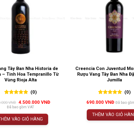
ng Tây Ban Nha Historia de
Creencia Con Juventud Mon
a – Tinh Hoa Tempranillo Từ
Rượu Vang Tây Ban Nha Đ
Vùng Rioja Alta
Jumilla
(0)
(0)
0
0
trên 5
0
0
trên 5
Giá
Giá
4.500.000
VNĐ
690.000
VNĐ
0.000
VNĐ
Đã bao gồ
đánh giá
đánh giá
gốc
hiện
Đã bao gồm VAT
là:
tại
THÊM VÀO GIỎ HÀ
4.950.000 VNĐ.
là:
THÊM VÀO GIỎ HÀNG
4.500.000 VNĐ.