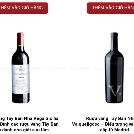
2.365.000 
THÊM VÀO GIỎ HÀNG
THÊM VÀO GIỎ HÀ
ng Tây Ban Nha Vega Sicilia
Rượu vang Tây Ban Nh
 Đỉnh cao rượu vang Tây Ban
Valquejigoso – Biểu tượng v
 dành cho giới sưu tầm
cấp từ Madrid