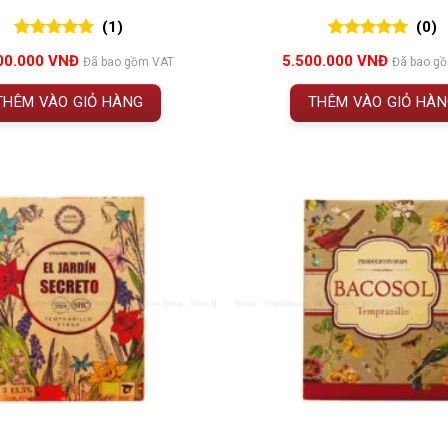
(1)
(0)
5.00
1
trên 5
0
0
trên 5
00.000
VNĐ
5.500.000
VNĐ
Đã bao gồm VAT
Đã bao g
đánh giá
đánh giá
THÊM VÀO GIỎ HÀNG
THÊM VÀO GIỎ HÀ