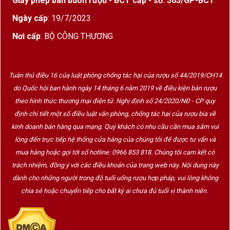
Giấy phép bán buôn rượu - BCT cấp - số: 363/GP-BCT
Negral
– giống nho bản địa, góp phần tạo nên
Ngày cấp
: 19/7/2023
sự độc đáo
Nơi cấp
: BỘ CÔNG THƯƠNG
Hương Vị & Phong Cách
Tuân thủ điều 16 của luật phòng chống tác hại của rượu số 44/2019/CH14
Màu sắc
: Đỏ ruby đậm với ánh tím
do Quốc hội ban hành ngày 14 tháng 6 năm 2019 về điều kiện bán rượu
theo hình thức thương mại điện tử. Nghị định số 24/2020/NĐ - CP quy
Hương thơm
: Hòa quyện giữa trái cây chín như
định chi tiết một số điều luật văn phòng, chống tác hại của rượu bia về
mận, anh đào, dâu đen cùng hương gỗ sồi,
kinh doanh bán hàng qua mạng. Quý khách có nhu cầu cần mua sắm vui
vani, tiêu đen và thảo mộc
lòng đến trực tiếp hệ thống cửa hàng của chúng tôi để được tư vấn và
mua hàng hoặc gọi tới số hotline: 0966 853 818. Chúng tôi cam kết có
Vị rượu
: Cấu trúc cân bằng, tannin mượt mà,
trách nhiệm, đồng ý với các điều khoản của trang web này. Nội dung này
hậu vị kéo dài với dư vị của trái cây chín và gia
dành cho những người trong độ tuổi uống rượu hợp pháp, vui lòng không
vị
chia sẻ hoặc chuyển tiếp cho bất kỳ ai chưa đủ tuổi vị thành niên.
Độ cân bằng
: Tuyệt hảo – độ chua, cồn, tannin
hài hòa