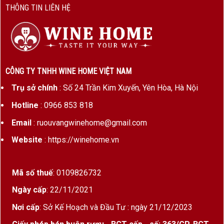
THÔNG TIN LIÊN HỆ
Phân
Vino de Pago (cao cấp nhất tại TBN)
loại
Nghệ Thuật Phối Trộn Đỉnh Cao
CÔNG TY TNHH WINE HOME VIỆT NAM
V2 Valquejigoso là kết quả của sự phối trộn tinh
Trụ sở chính
: Số 24 Trần Kim Xuyến, Yên Hòa, Hà Nội
tế giữa các giống nho:
Hotline
: 0966 853 818
Cabernet Sauvignon
– mang đến cấu trúc và
Email
: ruouvangwinehome@gmail.com
độ sâu
Website
: https://winehome.vn
Syrah
– thêm hương vị gia vị và độ đậm đà
Merlot
– tạo sự mềm mại và hương trái cây
Mã số thuế
: 0109826732
chín
Ngày cấp
: 22/11/2021
Petit Verdot
– tăng cường màu sắc và tannin
Nơi cấp
: Sở Kế Hoạch và Đầu Tư : ngày 21/12/2023
Cabernet Franc
– bổ sung hương thơm tinh tế