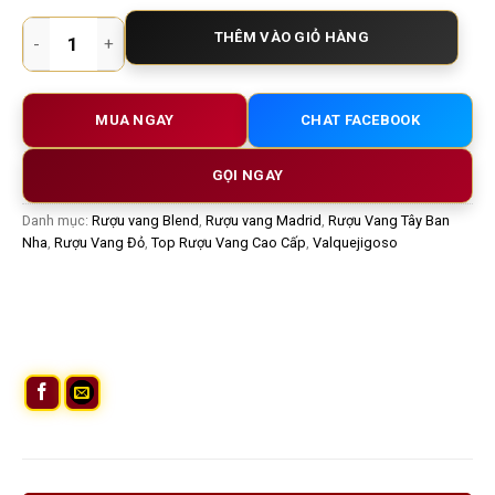
Rượu vang Tây Ban Nha V2 Valquejigoso – Biểu tượng vang đỏ
THÊM VÀO GIỎ HÀNG
MUA NGAY
CHAT FACEBOOK
GỌI NGAY
Danh mục:
Rượu vang Blend
,
Rượu vang Madrid
,
Rượu Vang Tây Ban
Nha
,
Rượu Vang Đỏ
,
Top Rượu Vang Cao Cấp
,
Valquejigoso