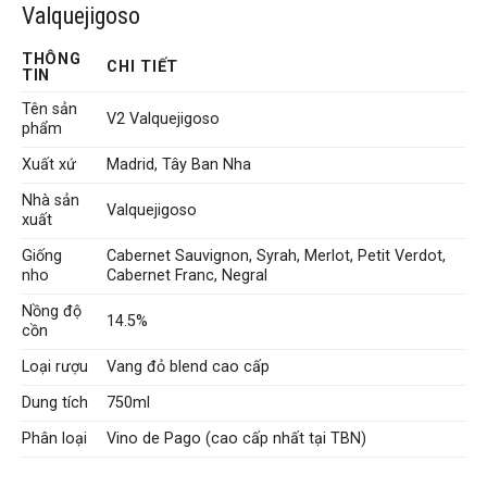
Valquejigoso
THÔNG
CHI TIẾT
TIN
Tên sản
V2 Valquejigoso
phẩm
Xuất xứ
Madrid, Tây Ban Nha
Nhà sản
Valquejigoso
xuất
Giống
Cabernet Sauvignon, Syrah, Merlot, Petit Verdot,
nho
Cabernet Franc, Negral
Nồng độ
14.5%
cồn
Loại rượu
Vang đỏ blend cao cấp
Dung tích
750ml
Phân loại
Vino de Pago (cao cấp nhất tại TBN)