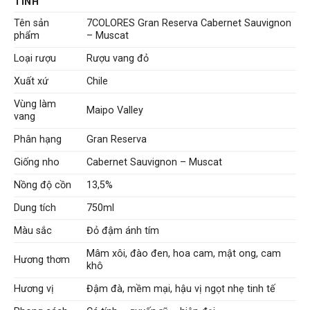
TÍNH
Tên sản
7COLORES Gran Reserva Cabernet Sauvignon
phẩm
– Muscat
Loại rượu
Rượu vang đỏ
Xuất xứ
Chile
Vùng làm
Maipo Valley
vang
Phân hạng
Gran Reserva
Giống nho
Cabernet Sauvignon – Muscat
Nồng độ cồn
13,5%
Dung tích
750ml
Màu sắc
Đỏ đậm ánh tím
Mâm xôi, đào đen, hoa cam, mật ong, cam
Hương thơm
khô
Hương vị
Đậm đà, mềm mại, hậu vị ngọt nhẹ tinh tế