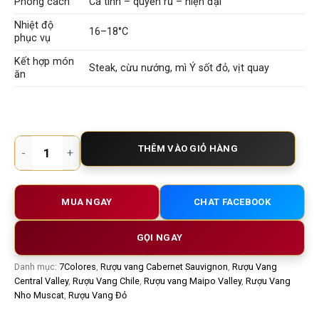
Phong cách
Cá tính – quyến rũ – hiện đại
Nhiệt độ
16–18°C
phục vụ
Kết hợp món
Steak, cừu nướng, mì Ý sốt đỏ, vịt quay
ăn
7COLORES Gran Reserva Cabernet Sauvignon Muscat | Rượu V
THÊM VÀO GIỎ HÀNG
MUA NGAY
CHAT FACEBOOK
GỌI NGAY
Danh mục:
7Colores
,
Rượu vang Cabernet Sauvignon
,
Rượu Vang
Central Valley
,
Rượu Vang Chile
,
Rượu vang Maipo Valley
,
Rượu Vang
Nho Muscat
,
Rượu Vang Đỏ