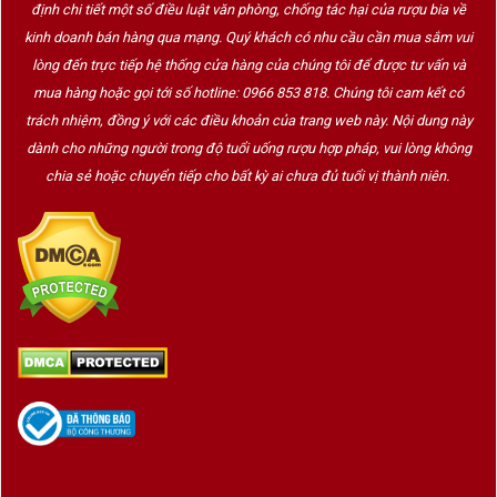
định chi tiết một số điều luật văn phòng, chống tác hại của rượu bia về
Phong cách của 7Colores hướng đến:
kinh doanh bán hàng qua mạng. Quý khách có nhu cầu cần mua sắm vui
lòng đến trực tiếp hệ thống cửa hàng của chúng tôi để được tư vấn và
Sự hiện đại
mua hàng hoặc gọi tới số hotline: 0966 853 818. Chúng tôi cam kết có
Cá tính riêng biệt
trách nhiệm, đồng ý với các điều khoản của trang web này. Nội dung này
dành cho những người trong độ tuổi uống rượu hợp pháp, vui lòng không
Tính nghệ thuật trong từng chai vang
chia sẻ hoặc chuyển tiếp cho bất kỳ ai chưa đủ tuổi vị thành niên.
Trải nghiệm thưởng thức đầy cảm xúc
Các dòng vang của hãng luôn được đánh giá cao
bởi:
Thiết kế nổi bật
Hương vị dễ tiếp cận
Chất lượng ổn định
Giá trị vượt trội trong phân khúc
Trong đó, 7COLORES Gran Reserva Cabernet