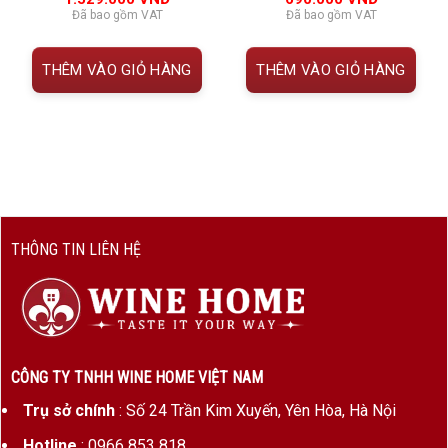
đánh giá
đánh giá
Chile”, chai vang mang đến chiều sâu hương vị nổi
Đã bao gồm VAT
Đã bao gồm VAT
bật với tầng trái cây chín, hoa cam, mật ong và
hậu vị mượt mà đầy tinh tế.
THÊM VÀO GIỎ HÀNG
THÊM VÀO GIỎ HÀNG
 VNĐ.
Đây là lựa chọn lý tưởng dành cho:
Người yêu vang mới lạ
Tiệc steak sang trọng
Quà biếu tinh tế
THÔNG TIN LIÊN HỆ
Người thích vang đậm nhưng mềm mại
Những buổi tối thưởng thức vang đầy cảm xúc
Giới Thiệu Thương Hiệu 7COLORES
CÔNG TY TNHH WINE HOME VIỆT NAM
Trụ sở chính
: Số 24 Trần Kim Xuyến, Yên Hòa, Hà Nội
Hotline
: 0966 853 818