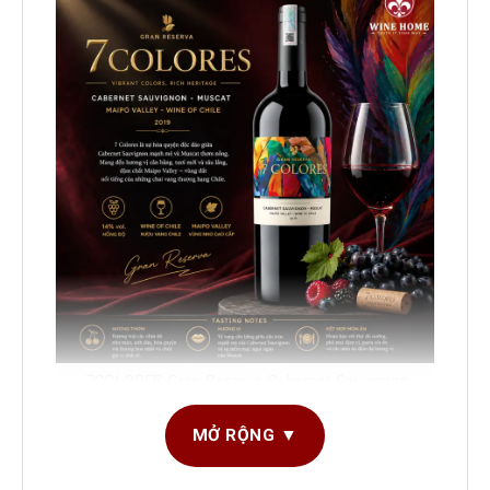
7COLORES Gran Reserva Cabernet Sauvignon
Muscat | Rượu Vang Chile Cao Cấp
MỞ RỘNG ▼
Trong thế giới
rượu vang
, những chai blend độc