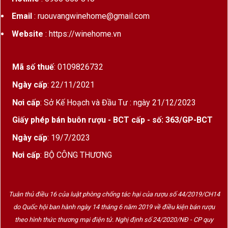
Email
: ruouvangwinehome@gmail.com
Website
: https://winehome.vn
Mã số thuế
: 0109826732
Ngày cấp
: 22/11/2021
Nơi cấp
: Sở Kế Hoạch và Đầu Tư : ngày 21/12/2023
Giấy phép bán buôn rượu - BCT cấp - số: 363/GP-BCT
Ngày cấp
: 19/7/2023
Khám Phá Thương Hiệu 7Colores
Nơi cấp
: BỘ CÔNG THƯƠNG
7Colores là thương hiệu vang nổi tiếng đến từ
Tuân thủ điều 16 của luật phòng chống tác hại của rượu số 44/2019/CH14
Chile, lấy cảm hứng từ loài chim “Seven-colored
do Quốc hội ban hành ngày 14 tháng 6 năm 2019 về điều kiện bán rượu
Tanager” – biểu tượng của màu sắc, nghệ thuật và
theo hình thức thương mại điện tử. Nghị định số 24/2020/NĐ - CP quy
sự sáng tạo.