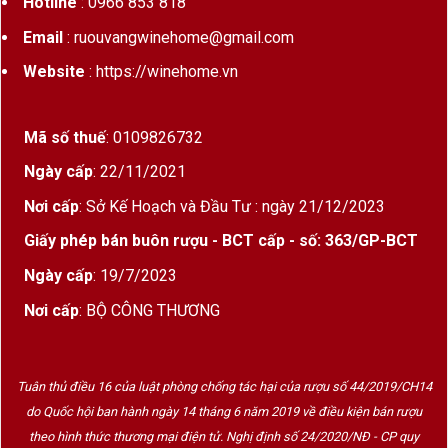
Hotline
: 0966 853 818
Tên gọi “7Colores” mang ý nghĩa bảy sắc màu
Email
: ruouvangwinehome@gmail.com
của cảm xúc, thiên nhiên và trải nghiệm vị giác.
Website
: https://winehome.vn
Mỗi dòng vang của hãng đều đại diện cho một
phong cách thưởng thức khác nhau, từ dễ tiếp cận
Mã số thuế
: 0109826732
cho người mới đến các dòng Icon cao cấp dành
cho giới sành vang.
Ngày cấp
: 22/11/2021
Nơi cấp
: Sở Kế Hoạch và Đầu Tư : ngày 21/12/2023
Trong đó, 7COLORES ICON Cabernet Sauvignon
được xem là “đỉnh cao” của nhà sản xuất, nơi hội
Giấy phép bán buôn rượu - BCT cấp - số: 363/GP-BCT
tụ:
Ngày cấp
: 19/7/2023
Những niên vụ nho xuất sắc
Nơi cấp
: BỘ CÔNG THƯƠNG
Quy trình tuyển chọn nghiêm ngặt
Kỹ thuật ủ thùng sồi cao cấp
Tuân thủ điều 16 của luật phòng chống tác hại của rượu số 44/2019/CH14
Triết lý làm vang tinh tế và đầy chiều sâu
do Quốc hội ban hành ngày 14 tháng 6 năm 2019 về điều kiện bán rượu
theo hình thức thương mại điện tử. Nghị định số 24/2020/NĐ - CP quy