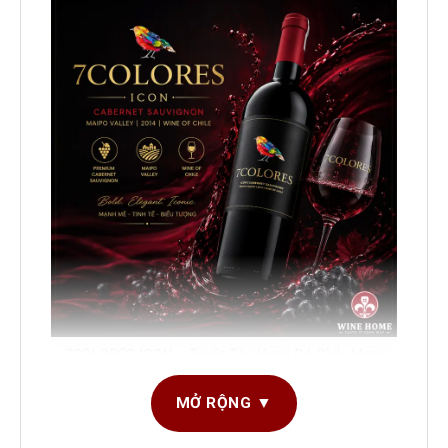
7COLORES ICON – Tuyệt Tác Vang Đỏ Chile Mang
Đậm Dấu Ấn Đẳng Cấp
MỞ RỘNG ▼
Trong thế giới
rượu vang Chile
, có những chai vang