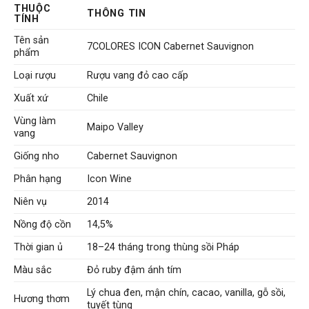
là:
tại
THUỘC
THÔNG TIN
2.145.000 VNĐ.
là:
TÍNH
1.950.000 VNĐ.
Tên sản
7COLORES ICON Cabernet Sauvignon
phẩm
Loại rượu
Rượu vang đỏ cao cấp
Xuất xứ
Chile
Vùng làm
Maipo Valley
vang
Giống nho
Cabernet Sauvignon
Phân hạng
Icon Wine
Niên vụ
2014
Nồng độ cồn
14,5%
Thời gian ủ
18–24 tháng trong thùng sồi Pháp
Màu sắc
Đỏ ruby đậm ánh tím
Lý chua đen, mận chín, cacao, vanilla, gỗ sồi,
Hương thơm
tuyết tùng