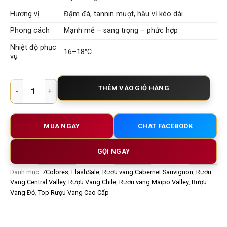
Hương vị
Đậm đà, tannin mượt, hậu vị kéo dài
Phong cách
Mạnh mẽ – sang trọng – phức hợp
Nhiệt độ phục
16–18°C
vụ
7COLORES ICON – Biểu Tượng Vang Đỏ Chile Dành Cho Giới S
THÊM VÀO GIỎ HÀNG
MUA NGAY
CHAT FACEBOOK
GỌI NGAY
Danh mục:
7Colores
,
FlashSale
,
Rượu vang Cabernet Sauvignon
,
Rượu
Vang Central Valley
,
Rượu Vang Chile
,
Rượu vang Maipo Valley
,
Rượu
Vang Đỏ
,
Top Rượu Vang Cao Cấp