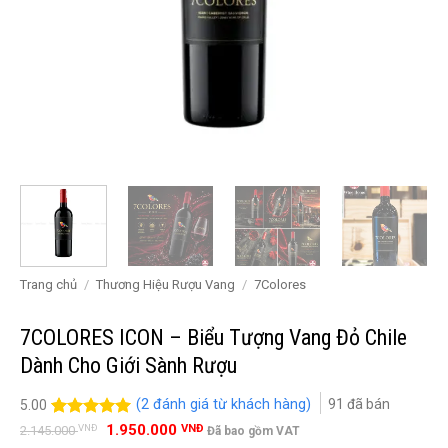
Trang chủ
/
Thương Hiệu Rượu Vang
/
7Colores
7COLORES ICON – Biểu Tượng Vang Đỏ Chile
Dành Cho Giới Sành Rượu
(
2
đánh giá từ khách hàng)
91
đã bán
5.00
Giá
Giá
5.00
2
trên 5
1.950.000
VNĐ
VNĐ
2.145.000
Đã bao gồm VAT
gốc
hiện
đánh giá