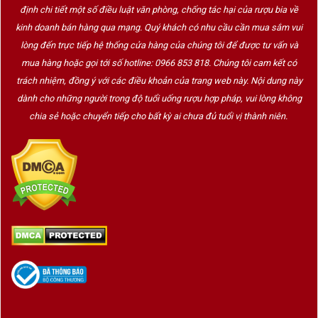
định chi tiết một số điều luật văn phòng, chống tác hại của rượu bia về
Maipo Valley – Thánh Địa Cabernet Sauvignon
kinh doanh bán hàng qua mạng. Quý khách có nhu cầu cần mua sắm vui
Của Chile
lòng đến trực tiếp hệ thống cửa hàng của chúng tôi để được tư vấn và
Khi nhắc đến rượu vang Cabernet Sauvignon Chile
mua hàng hoặc gọi tới số hotline: 0966 853 818. Chúng tôi cam kết có
trách nhiệm, đồng ý với các điều khoản của trang web này. Nội dung này
cao cấp, Maipo Valley luôn là cái tên được giới
dành cho những người trong độ tuổi uống rượu hợp pháp, vui lòng không
chuyên môn đánh giá hàng đầu.
chia sẻ hoặc chuyển tiếp cho bất kỳ ai chưa đủ tuổi vị thành niên.
Nằm gần dãy Andes hùng vĩ, Maipo Valley sở
hữu:
Khí hậu khô ráo ổn định
Biên độ nhiệt ngày đêm lý tưởng
Đất phù sa pha cát giàu khoáng
Nguồn nước băng tan tinh khiết
Chính điều kiện tự nhiên hoàn hảo này giúp nho
Cabernet Sauvignon phát triển chậm, tích tụ