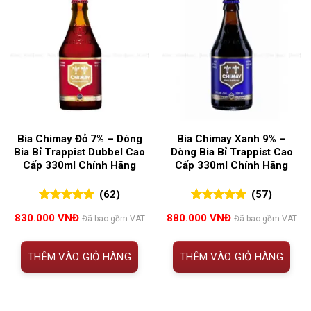
Bia Chimay Đỏ 7% – Dòng
Bia Chimay Xanh 9% –
Bia Bỉ Trappist Dubbel Cao
Dòng Bia Bỉ Trappist Cao
Cấp 330ml Chính Hãng
Cấp 330ml Chính Hãng
(62)
(57)
5.00
62
trên 5
5.00
57
trên 5
830.000
VNĐ
880.000
VNĐ
Đã bao gồm VAT
Đã bao gồm VAT
đánh giá
đánh giá
THÊM VÀO GIỎ HÀNG
THÊM VÀO GIỎ HÀNG