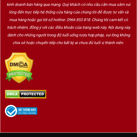
Dùng ly tulip để cảm nhận lớp bọt và aroma
kinh doanh bán hàng qua mạng. Quý khách có nhu cầu cần mua sắm vui
lòng đến trực tiếp hệ thống cửa hàng của chúng tôi để được tư vấn và
đặc trưng
mua hàng hoặc gọi tới số hotline: 0966 853 818. Chúng tôi cam kết có
Kết hợp với phô mai Chimay, xúc xích hun khói,
trách nhiệm, đồng ý với các điều khoản của trang web này. Nội dung này
thịt nguội hoặc chocolate đen
dành cho những người trong độ tuổi uống rượu hợp pháp, vui lòng không
chia sẻ hoặc chuyển tiếp cho bất kỳ ai chưa đủ tuổi vị thành niên.
Có thể để ủ thêm vài năm nếu bảo quản
đúng cách – tăng chiều sâu
5. Ai nên chọn bia Chimay Đỏ 7%?
Người yêu
bia thủ công cao cấp, nhẹ nhàng
và dễ cảm nhận
Người mới bắt đầu khám phá dòng
Trappist Bỉ
Các tín đồ
bia nhập khẩu chính hãng, chất
lượng ổn định