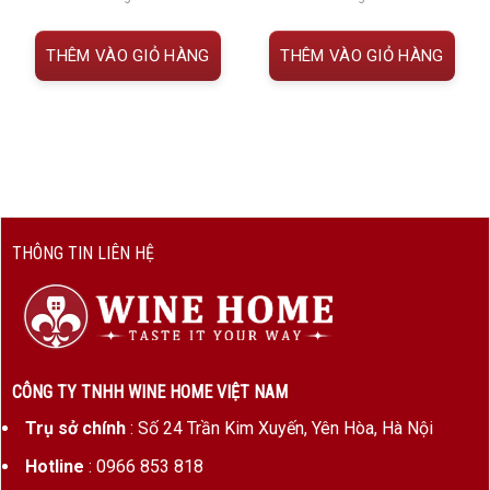
2. Đặc điểm hương vị
THÊM VÀO GIỎ HÀNG
THÊM VÀO GIỎ HÀNG
Màu sắc:
Nâu hổ phách trong suốt, ánh đồng
quyến rũ
Hương thơm:
Trái cây đỏ (mận, mâm xôi),
caramel, mạch nha rang
Vị bia:
Ngọt nhẹ lúc đầu, cân bằng giữa vị trái
cây và đắng nhẹ ở hậu
THÔNG TIN LIÊN HỆ
Cấu trúc:
Sánh mịn, carbon hóa vừa phải, dễ
uống nhưng vẫn có chiều sâu
Hậu vị:
Ấm áp, thơm mùi men đặc trưng, kéo
CÔNG TY TNHH WINE HOME VIỆT NAM
dài dễ chịu
Trụ sở chính
: Số 24 Trần Kim Xuyến, Yên Hòa, Hà Nội
Hotline
: 0966 853 818
3. Vì sao nên chọn Chimay Đỏ?