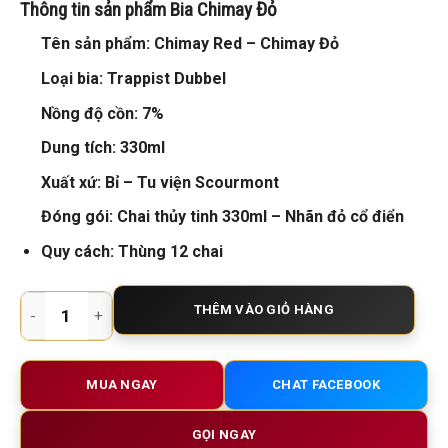
Thông tin sản phẩm
Bia Chimay Đỏ
Tên sản phẩm: Chimay Red – Chimay Đỏ
Loại bia: Trappist Dubbel
Nồng độ cồn: 7%
Dung tích: 330ml
Xuất xứ: Bỉ – Tu viện Scourmont
Đóng gói: Chai thủy tinh 330ml – Nhãn đỏ cổ điển
Quy cách: Thùng 12 chai
Bia Chimay Đỏ 7% - Dòng Bia Bỉ Trappist Dubbel Cao Cấp 330
THÊM VÀO GIỎ HÀNG
MUA NGAY
CHAT FACEBOOK
GỌI NGAY