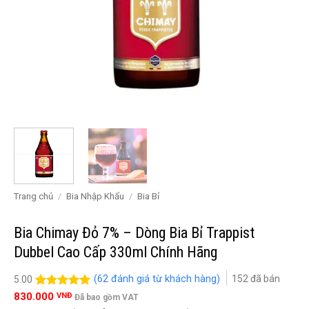
Trang chủ
/
Bia Nhập Khẩu
/
Bia Bỉ
Bia Chimay Đỏ 7% – Dòng Bia Bỉ Trappist
Dubbel Cao Cấp 330ml Chính Hãng
(
62
đánh giá từ khách hàng)
152
đã bán
5.00
5.00
62
trên 5
830.000
VNĐ
Đã bao gồm VAT
đánh giá