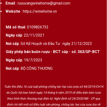
Email
: ruouvangwinehome@gmail.com
Là dòng bia
Trappist lâu đời nhất
trong bộ
sưu tập Chimay
Website
: https://winehome.vn
Hương vị
nhẹ nhàng hơn Chimay Xanh
,
phù hợp người mới làm quen bia tu viện
Mã số thuế
: 0109826732
Ngày cấp
: 22/11/2021
Được sản xuất hoàn toàn trong tu viện, theo
quy định Trappist nghiêm ngặt
Nơi cấp
: Sở Kế Hoạch và Đầu Tư : ngày 21/12/2023
Giấy phép bán buôn rượu - BCT cấp - số: 363/GP-BCT
Thích hợp kết hợp món ăn – từ phô mai Bỉ, thịt
nguội, tới các món Âu
Ngày cấp
: 19/7/2023
Nơi cấp
: BỘ CÔNG THƯƠNG
Phù hợp làm quà tặng cho người sành bia hoặc
đối tác cao cấp
Tuân thủ điều 16 của luật phòng chống tác hại của rượu số 44/2019/CH14
4. Thưởng thức đúng cách
do Quốc hội ban hành ngày 14 tháng 6 năm 2019 về điều kiện bán rượu
theo hình thức thương mại điện tử. Nghị định số 24/2020/NĐ - CP quy
Ướp lạnh nhẹ từ 8–10°C để dậy hương
định chi tiết một số điều luật văn phòng, chống tác hại của rượu bia về