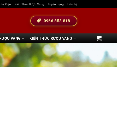
& Sự Kiện
Kiến Thức Rượu Vang
Tuyển dụng
Liên hệ
0966 853 818
 RƯỢU VANG
KIẾN THỨC RƯỢU VANG