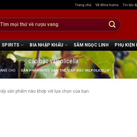
Trang chủ
Về Wine home
Tin tức 
:
SPIRITS
BIA NHẬP KHẨU
SÂM NGỌC LINH
PHỤ KIỆN
cấp bậc valpolicella
RANG CHỦ
/
SẢN PHẨM ĐƯỢC GẮN THẺ “CẤP BẬC VALPOLICELLA”
hấy sản phẩm nào khớp với lựa chọn của bạn.