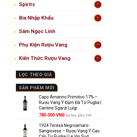
Spirits
Bia Nhập Khẩu
Sâm Ngọc Linh
Phụ Kiện Rượu Vang
Kiến Thức Rượu Vang
LỌC THEO GIÁ
SẢN PHẨM MỚI
Capo Amarino Primitivo 17% –
Rượu Vang Ý Đậm Đà Từ Puglia |
Cantine Sgarzi Luigi
Giá
Giá
780.000
VNĐ
Đã bao gồm VAT
gốc
hiện
1924 Teresa Negroamaro-
là:
tại
Sangiovese – Rượu Vang Ý Cao
858.000 VNĐ.
là:
Cấp Từ Puglia | Le Vin Sud
780.000 VNĐ.