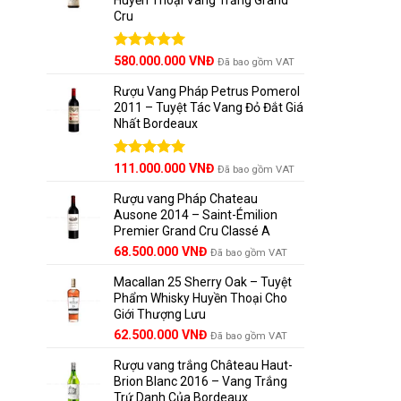
Cru
Được xếp
580.000.000
VNĐ
Đã bao gồm VAT
hạng
5.00
5 sao
Rượu Vang Pháp Petrus Pomerol
2011 – Tuyệt Tác Vang Đỏ Đắt Giá
Nhất Bordeaux
Giá
Được xếp
Giá
111.000.000
VNĐ
Đã bao gồm VAT
hạng
5.00
gốc
hiện
5 sao
Rượu vang Pháp Chateau
là:
tại
Ausone 2014 – Saint-Émilion
125.000.000 VNĐ.
là:
Premier Grand Cru Classé A
111.000.000 VNĐ.
68.500.000
VNĐ
Đã bao gồm VAT
Macallan 25 Sherry Oak – Tuyệt
Phẩm Whisky Huyền Thoại Cho
Giới Thượng Lưu
Giá
Giá
62.500.000
VNĐ
Đã bao gồm VAT
gốc
hiện
Rượu vang trắng Château Haut-
là:
tại
Brion Blanc 2016 – Vang Trắng
65.000.000 VNĐ.
là:
Trứ Danh Của Bordeaux
62.500.000 VNĐ.