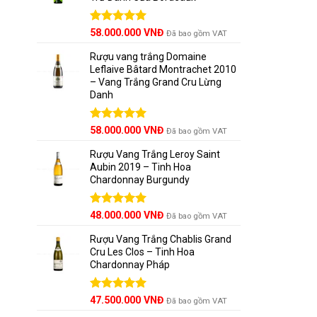
Được xếp
58.000.000
VNĐ
Đã bao gồm VAT
hạng
5.00
5 sao
Rượu vang trắng Domaine
Leflaive Bâtard Montrachet 2010
– Vang Trắng Grand Cru Lừng
Danh
Được xếp
58.000.000
VNĐ
Đã bao gồm VAT
hạng
5.00
5 sao
Rượu Vang Trắng Leroy Saint
Aubin 2019 – Tinh Hoa
Chardonnay Burgundy
Được xếp
48.000.000
VNĐ
Đã bao gồm VAT
hạng
5.00
5 sao
Rượu Vang Trắng Chablis Grand
Cru Les Clos – Tinh Hoa
Chardonnay Pháp
Được xếp
47.500.000
VNĐ
Đã bao gồm VAT
hạng
5.00