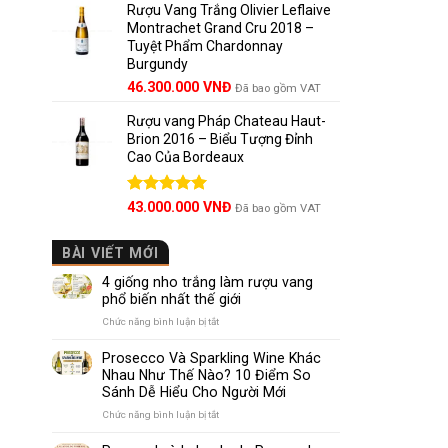
5 sao
Rượu Vang Trắng Olivier Leflaive
Montrachet Grand Cru 2018 –
Tuyệt Phẩm Chardonnay
Burgundy
46.300.000
VNĐ
Đã bao gồm VAT
Rượu vang Pháp Chateau Haut-
Brion 2016 – Biểu Tượng Đỉnh
Cao Của Bordeaux
Được xếp
43.000.000
VNĐ
Đã bao gồm VAT
hạng
5.00
5 sao
BÀI VIẾT MỚI
4 giống nho trắng làm rượu vang
phổ biến nhất thế giới
ở
Chức năng bình luận bị tắt
4
giống
Prosecco Và Sparkling Wine Khác
nho
Nhau Như Thế Nào? 10 Điểm So
trắng
Sánh Dễ Hiểu Cho Người Mới
làm
rượu
ở
Chức năng bình luận bị tắt
vang
Prosecco
phổ
Và