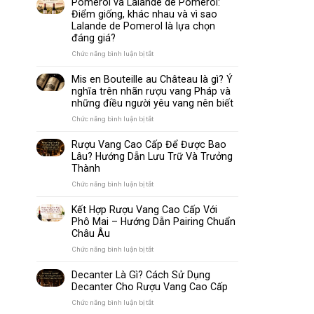
Pomerol và Lalande de Pomerol:
biến
Sparkling
Điểm giống, khác nhau và vì sao
nhất
Wine
Lalande de Pomerol là lựa chọn
thế
Khác
đáng giá?
giới
Nhau
Như
ở
Chức năng bình luận bị tắt
Thế
Pomerol
Nào?
và
Mis en Bouteille au Château là gì? Ý
10
Lalande
nghĩa trên nhãn rượu vang Pháp và
Điểm
de
những điều người yêu vang nên biết
So
Pomerol:
Sánh
Điểm
ở
Chức năng bình luận bị tắt
Dễ
giống,
Mis
Hiểu
khác
en
Rượu Vang Cao Cấp Để Được Bao
Cho
nhau
Bouteille
Lâu? Hướng Dẫn Lưu Trữ Và Trưởng
Người
và
au
Mới
Thành
vì
Château
sao
là
ở
Chức năng bình luận bị tắt
Lalande
gì?
Rượu
de
Ý
Vang
Kết Hợp Rượu Vang Cao Cấp Với
Pomerol
nghĩa
Cao
Phô Mai – Hướng Dẫn Pairing Chuẩn
là
trên
Cấp
Châu Âu
lựa
nhãn
Để
chọn
rượu
Được
ở
Chức năng bình luận bị tắt
đáng
vang
Bao
Kết
giá?
Pháp
Lâu?
Hợp
Decanter Là Gì? Cách Sử Dụng
và
Hướng
Rượu
Decanter Cho Rượu Vang Cao Cấp
những
Dẫn
Vang
điều
Lưu
Cao
ở
Chức năng bình luận bị tắt
người
Trữ
Cấp
Decanter