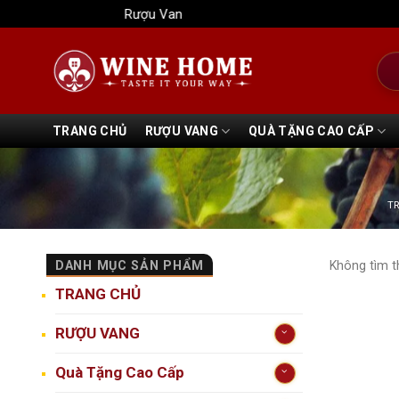
Bỏ
Rượu Vang Wine Home
qua
nội
Tìm
dung
kiếm
TRANG CHỦ
RƯỢU VANG
QUÀ TẶNG CAO CẤP
T
DANH MỤC SẢN PHẨM
Không tìm t
TRANG CHỦ
RƯỢU VANG
Quà Tặng Cao Cấp