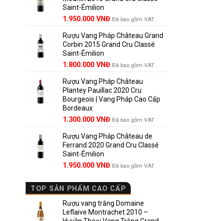
Saint-Émilion
1.900.000 VNĐ.
Giá
Giá
1.950.000
VNĐ
Đã bao gồm VAT
gốc
hiện
Rượu Vang Pháp Château Grand
là:
tại
Corbin 2015 Grand Cru Classé
2.950.000 VNĐ.
là:
Saint-Émilion
1.950.000 VNĐ.
Giá
Giá
1.800.000
VNĐ
Đã bao gồm VAT
gốc
hiện
Rượu Vang Pháp Château
là:
tại
Plantey Pauillac 2020 Cru
2.500.000 VNĐ.
là:
Bourgeois | Vang Pháp Cao Cấp
1.800.000 VNĐ.
Bordeaux
Giá
Giá
1.300.000
VNĐ
Đã bao gồm VAT
gốc
hiện
Rượu Vang Pháp Château de
là:
tại
Ferrand 2020 Grand Cru Classé
1.850.000 VNĐ.
là:
Saint-Émilion
1.300.000 VNĐ.
Giá
Giá
1.950.000
VNĐ
Đã bao gồm VAT
gốc
hiện
là:
tại
TOP SẢN PHẨM CAO CẤP
2.800.000 VNĐ.
là:
1.950.000 VNĐ.
Rượu vang trắng Domaine
Leflaive Montrachet 2010 –
Huyền Thoại Vang Trắng Grand