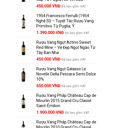
Giá
Giá
450.000
VNĐ
Đã bao gồm VAT
gốc
hiện
1954 Francesco Ferrulli (1954
là:
tại
Nghệ Sĩ) – Tuyệt Tác Rượu Vang
495.000 VNĐ.
là:
Primitivo Từ Puglia, Ý
450.000 VNĐ.
Giá
Giá
1.390.000
VNĐ
Đã bao gồm VAT
gốc
hiện
Rượu Vang Ngọt Actino Sweet
là:
tại
Red Wine – Vẻ Đẹp Ngọt Ngào Từ
1.529.000 VNĐ.
là:
Tây Ban Nha
1.390.000 VNĐ.
450.000
VNĐ
Đã bao gồm VAT
Rượu Vang Ngọt Galasso Le
Novelle Della Pescara Semi Dolce
10%
650.000
VNĐ
Đã bao gồm VAT
Rượu Vang Pháp Château Cap de
Mourlin 2015 Grand Cru Classé
Saint-Émilion
Giá
Giá
1.900.000
VNĐ
Đã bao gồm VAT
gốc
hiện
Rượu Vang Pháp Château Cap de
là:
tại
Mourlin 2010 Grand Cru Classé
2.800.000 VNĐ.
là: