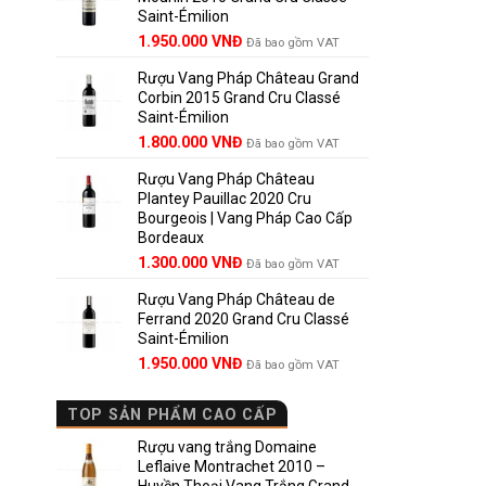
Saint-Émilion
1.900.000 VNĐ.
Giá
Giá
1.950.000
VNĐ
Đã bao gồm VAT
gốc
hiện
Rượu Vang Pháp Château Grand
là:
tại
Corbin 2015 Grand Cru Classé
2.950.000 VNĐ.
là:
Saint-Émilion
1.950.000 VNĐ.
Giá
Giá
1.800.000
VNĐ
Đã bao gồm VAT
gốc
hiện
Rượu Vang Pháp Château
là:
tại
Plantey Pauillac 2020 Cru
2.500.000 VNĐ.
là:
Bourgeois | Vang Pháp Cao Cấp
1.800.000 VNĐ.
Bordeaux
Giá
Giá
1.300.000
VNĐ
Đã bao gồm VAT
gốc
hiện
Rượu Vang Pháp Château de
là:
tại
Ferrand 2020 Grand Cru Classé
1.850.000 VNĐ.
là:
Saint-Émilion
1.300.000 VNĐ.
Giá
Giá
1.950.000
VNĐ
Đã bao gồm VAT
gốc
hiện
là:
tại
TOP SẢN PHẨM CAO CẤP
2.800.000 VNĐ.
là:
1.950.000 VNĐ.
Rượu vang trắng Domaine
Leflaive Montrachet 2010 –
Huyền Thoại Vang Trắng Grand