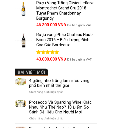
5 sao
Rượu Vang Trắng Olivier Leflaive
Montrachet Grand Cru 2018 –
Tuyệt Phẩm Chardonnay
Burgundy
46.300.000
VNĐ
Đã bao gồm VAT
Rượu vang Pháp Chateau Haut-
Brion 2016 – Biểu Tượng Đỉnh
Cao Của Bordeaux
Được xếp
43.000.000
VNĐ
Đã bao gồm VAT
hạng
5.00
5 sao
BÀI VIẾT MỚI
4 giống nho trắng làm rượu vang
phổ biến nhất thế giới
ở
Chức năng bình luận bị tắt
4
giống
Prosecco Và Sparkling Wine Khác
nho
Nhau Như Thế Nào? 10 Điểm So
trắng
Sánh Dễ Hiểu Cho Người Mới
làm
rượu
ở
Chức năng bình luận bị tắt
vang
Prosecco
phổ
Và