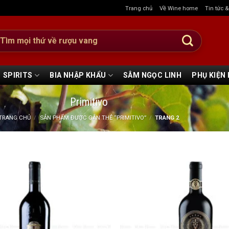
Trang chủ
Về Wine home
Tin tức 
:
SPIRITS
BIA NHẬP KHẨU
SÂM NGỌC LINH
PHỤ KIỆN
Primitivo
TRANG CHỦ
/
SẢN PHẨM ĐƯỢC GẮN THẺ “PRIMITIVO”
/
TRANG 2