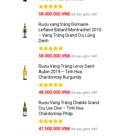
Được xếp
58.000.000
VNĐ
Đã bao gồm VAT
hạng
5.00
5 sao
Rượu vang trắng Domaine
Leflaive Bâtard Montrachet 2010
– Vang Trắng Grand Cru Lừng
Danh
Được xếp
58.000.000
VNĐ
Đã bao gồm VAT
hạng
5.00
5 sao
Rượu Vang Trắng Leroy Saint
Aubin 2019 – Tinh Hoa
Chardonnay Burgundy
Được xếp
48.000.000
VNĐ
Đã bao gồm VAT
hạng
5.00
5 sao
Rượu Vang Trắng Chablis Grand
Cru Les Clos – Tinh Hoa
Chardonnay Pháp
Được xếp
47.500.000
VNĐ
Đã bao gồm VAT
hạng
5.00