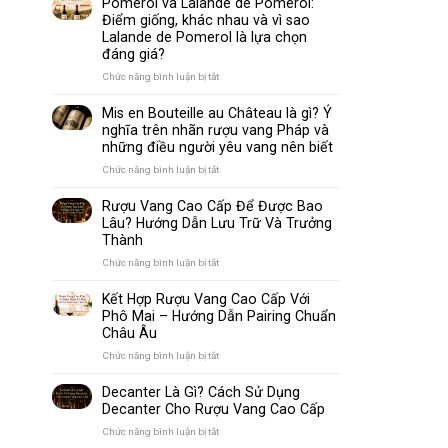
Pomerol và Lalande de Pomerol:
biến
Sparkling
Điểm giống, khác nhau và vì sao
nhất
Wine
Lalande de Pomerol là lựa chọn
thế
Khác
đáng giá?
giới
Nhau
Như
ở
Chức năng bình luận bị tắt
Thế
Pomerol
Nào?
và
Mis en Bouteille au Château là gì? Ý
10
Lalande
nghĩa trên nhãn rượu vang Pháp và
Điểm
de
những điều người yêu vang nên biết
So
Pomerol:
Sánh
Điểm
ở
Chức năng bình luận bị tắt
Dễ
giống,
Mis
Hiểu
khác
en
Rượu Vang Cao Cấp Để Được Bao
Cho
nhau
Bouteille
Lâu? Hướng Dẫn Lưu Trữ Và Trưởng
Người
và
au
Mới
Thành
vì
Château
sao
là
ở
Chức năng bình luận bị tắt
Lalande
gì?
Rượu
de
Ý
Vang
Kết Hợp Rượu Vang Cao Cấp Với
Pomerol
nghĩa
Cao
Phô Mai – Hướng Dẫn Pairing Chuẩn
là
trên
Cấp
Châu Âu
lựa
nhãn
Để
chọn
rượu
Được
ở
Chức năng bình luận bị tắt
đáng
vang
Bao
Kết
giá?
Pháp
Lâu?
Hợp
Decanter Là Gì? Cách Sử Dụng
và
Hướng
Rượu
Decanter Cho Rượu Vang Cao Cấp
những
Dẫn
Vang
điều
Lưu
Cao
ở
Chức năng bình luận bị tắt
người
Trữ
Cấp
Decanter