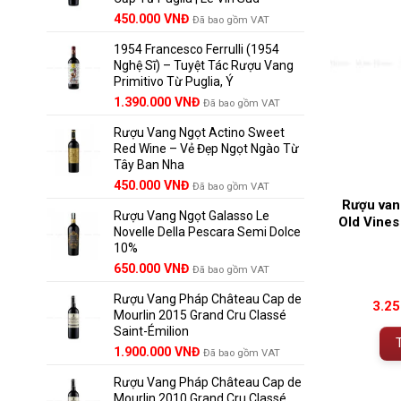
Giá
Giá
450.000
VNĐ
Đã bao gồm VAT
gốc
hiện
1954 Francesco Ferrulli (1954
là:
tại
Nghệ Sĩ) – Tuyệt Tác Rượu Vang
495.000 VNĐ.
là:
Primitivo Từ Puglia, Ý
450.000 VNĐ.
Giá
Giá
1.390.000
VNĐ
Đã bao gồm VAT
gốc
hiện
Rượu Vang Ngọt Actino Sweet
là:
tại
Red Wine – Vẻ Đẹp Ngọt Ngào Từ
1.529.000 VNĐ.
là:
Tây Ban Nha
1.390.000 VNĐ.
450.000
VNĐ
Đã bao gồm VAT
Rượu vang
Rượu Vang Ngọt Galasso Le
Old Vines
Novelle Della Pescara Semi Dolce
10%
650.000
VNĐ
Đã bao gồm VAT
Rượu Vang Pháp Château Cap de
3.2
Mourlin 2015 Grand Cru Classé
Saint-Émilion
Giá
Giá
1.900.000
VNĐ
Đã bao gồm VAT
gốc
hiện
Rượu Vang Pháp Château Cap de
là:
tại
Mourlin 2010 Grand Cru Classé
2.800.000 VNĐ.
là: