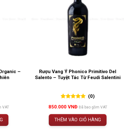
Organic –
Rượu Vang Ý Phonico Primitivo Del
hiên
Salento – Tuyệt Tác Từ Feudi Salentini
(0)
0
0
trên 5
850.000
VNĐ
m VAT
Đã bao gồm VAT
đánh giá
NG
THÊM VÀO GIỎ HÀNG