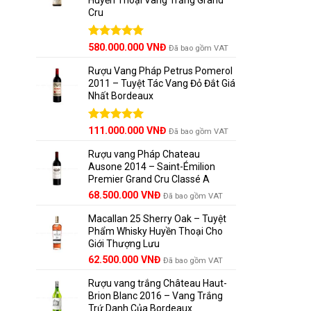
Cru
Được xếp
580.000.000
VNĐ
Đã bao gồm VAT
hạng
5.00
5 sao
Rượu Vang Pháp Petrus Pomerol
2011 – Tuyệt Tác Vang Đỏ Đắt Giá
Nhất Bordeaux
Giá
Được xếp
Giá
111.000.000
VNĐ
Đã bao gồm VAT
hạng
5.00
gốc
hiện
5 sao
Rượu vang Pháp Chateau
là:
tại
Ausone 2014 – Saint-Émilion
125.000.000 VNĐ.
là:
Premier Grand Cru Classé A
111.000.000 VNĐ.
68.500.000
VNĐ
Đã bao gồm VAT
Macallan 25 Sherry Oak – Tuyệt
Phẩm Whisky Huyền Thoại Cho
Giới Thượng Lưu
Giá
Giá
62.500.000
VNĐ
Đã bao gồm VAT
gốc
hiện
Rượu vang trắng Château Haut-
là:
tại
Brion Blanc 2016 – Vang Trắng
65.000.000 VNĐ.
là:
Trứ Danh Của Bordeaux
62.500.000 VNĐ.