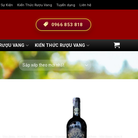
& Sự Kiện
Kiến Thức Rượu Vang
Tuyển dụng
Liên hệ
0966 853 818
 RƯỢU VANG
KIẾN THỨC RƯỢU VANG