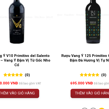
 Ý V10 Primitivo del Salento
Rượu Vang Ý 125 Primitivo 
 – Vang Ý Đậm Vị Từ Gốc Nho
Đậm Đà Hương Vị Tự N
Cổ
(0)
(0)
0
0
trên 5
0
0
trên 5
50.000
VNĐ
695.000
VNĐ
Đã bao gồm VAT
Đã bao gồ
đánh giá
đánh giá
THÊM VÀO GIỎ HÀNG
THÊM VÀO GIỎ HÀ