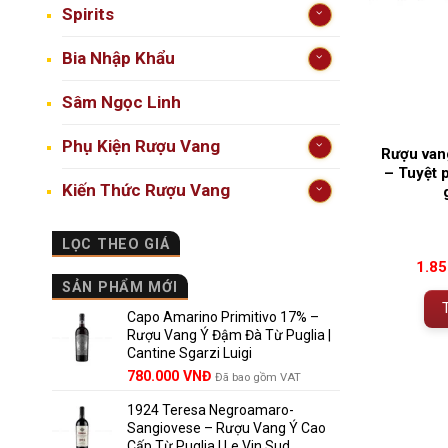
Spirits
Bia Nhập Khẩu
Sâm Ngọc Linh
Phụ Kiện Rượu Vang
Rượu van
– Tuyệt 
Kiến Thức Rượu Vang
LỌC THEO GIÁ
1.8
SẢN PHẨM MỚI
Capo Amarino Primitivo 17% –
Rượu Vang Ý Đậm Đà Từ Puglia |
Cantine Sgarzi Luigi
Giá
Giá
780.000
VNĐ
Đã bao gồm VAT
gốc
hiện
1924 Teresa Negroamaro-
là:
tại
Sangiovese – Rượu Vang Ý Cao
858.000 VNĐ.
là:
Cấp Từ Puglia | Le Vin Sud
780.000 VNĐ.