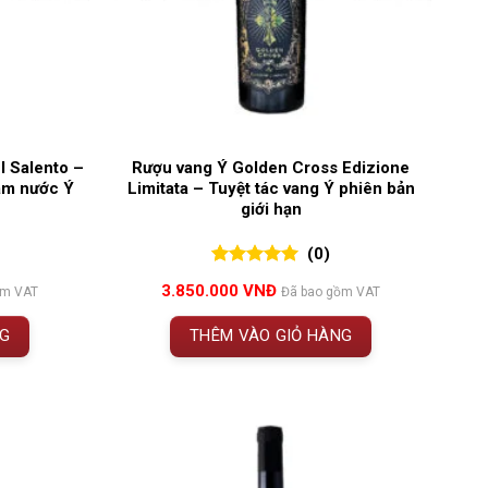
l Salento –
Rượu vang Ý Golden Cross Edizione
am nước Ý
Limitata – Tuyệt tác vang Ý phiên bản
giới hạn
(0)
0
0
trên 5
3.850.000
VNĐ
ồm VAT
Đã bao gồm VAT
đánh giá
NG
THÊM VÀO GIỎ HÀNG