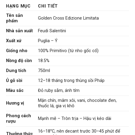
HẠNG MỤC
CHI TIẾT
Tên sản
Golden Cross Edizione Limitata
phẩm
Nhà sản xuất
Feudi Salentini
Xuất xứ
Puglia – Ý
Giống nho
100% Primitivo (từ nho gốc cổ)
Nồng độ cồn
18.5%
Dung tích
750ml
Ủ gỗ sồi
12–18 tháng trong thùng sồi Pháp
Màu sắc
Đỏ ruby sẫm, ánh tím
Mận chín, mâm xôi, vani, chocolate đen,
Hương vị
thuốc lá, gia vị khô
Phong cách
Mạnh mẽ – Tròn trịa – Hậu vị kéo dài
rượu
16–18°C, nên decant trước 30–45 phút để
Thưởng thức