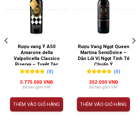
Rượu vang Ý Golden Cross Edizione Limitata
NỒNG ĐỘ
18,5%
Thông tin rượu vang Ý Golden Cross Edizione
QUỐC GIA SẢN XUẤT
Ý
Limitata
Rượu vang Ý A50
Rượu Vang Ngọt Queen
VÙNG LÀM RƯỢU
Puglia
Amarone della
Martina SemiDolce –
HẠNG
CHI TIẾT
Valpolicella Classico
Dẫn Lối Vị Ngọt Tinh Tế
MỤC
Riserva – Tuyệt Tác
Chuẩn Ý
THƯƠNG HIỆU SẢN
Feudi Salentini
Vang Ý Thượng Hạng Từ
(0)
(0)
Tên sản
Golden Cross Edizione Limitata
PHẨM
Tinazzi
0
0
trên 5
0
0
trên 5
phẩm
5.775.000
VNĐ
352.000
VNĐ
đánh giá
đánh giá
Đã bao gồm VAT
Đã bao gồm VAT
Nhà sản
Feudi Salentini
xuất
THÊM VÀO GIỎ HÀNG
THÊM VÀO GIỎ HÀNG
000 VNĐ.
Xuất xứ
Puglia – Ý
Giống
100% Primitivo (từ nho gốc cổ)
nho