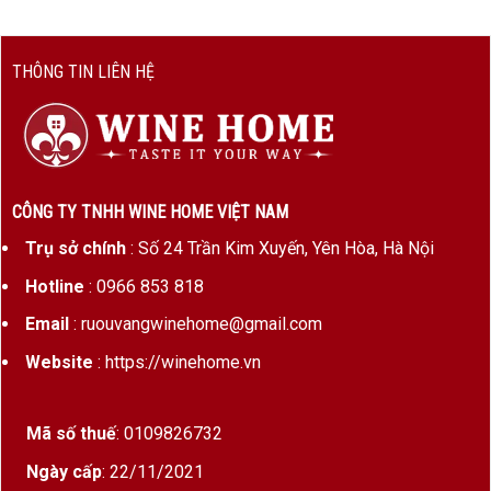
Nồng độ
18.5%
cồn
THÔNG TIN LIÊN HỆ
Dung
750ml
tích
Ủ gỗ sồi
12–18 tháng trong thùng sồi Pháp
Màu sắc
Đỏ ruby sẫm, ánh tím
CÔNG TY TNHH WINE HOME VIỆT NAM
Hương vị
Mận chín, mâm xôi, vani, chocolate
Trụ sở chính
: Số 24 Trần Kim Xuyến, Yên Hòa, Hà Nội
đen, thuốc lá, gia vị khô
Hotline
: 0966 853 818
Phong
Mạnh mẽ – Tròn trịa – Hậu vị kéo
Email
: ruouvangwinehome@gmail.com
cách
dài
Website
: https://winehome.vn
rượu
Thưởng
16–18°C, nên decant trước 30–45
Mã số thuế
: 0109826732
thức
phút để rượu mở hương
Ngày cấp
: 22/11/2021