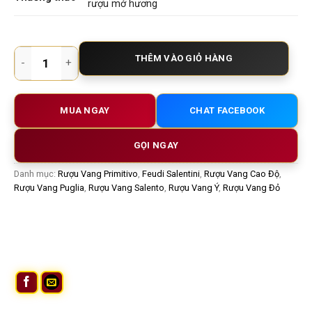
rượu mở hương
Rượu vang Ý Golden Cross Edizione Limitata – Tuyệt tác vang 
THÊM VÀO GIỎ HÀNG
MUA NGAY
CHAT FACEBOOK
GỌI NGAY
Danh mục:
Rượu Vang Primitivo
,
Feudi Salentini
,
Rượu Vang Cao Độ
,
Rượu Vang Puglia
,
Rượu Vang Salento
,
Rượu Vang Ý
,
Rượu Vang Đỏ