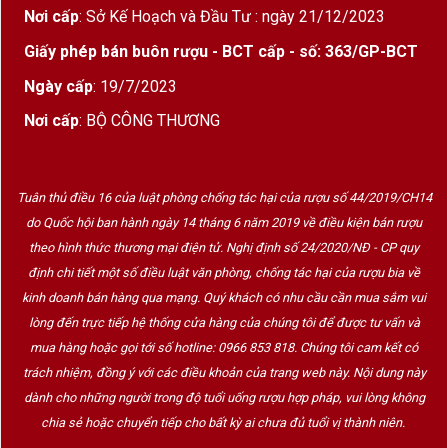
Thương hiệu Feudi Salentini – Niềm tự hào
Nơi cấp
: Sở Kế Hoạch và Đầu Tư : ngày 21/12/2023
của vùng Salento
Giấy phép bán buôn rượu - BCT cấp - số: 363/GP-BCT
Feudi Salentini
, thành lập tại Leporano – tỉnh
Ngày cấp
: 19/7/2023
Taranto (Puglia), là một trong những nhà sản xuất
Nơi cấp
: BỘ CÔNG THƯƠNG
rượu vang hàng đầu miền Nam nước Ý.
Hãng nổi tiếng với:
Sản xuất vang từ
giống nho bản địa
như
Tuân thủ điều 16 của luật phòng chống tác hại của rượu số 44/2019/CH14
Primitivo, Negroamaro
do Quốc hội ban hành ngày 14 tháng 6 năm 2019 về điều kiện bán rượu
theo hình thức thương mại điện tử. Nghị định số 24/2020/NĐ - CP quy
Thiết kế chai ấn tượng, đậm bản sắc văn hóa Ý
định chi tiết một số điều luật văn phòng, chống tác hại của rượu bia về
kinh doanh bán hàng qua mạng. Quý khách có nhu cầu cần mua sắm vui
Các dòng vang cao cấp nổi bật:
125 Organic,
lòng đến trực tiếp hệ thống cửa hàng của chúng tôi để được tư vấn và
Lion King, Phoenix, S.Crucis và Golden
mua hàng hoặc gọi tới số hotline: 0966 853 818. Chúng tôi cam kết có
Cross
trách nhiệm, đồng ý với các điều khoản của trang web này. Nội dung này
dành cho những người trong độ tuổi uống rượu hợp pháp, vui lòng không
Golden Cross là một trong những dòng vang
chia sẻ hoặc chuyển tiếp cho bất kỳ ai chưa đủ tuổi vị thành niên.
flagship
(chủ lực) của hãng, được sản xuất với số