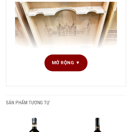
MỞ RỘNG ▼
DUNG TÍCH SẢN
750ml
PHẨM
GIỐNG NHO SẢN
Primitivo
SẢN PHẨM TƯƠNG TỰ
XUẤT
LOẠI RƯỢU
Vang cao độ
,
Vang
đỏ