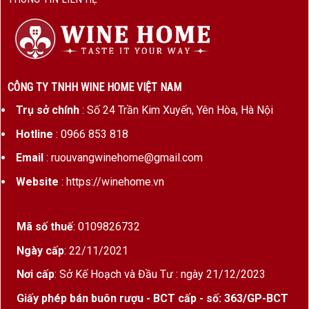
Ủ thùng gỗ
14 tháng trong sồi Pháp
Thưởng thức
16 – 18°C – decanter 2 giờ
ngon nhất
trước khi uống
CÔNG TY TNHH WINE HOME VIỆT NAM
Bảo quản
10 – 15 năm nếu giữ đúng
Trụ sở chính
: Số 24 Trần Kim Xuyến, Yên Hòa, Hà Nội
điều kiện
Hotline
: 0966 853 818
Vùng Đất Tạo Nên Sức Mạnh – Puglia, Miền
Email
: ruouvangwinehome@gmail.com
Nam Nước Ý
Website
: https://winehome.vn
Puglia
, với khí hậu khô nóng, lượng nắng dồi dào
quanh năm, là cái nôi của những chai vang nồng
Mã số thuế
: 0109826732
độ cao nhất nước Ý. Đặc điểm nổi bật:
Ngày cấp
: 22/11/2021
Nho đạt độ chín tối đa, lượng đường cao →
Nơi cấp
: Sở Kế Hoạch và Đầu Tư : ngày 21/12/2023
rượu cồn mạnh tự nhiên
Giấy phép bán buôn rượu - BCT cấp - số: 363/GP-BCT