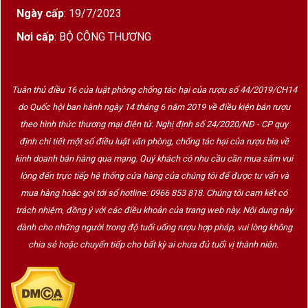
Đất đỏ, vôi, giàu khoáng chất →
hương vị
Ngày cấp
: 19/7/2023
phức tạp
Nơi cấp
: BỘ CÔNG THƯƠNG
Giống nho
Primitivo
được trồng và canh tác
theo phương pháp “lão hóa tự nhiên”
(appassimento bán tự nhiên)
Tuân thủ điều 16 của luật phòng chống tác hại của rượu số 44/2019/CH14
do Quốc hội ban hành ngày 14 tháng 6 năm 2019 về điều kiện bán rượu
theo hình thức thương mại điện tử. Nghị định số 24/2020/NĐ - CP quy
Primitivo – “Người Kể Chuyện” Hương Mạnh Vị
định chi tiết một số điều luật văn phòng, chống tác hại của rượu bia về
Dày
kinh doanh bán hàng qua mạng. Quý khách có nhu cầu cần mua sắm vui
Giống nho Primitivo dùng làm Freya được:
lòng đến trực tiếp hệ thống cửa hàng của chúng tôi để được tư vấn và
mua hàng hoặc gọi tới số hotline: 0966 853 818. Chúng tôi cam kết có
Chọn lọc kỹ lưỡng từng chùm nho thủ công
trách nhiệm, đồng ý với các điều khoản của trang web này. Nội dung này
dành cho những người trong độ tuổi uống rượu hợp pháp, vui lòng không
Thu hoạch muộn
→ hàm lượng đường cao
chia sẻ hoặc chuyển tiếp cho bất kỳ ai chưa đủ tuổi vị thành niên.
Phơi khô tự nhiên ngoài vườn
trước khi ép →
cô đặc hương vị