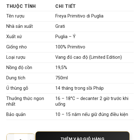
THUỘC TÍNH
CHI TIẾT
Tên rượu
Freya Primitivo di Puglia
Nhà sản xuất
Grati
Xuất xứ
Puglia – Ý
Giống nho
100% Primitivo
Loại rượu
Vang đỏ cao độ (Limited Edition)
Nồng độ cồn
19,5%
Dung tích
750ml
Ủ thùng gỗ
14 tháng trong sồi Pháp
Thưởng thức ngon
16 – 18°C – decanter 2 giờ trước khi
nhất
uống
Bảo quản
10 – 15 năm nếu giữ đúng điều kiện
Rượu vang Ý Freya Primitivo di Puglia 19,5% – Nữ thần rượu va
THÊM VÀO GIỎ HÀNG