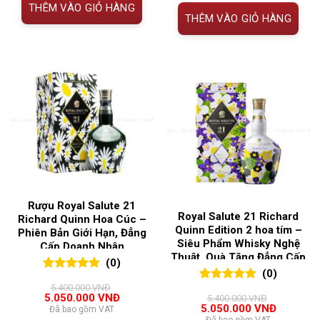
THÊM VÀO GIỎ HÀNG
5.050.00
THÊM VÀO GIỎ HÀNG
Rượu Royal Salute 21
Royal Salute 21 Richard
Richard Quinn Hoa Cúc –
Quinn Edition 2 hoa tím –
Phiên Bản Giới Hạn, Đẳng
Siêu Phẩm Whisky Nghệ
Cấp Doanh Nhân
Thuật, Quà Tặng Đẳng Cấp
(0)
(0)
0
0
trên 5
5.400.000
VNĐ
0
0
trên 5
đánh giá
Giá
Giá
5.050.000
VNĐ
5.400.000
VNĐ
đánh giá
gốc
hiện
Giá
Giá
5.050.000
VNĐ
Đã bao gồm VAT
là:
tại
gốc
hiện
Đã bao gồm VAT