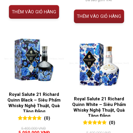
5.400.000 VNĐ.
là:
là:
tại
5.050.000 VNĐ.
5.400.000 VNĐ.
là:
THÊM VÀO GIỎ HÀNG
5.050.00
THÊM VÀO GIỎ HÀNG
Royal Salute 21 Richard
Royal Salute 21 Richard
Quinn Black – Siêu Phẩm
Quinn White – Siêu Phẩm
Whisky Nghệ Thuật, Quà
Whisky Nghệ Thuật, Quà
Tặng Đẳng
Tặng Đẳng
(0)
(0)
0
0
trên 5
5.400.000
VNĐ
0
0
trên 5
đánh giá
Giá
Giá
5.050.000
VNĐ
5.400.000
VNĐ