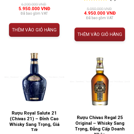
0
0
trên 5
6.200.000
VNĐ
0
0
trên 5
đánh giá
Giá
Giá
5.950.000
VNĐ
5.050.000
VNĐ
đánh giá
gốc
hiện
Giá
Giá
4.950.000
VNĐ
Đã bao gồm VAT
là:
tại
gốc
hiện
Đã bao gồm VAT
6.200.000 VNĐ.
là:
là:
tại
5.950.000 VNĐ.
5.050.000 VNĐ.
là:
THÊM VÀO GIỎ HÀNG
4.950.00
THÊM VÀO GIỎ HÀNG
Rượu Royal Salute 21
Rượu Chivas Regal 25
(Chivas 21) – Đỉnh Cao
Original – Whisky Sang
Whisky Sang Trọng, Giá
Trọng, Đẳng Cấp Doanh
Tốt