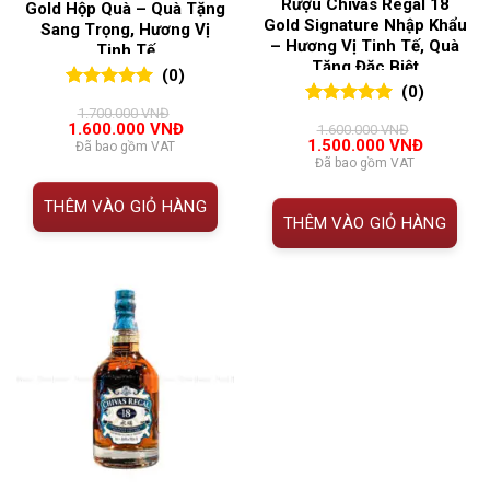
Rượu Chivas Regal 18
Gold Hộp Quà – Quà Tặng
Gold Signature Nhập Khẩu
Sang Trọng, Hương Vị
– Hương Vị Tinh Tế, Quà
Tinh Tế
Tặng Đặc Biệt
(0)
(0)
0
0
trên 5
1.700.000
VNĐ
0
0
trên 5
đánh giá
Giá
Giá
1.600.000
VNĐ
1.600.000
VNĐ
đánh giá
gốc
hiện
Giá
Giá
1.500.000
VNĐ
Đã bao gồm VAT
là:
tại
gốc
hiện
Đã bao gồm VAT
1.700.000 VNĐ.
là:
là:
tại
1.600.000 VNĐ.
1.600.000 VNĐ.
là:
THÊM VÀO GIỎ HÀNG
1.500.00
THÊM VÀO GIỎ HÀNG