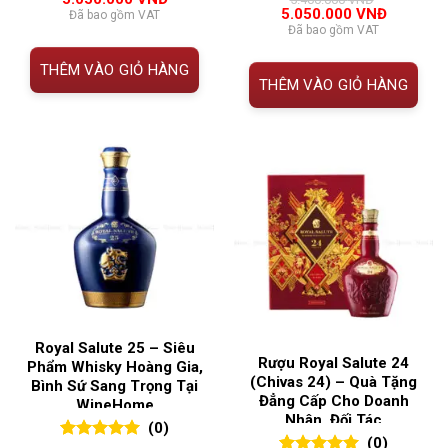
đánh giá
gốc
hiện
Giá
Giá
5.050.000
VNĐ
Đã bao gồm VAT
là:
tại
gốc
hiện
Đã bao gồm VAT
5.400.000 VNĐ.
là:
là:
tại
5.050.000 VNĐ.
5.400.000 VNĐ.
là:
THÊM VÀO GIỎ HÀNG
5.050.00
THÊM VÀO GIỎ HÀNG
Royal Salute 25 – Siêu
Rượu Royal Salute 24
Phẩm Whisky Hoàng Gia,
(Chivas 24) – Quà Tặng
Bình Sứ Sang Trọng Tại
Đẳng Cấp Cho Doanh
WineHome
Nhân, Đối Tác
(0)
(0)