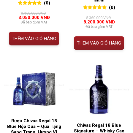
Nhân
(0)
(0)
0
0
trên 5
3.150.000
VNĐ
0
0
trên 5
đánh giá
Giá
Giá
3.050.000
VNĐ
8.360.000
VNĐ
đánh giá
gốc
hiện
Giá
Giá
8.200.000
VNĐ
Đã bao gồm VAT
là:
tại
gốc
hiện
Đã bao gồm VAT
3.150.000 VNĐ.
là:
là:
tại
3.050.000 VNĐ.
8.360.000 VNĐ.
là:
THÊM VÀO GIỎ HÀNG
8.200.00
THÊM VÀO GIỎ HÀNG
Rượu Chivas Regal 18
Chivas Regal 18 Blue
Blue Hộp Quà – Quà Tặng
Signature – Whisky Cao
Sang Trọng, Hương Vị