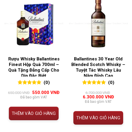
Rượu Whisky Ballantines
Ballantines 30 Year Old
Finest Hộp Quà 700ml –
Blended Scotch Whisky –
Quà Tặng Đẳng Cấp Cho
Tuyệt Tác Whisky Lâu
Dịp Đặc Biệt
Năm Đỉnh Cao
(0)
(0)
0
0
trên 5
0
0
trên 5
Giá
Giá
550.000
VNĐ
650.000
VNĐ
6.700.000
VNĐ
đánh giá
đánh giá
gốc
hiện
Giá
Giá
6.300.000
VNĐ
Đã bao gồm VAT
là:
tại
gốc
hiện
Đã bao gồm VAT
650.000 VNĐ.
là:
là:
tại
550.000 VNĐ.
6.700.000 VNĐ.
là:
THÊM VÀO GIỎ HÀNG
6.300.00
THÊM VÀO GIỎ HÀNG