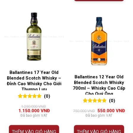
Ballantines 17 Year Old
Ballantines 12 Year Old
Blended Scotch Whisky –
Blended Scotch Whisky
Đỉnh Cao Whisky Cho Giới
700ml – Whisky Cao Cấp
Thượng Lưu
Cho Quý Ông
(0)
(0)
0
0
trên 5
1.250.000
VNĐ
0
0
trên 5
đánh giá
Giá
Giá
Giá
Giá
1.150.000
VNĐ
550.000
VNĐ
750.000
VNĐ
đánh giá
gốc
hiện
gốc
hiện
Đã bao gồm VAT
Đã bao gồm VAT
là:
tại
là:
tại
1.250.000 VNĐ.
là:
750.000 VNĐ.
là:
1.150.000 VNĐ.
550
THÊM VÀO GIỎ HÀNG
THÊM VÀO GIỎ HÀNG