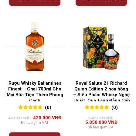
Rượu Whisky Ballantines
Royal Salute 21 Richard
Finest – Chai 700ml Cho
Quinn Edition 2 hoa hồng
Mọi Bữa Tiệc Thêm Phong
– Siêu Phẩm Whisky Nghệ
Cách
Thuật, Quà Tặng Đẳng Cấp
(0)
(0)
0
0
trên 5
0
0
trên 5
Giá
Giá
420.000
VNĐ
450.000
VNĐ
5.400.000
VNĐ
đánh giá
đánh giá
gốc
hiện
Giá
Giá
5.050.000
VNĐ
Đã bao gồm VAT
là:
tại
gốc
hiện
Đã bao gồm VAT
450.000 VNĐ.
là:
là:
tại
420.000 VNĐ.
5.400.000 VNĐ.
là: