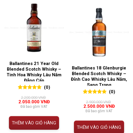
Ballantines 21 Year Old
Ballantines 18 Glenburgie
Blended Scotch Whisky –
Blended Scotch Whisky –
Tinh Hoa Whisky Lâu Năm
Đỉnh Cao Whisky Lâu Năm,
Đẳng Cấp
Sang Trọng
(0)
(0)
0
0
trên 5
2.200.000
VNĐ
0
0
trên 5
đánh giá
Giá
Giá
2.050.000
VNĐ
2.900.000
VNĐ
đánh giá
gốc
hiện
Giá
Giá
2.500.000
VNĐ
Đã bao gồm VAT
là:
tại
gốc
hiện
Đã bao gồm VAT
2.200.000 VNĐ.
là:
là:
tại
2.050.000 VNĐ.
2.900.000 VNĐ.
là:
THÊM VÀO GIỎ HÀNG
2.500.00
THÊM VÀO GIỎ HÀNG