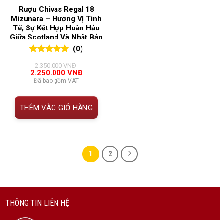
Rượu Chivas Regal 18
Mizunara – Hương Vị Tinh
Tế, Sự Kết Hợp Hoàn Hảo
Giữa Scotland Và Nhật Bản
(0)
0
0
trên 5
2.350.000
VNĐ
đánh giá
Giá
Giá
2.250.000
VNĐ
gốc
hiện
Đã bao gồm VAT
là:
tại
2.350.000 VNĐ.
là:
2.250.000 VNĐ.
THÊM VÀO GIỎ HÀNG
1
2
THÔNG TIN LIÊN HỆ