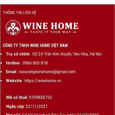
Glenburgie tạo lên hương thơm sô cô la, táo và
THÔNG TIN LIÊN HỆ
vani cho Ballantine’s Finest. Mùi hương thơm của
gia vị và gỗ sồi phảng phất hòa quyện với mùi
khói sảng khoái. Dự vị thanh thoát hương chanh-
mật ong, theo sau cùng là một chút ấm nóng trong
vòm miệng.
CÔNG TY TNHH WINE HOME VIỆT NAM
Các loại rượu Whisky Blended Scotch
Trụ sở chính
: Số 24 Trần Kim Xuyến, Yên Hòa, Hà Nội
Các loại rượu Whisky Single Malt
Hotline
: 0966 853 818
Email
: ruouvangwinehome@gmail.com
Các loại rượu Cognac
Website
: https://winehome.vn
Tìm hiều về rượu Ballantines,Các loại rượu
Ballantines
Mã số thuế
: 0109826732
Ngày cấp
: 22/11/2021