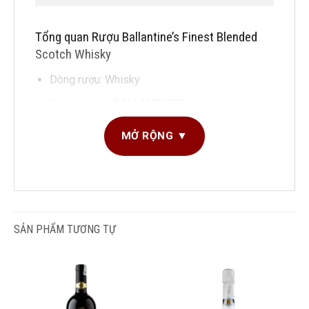
Tổng quan Rượu Ballantine’s Finest Blended
Scotch Whisky
Dòng rượu: Whisky
Thương hiệu:
BALLANTINE’S
Phiên bản: Hộp thường
MỞ RỘNG ▼
Loại: Nhập khẩu/xách tay
Phương pháp: BLENDED SCOTCH WHISKY
Tuổi rượu: NAS (NO AGE STATEMENT)
Nồng độ: 40%
SẢN PHẨM TƯƠNG TỰ
Dung tích: 700ml
Đặc điểm Rượu Ballantine’s Finest Blended Scotch
Whisky