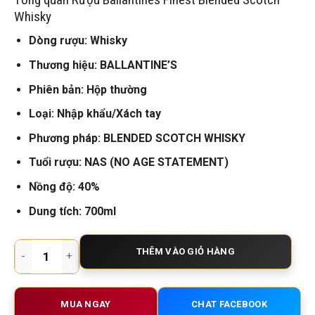
là:
tại
450.000 VNĐ.
là:
Whisky
420.000 VNĐ.
Dòng rượu: Whisky
Thương hiệu: BALLANTINE’S
Phiên bản: Hộp thường
Loại: Nhập khẩu/Xách tay
Phương pháp: BLENDED SCOTCH WHISKY
Tuổi rượu: NAS (NO AGE STATEMENT)
Nồng độ: 40%
Dung tích: 700ml
Rượu Whisky Ballantines Finest – Chai 700ml Cho Mọi Bữa T
THÊM VÀO GIỎ HÀNG
MUA NGAY
CHAT FACEBOOK