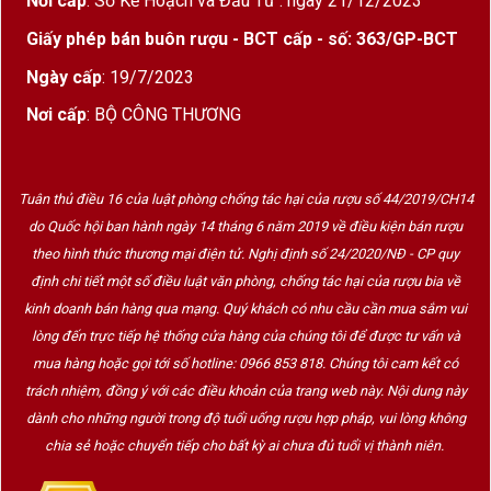
Nơi cấp
: Sở Kế Hoạch và Đầu Tư : ngày 21/12/2023
Giấy phép bán buôn rượu - BCT cấp - số: 363/GP-BCT
Ngày cấp
: 19/7/2023
Nơi cấp
: BỘ CÔNG THƯƠNG
Tuân thủ điều 16 của luật phòng chống tác hại của rượu số 44/2019/CH14
do Quốc hội ban hành ngày 14 tháng 6 năm 2019 về điều kiện bán rượu
theo hình thức thương mại điện tử. Nghị định số 24/2020/NĐ - CP quy
định chi tiết một số điều luật văn phòng, chống tác hại của rượu bia về
kinh doanh bán hàng qua mạng. Quý khách có nhu cầu cần mua sắm vui
Rượu
Ballantines
là gì?
lòng đến trực tiếp hệ thống cửa hàng của chúng tôi để được tư vấn và
mua hàng hoặc gọi tới số hotline: 0966 853 818. Chúng tôi cam kết có
Rượu Ballantine
là dòng rượu Whisky Scotch nổi
trách nhiệm, đồng ý với các điều khoản của trang web này. Nội dung này
tiếng trên thế giới. Loại rượu này sở hữu hương vị
dành cho những người trong độ tuổi uống rượu hợp pháp, vui lòng không
đậm đà, được ủ rất lâu năm trong thùng gỗ Sồi.
chia sẻ hoặc chuyển tiếp cho bất kỳ ai chưa đủ tuổi vị thành niên.
Với những người đam mê rượu thì chắc hẳn sẽ