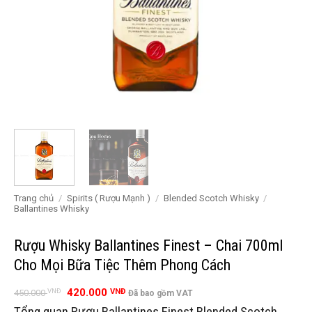
Trang chủ
/
Spirits ( Rượu Mạnh )
/
Blended Scotch Whisky
/
Ballantines Whisky
Rượu Whisky Ballantines Finest – Chai 700ml
Cho Mọi Bữa Tiệc Thêm Phong Cách
Giá
Giá
420.000
VNĐ
VNĐ
450.000
Đã bao gồm VAT
gốc
hiện
Tổng quan Rượu Ballantines Finest Blended Scotch