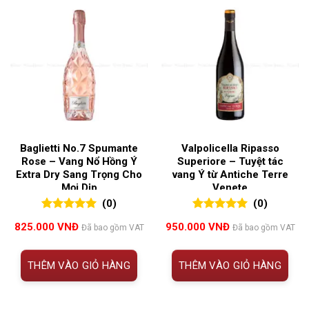
Baglietti No.7 Spumante
Valpolicella Ripasso
Rose – Vang Nổ Hồng Ý
Superiore – Tuyệt tác
Extra Dry Sang Trọng Cho
vang Ý từ Antiche Terre
Mọi Dịp
Venete
(0)
(0)
0
0
trên 5
0
0
trên 5
825.000
VNĐ
950.000
VNĐ
Đã bao gồm VAT
Đã bao gồm VAT
đánh giá
đánh giá
THÊM VÀO GIỎ HÀNG
THÊM VÀO GIỎ HÀNG