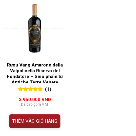
Rượu Vang Amarone della
Valpolicella Riserva del
Fondatore – Siêu phẩm từ
Antiche Terre Venete
(1)
5.00
1
trên 5
3.950.000
VNĐ
đánh giá
Đã bao gồm VAT
THÊM VÀO GIỎ HÀNG