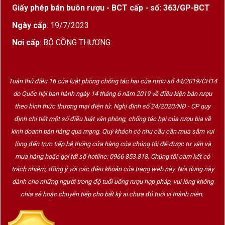
Giấy phép bán buôn rượu - BCT cấp - số: 363/GP-BCT
trong bồn áp suất
để giữ lại hương trái cây tươi
tắn và những bọt khí mịn đặc trưng. Những giống
Ngày cấp
: 19/7/2023
nho được
thu hoạch thủ công
, ép nhẹ và kiểm
Nơi cấp
: BỘ CÔNG THƯƠNG
soát nhiệt độ nghiêm ngặt để đảm bảo độ tươi và
thanh khiết của rượu.
Tuân thủ điều 16 của luật phòng chống tác hại của rượu số 44/2019/CH14
do Quốc hội ban hành ngày 14 tháng 6 năm 2019 về điều kiện bán rượu
Kết Hợp Món Ăn cùng Baglietti No.7 Spumante Rose
theo hình thức thương mại điện tử. Nghị định số 24/2020/NĐ - CP quy
Rượu vang hồng nổ Baglietti No.7 cực kỳ lý tưởng
định chi tiết một số điều luật văn phòng, chống tác hại của rượu bia về
cho:
kinh doanh bán hàng qua mạng. Quý khách có nhu cầu cần mua sắm vui
lòng đến trực tiếp hệ thống cửa hàng của chúng tôi để được tư vấn và
Món khai vị như salad trái cây, sushi, tôm hấp
mua hàng hoặc gọi tới số hotline: 0966 853 818. Chúng tôi cam kết có
Hải sản tươi sống (sò điệp, hàu)
trách nhiệm, đồng ý với các điều khoản của trang web này. Nội dung này
dành cho những người trong độ tuổi uống rượu hợp pháp, vui lòng không
Bánh ngọt nhẹ, bánh quy bơ hoặc panna cotta
chia sẻ hoặc chuyển tiếp cho bất kỳ ai chưa đủ tuổi vị thành niên.
Thưởng thức riêng trong các buổi tiệc, lễ hội, lễ
cưới