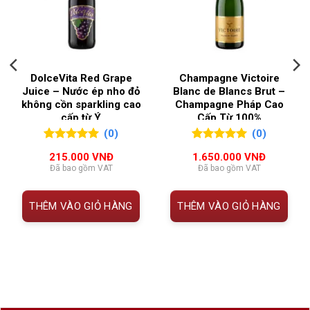
NỒNG ĐỘ
11%
Phong
Extra Dry
cách
QUỐC GIA SẢN XUẤT
Ý
Thương
Baglietti
DolceVita Red Grape
Champagne Victoire
hiệu
VÙNG LÀM RƯỢU
Veneto
Juice – Nước ép nho đỏ
Blanc de Blancs Brut –
không cồn sparkling cao
Champagne Pháp Cao
Xuất xứ
Veneto, Ý
cấp từ Ý
Cấp Từ 100%
Chardonnay
(0)
(0)
Dung tích
750ml
0
0
trên 5
0
0
trên 5
215.000
VNĐ
1.650.000
VNĐ
đánh giá
đánh giá
Nồng độ
11%
Đã bao gồm VAT
Đã bao gồm VAT
cồn
THÊM VÀO GIỎ HÀNG
THÊM VÀO GIỎ HÀNG
Giống nho
Blend (nho đỏ tuyển chọn như
Pinot Nero, Raboso)
Màu sắc
Hồng nhạt ánh đồng
Nhiệt độ
6 – 8°C
phục vụ