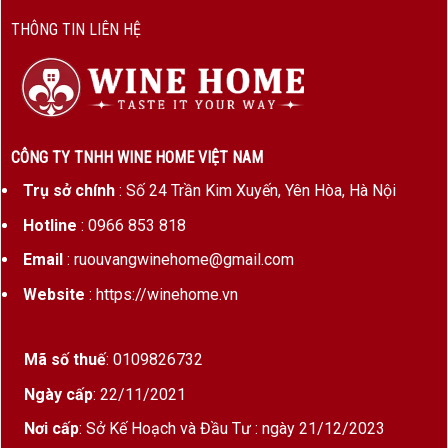
Quy cách
Chai thủy tinh cao cấp, thiết kế
THÔNG TIN LIÊN HỆ
hoa văn nổi
Hương Vị & Đặc Điểm Baglietti No.7 Spumante
Rose
CÔNG TY TNHH WINE HOME VIỆT NAM
Baglietti No.7 Rosé mang hương thơm nổi bật của
Trụ sở chính
: Số 24 Trần Kim Xuyến, Yên Hòa, Hà Nội
dâu rừng, mâm xôi đỏ, hoa hồng
, và chút
chanh
Hotline
: 0966 853 818
dây
. Khi thưởng thức, rượu mang lại cảm giác
Email
: ruouvangwinehome@gmail.com
thanh mát, sảng khoái
, cân bằng giữa độ chua
nhẹ và vị ngọt tinh tế. Kết thúc nhẹ nhàng, lưu
Website
: https://winehome.vn
luyến, phù hợp với khẩu vị Á Đông.
Mã số thuế
: 0109826732
Quy Trình Sản Xuất Baglietti No.7 Spumante Rose
Ngày cấp
: 22/11/2021
Baglietti No.7
Spumante
Rosé được sản xuất
Nơi cấp
: Sở Kế Hoạch và Đầu Tư : ngày 21/12/2023
bằng phương pháp Charmat –
lên men thứ cấp