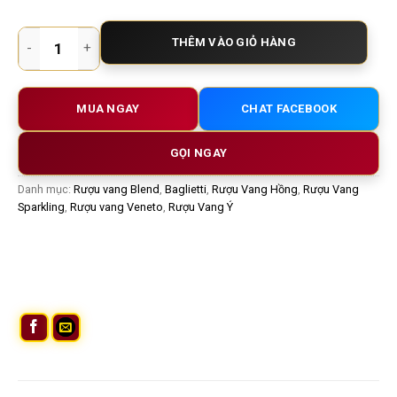
Baglietti No.7 Spumante Rose – Vang Nổ Hồng Ý Extra Dry Sa
THÊM VÀO GIỎ HÀNG
MUA NGAY
CHAT FACEBOOK
GỌI NGAY
Danh mục:
Rượu vang Blend
,
Baglietti
,
Rượu Vang Hồng
,
Rượu Vang
Sparkling
,
Rượu vang Veneto
,
Rượu Vang Ý