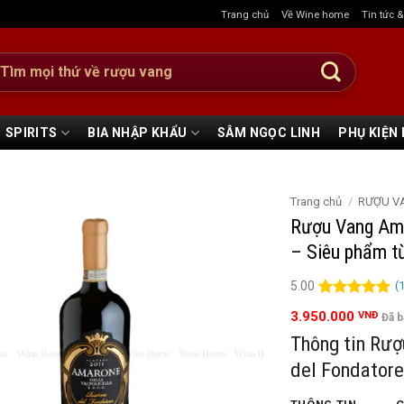
Trang chủ
Về Wine home
Tin tức 
:
SPIRITS
BIA NHẬP KHẨU
SÂM NGỌC LINH
PHỤ KIỆN
Trang chủ
/
RƯỢU V
Rượu Vang Amar
– Siêu phẩm từ
(
5.00
5.00
1
trên 5
3.950.000
VNĐ
Đã 
đánh giá
Thông tin Rượ
del Fondatore