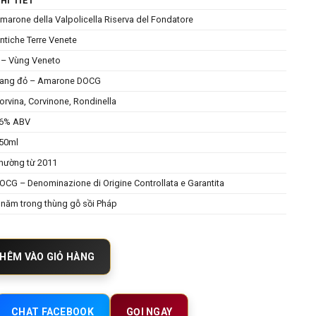
HI TIẾT
marone della Valpolicella Riserva del Fondatore
ntiche Terre Venete
 – Vùng Veneto
ang đỏ – Amarone DOCG
orvina, Corvinone, Rondinella
6% ABV
50ml
hường từ 2011
OCG – Denominazione di Origine Controllata e Garantita
 năm trong thùng gỗ sồi Pháp
lla Valpolicella Riserva del Fondatore - Siêu phẩm từ Antiche Terre Ven
HÊM VÀO GIỎ HÀNG
CHAT FACEBOOK
GỌI NGAY