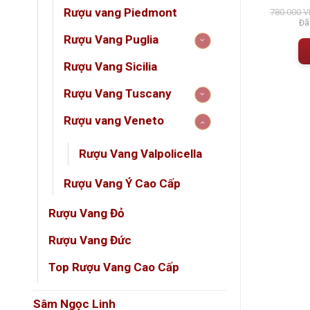
á
đánh giá
đán
Giá
Giá
Rượu vang Piedmont
380.000
VNĐ
1.639.000
VNĐ
780.000
V
gốc
hiện
 gồm VAT
Đã bao gồm VAT
Đã
à:
tại
Rượu Vang Puglia
418.000 VNĐ.
là:
 GIỎ HÀNG
THÊM VÀO GIỎ HÀNG
380.000 VNĐ.
Rượu Vang Sicilia
Rượu Vang Tuscany
Rượu vang Veneto
Amaron
Rượu Vang Valpolicella
Venet
Rượu Vang Ý Cao Cấp
Đây là 
Amaron
Rượu Vang Đỏ
Rượu Vang Đức
️ Thô
Top Rượu Vang Cao Cấp
THÔ
Sâm Ngọc Linh
Tên 