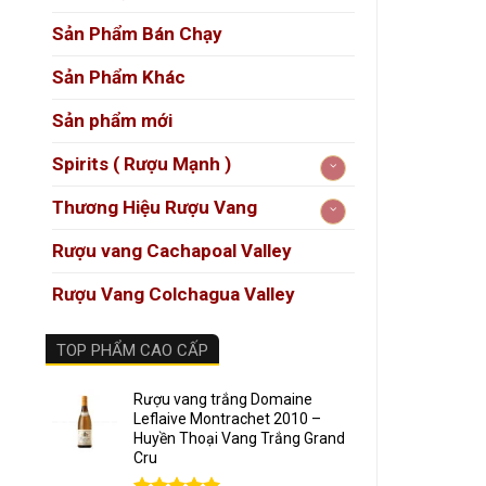
Sản Phẩm Bán Chạy
Thươ
Sản Phẩm Khác
Xuất
Sản phẩm mới
Loại
Spirits ( Rượu Mạnh )
Giốn
Thương Hiệu Rượu Vang
Nồng
Rượu vang Cachapoal Valley
Dung
Rượu Vang Colchagua Valley
Niên
Phân
TOP PHẨM CAO CẤP
Quá t
Rượu vang trắng Domaine
Leflaive Montrachet 2010 –
Hương 
Huyền Thoại Vang Trắng Grand
Cru
Rượu c