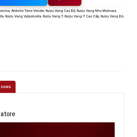
orvina
,
Antiche Terre Venete
,
Rượu Vang Cao Độ
,
Rượu Vang Nho Molinara
,
lla
,
Rượu Vang Valpolicella
,
Rượu Vang Ý
,
Rượu Vang Ý Cao Cấp
,
Rượu Vang Đỏ
,
 SUNG
datore