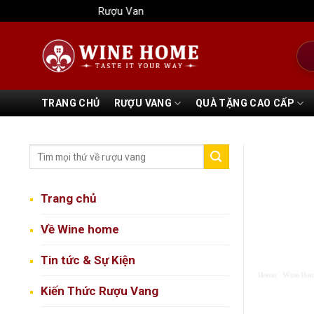
Bỏ
Rượu Vang Wine Home
qua
nội
Tìm
dung
kiếm
TRANG CHỦ
RƯỢU VANG
QUÀ TẶNG CAO CẤP
Trang chủ
Về Wine home
Tin tức & Sự Kiện
Kiến Thức Rượu Vang