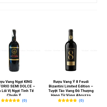
olinara
,
Rondinella
 độ
,
Vang đỏ
la
ợu Vang Ngọt KING
Rượu Vang Ý 8 Feudi
TORIO SEMI DOLCE –
Bizantini Limited Edition –
 Lối Vị Ngọt Tinh Tế
Tuyệt Tác Vang Đỏ Thượng
Chuẩn Ý
Hạng Từ Vùng Abruzzo
(0)
(0)
0
0
trên 5
0
0
trên 5