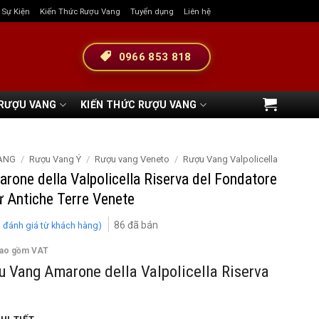
& Sự Kiện
Kiến Thức Rượu Vang
Tuyển dụng
Liên hệ
0966 853 818
 RƯỢU VANG
KIẾN THỨC RƯỢU VANG
ANG
/
Rượu Vang Ý
/
Rượu vang Veneto
/
Rượu Vang Valpolicella
one della Valpolicella Riserva del Fondatore
 Antiche Terre Venete
86
đã bán
1
đánh giá từ khách hàng)
bao gồm VAT
u Vang Amarone della Valpolicella Riserva