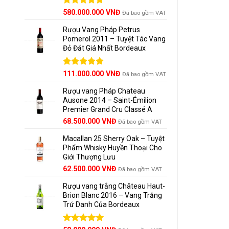
Trên v
Được xếp
580.000.000
VNĐ
Đã bao gồm VAT
hạng
5.00
Tannin
5 sao
Rượu Vang Pháp Petrus
Pomerol 2011 – Tuyệt Tác Vang
Đỏ Đắt Giá Nhất Bordeaux
️ Quá 
Giá
Được xếp
Giá
111.000.000
VNĐ
Đã bao gồm VAT
Rượu đ
hạng
5.00
gốc
hiện
5 sao
tăng c
Rượu vang Pháp Chateau
là:
tại
Ausone 2014 – Saint-Émilion
125.000.000 VNĐ.
là:
Sau quá
Premier Grand Cru Classé A
111.000.000 VNĐ.
phức t
68.500.000
VNĐ
Đã bao gồm VAT
Macallan 25 Sherry Oak – Tuyệt
Phẩm Whisky Huyền Thoại Cho
️ Gợi 
Giới Thượng Lưu
Giá
Giá
62.500.000
VNĐ
Đã bao gồm VAT
Rượu ph
gốc
hiện
Trước k
Rượu vang trắng Château Haut-
là:
tại
Brion Blanc 2016 – Vang Trắng
65.000.000 VNĐ.
là:
Trứ Danh Của Bordeaux
62.500.000 VNĐ.
Vẻ đẹp