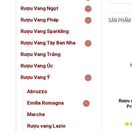
DUN
Rượu Vang Ngọt
GIỐ
Rượu Vang Pháp
SẢN PHẨM
Rượu Vang Sparkling
LOẠ
Rượu Vang Tây Ban Nha
NỒN
Rượu Vang Trắng
Rượu Vang Úc
QUỐ
Rượu Vang Ý
VÙN
Abruzzo
 Ngọt Venus
Rượu Vang Ý ANGELO
Rượu 
Emilia Romagna
Dolce – Rượu
PRIMO Nero Di Troia – Siêu
Pr
 Ý từ Puglia,
Phẩm Vang Đỏ Từ Cantine
Marche
n rũ từ Le Vin
Paradiso
ud
(0)
(0)
Rượu vang Lazio
5
0
0
trên 5
0
0
tr