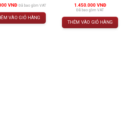
đánh giá
đánh giá
000
VNĐ
1.450.000
VNĐ
Đã bao gồm VAT
Đã bao gồm VAT
HÊM VÀO GIỎ HÀNG
THÊM VÀO GIỎ HÀNG
NĐ.
serva del Fondatore
 vang đỏ
cao cấp của nhà sản xuất
Antiche Terre
ự tinh tế hiện đại, thể hiện đỉnh cao của dòng rượu
va del Fondatore
datore