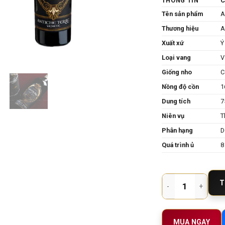
THÔNG TIN
C
Tên sản phẩm
A
Thương hiệu
A
Xuất xứ
Ý
Loại vang
V
Giống nho
C
Nồng độ cồn
1
Dung tích
7
Niên vụ
T
Phân hạng
D
Quá trình ủ
8
Rượu Vang Amarone de
T
MUA NGAY